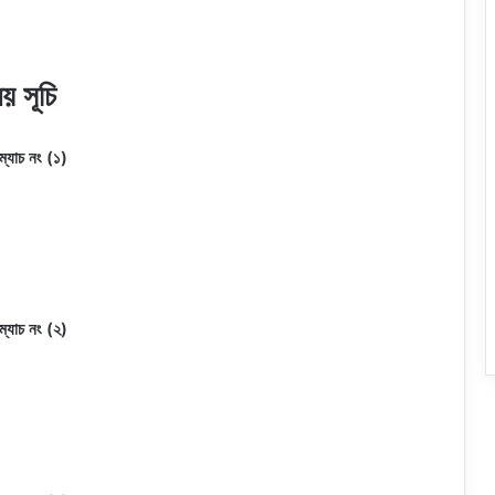
য় সূচি
ম্যাচ নং (১)
ম্যাচ নং (২)