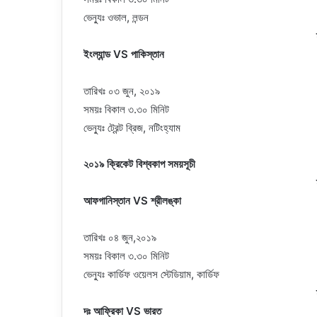
ভেন্যুঃ ওভাল, লন্ডন
ইংল্যান্ড VS পাকিস্তান
তারিখঃ ০৩ জুন, ২০১৯
সময়ঃ বিকাল ৩.৩০ মিনিট
ভেন্যুঃ ট্রেন্ট ব্রিজ, নটিংহ্যাম
২০১৯ ক্রিকেট বিশ্বকাপ সময়সূচী
আফগানিস্তান VS শ্রীলঙ্কা
তারিখঃ ০৪ জুন,২০১৯
সময়ঃ বিকাল ৩.৩০ মিনিট
ভেন্যুঃ কার্ডিফ ওয়েলস স্টেডিয়াম, কার্ডিফ
দঃ আফ্রিকা VS ভারত