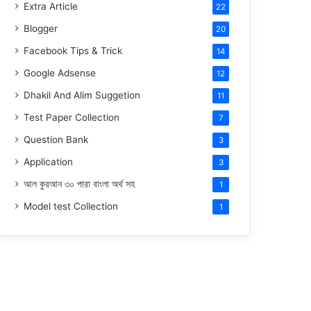
Extra Article
22
Blogger
20
Facebook Tips & Trick
14
Google Adsense
12
Dhakil And Alim Suggetion
11
Test Paper Collection
7
Question Bank
3
Application
3
আল কুরআন ৩০ পারা বাংলা অর্থ সহ
1
Model test Collection
1