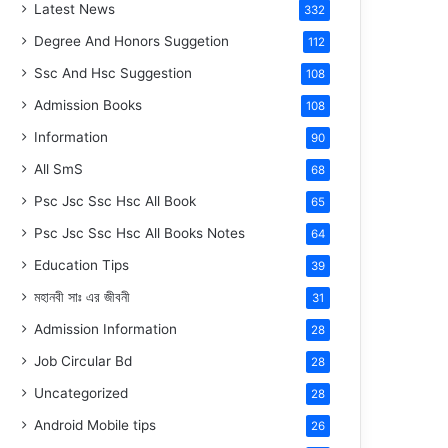
Latest News
332
Degree And Honors Suggetion
112
Ssc And Hsc Suggestion
108
Admission Books
108
Information
90
All SmS
68
Psc Jsc Ssc Hsc All Book
65
Psc Jsc Ssc Hsc All Books Notes
64
Education Tips
39
মহানবী
সাঃ
এর জীবনী
31
Admission Information
28
Job Circular Bd
28
Uncategorized
28
Android Mobile tips
26