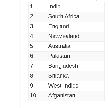
1.
India
2.
South Africa
3.
England
4.
Newzealand
5.
Australia
6.
Pakistan
7.
Bangladesh
8.
Srilanka
9.
West Indies
10.
Afganistan