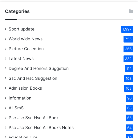
Categories
Sport update
1,997
World wide News
755
Picture Collection
366
Latest News
332
Degree And Honors Suggetion
112
Ssc And Hsc Suggestion
108
Admission Books
108
Information
90
All SmS
68
Psc Jsc Ssc Hsc All Book
65
Psc Jsc Ssc Hsc All Books Notes
64
Education Tips
39