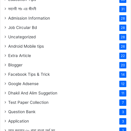
মহানবী
সাঃ
এর জীবনী
31
Admission Information
28
Job Circular Bd
28
Uncategorized
28
Android Mobile tips
26
Extra Article
22
Blogger
20
Facebook Tips & Trick
14
Google Adsense
12
Dhakil And Alim Suggetion
11
Test Paper Collection
7
Question Bank
3
Application
3
আল কুরআন ৩০ পারা বাংলা অর্থ সহ
1