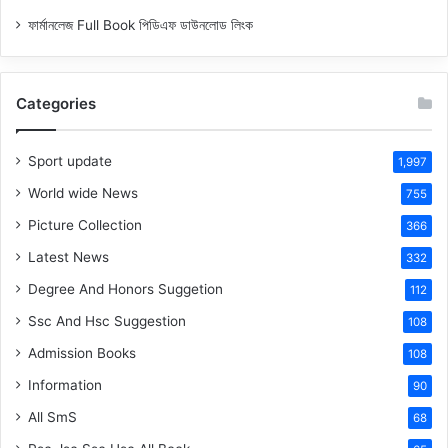
ফার্মানলেজ Full Book পিডিএফ ডাউনলোড লিংক
Categories
Sport update
1,997
World wide News
755
Picture Collection
366
Latest News
332
Degree And Honors Suggetion
112
Ssc And Hsc Suggestion
108
Admission Books
108
Information
90
All SmS
68