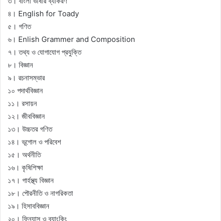
৩। বাংলা ভাষার ব্যাকরণ
৪। English for Toady
৫। গণিত
৬। Enlish Grammer and Composition
৭। তথ্য ও যোগাযোগ প্রযুক্তি
৮। বিজ্ঞান
৯। রচনাসম্ভার
১০ পদার্থবিজ্ঞান
১১। রসায়ন
১২। জীববিজ্ঞান
১৩। উচ্চতর গণিত
১৪। ভূগোল ও পরিবেশ
১৫। অর্থনীতি
১৬। কৃষিশিক্ষা
১৭। গার্হস্থ্য বিজ্ঞান
১৮। পৌরনীতি ও নাগরিকতা
১৯। হিসাববিজ্ঞান
২০। ফিন্যান্স ও ব্যাংকিং