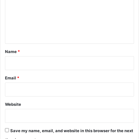
m
m
e
n
t
*
Name
*
Email
*
Website
Save my name, email, and website in this browser for the next