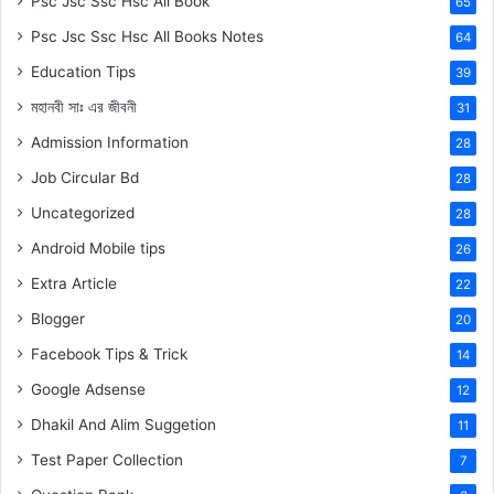
Psc Jsc Ssc Hsc All Book
65
Psc Jsc Ssc Hsc All Books Notes
64
Education Tips
39
মহানবী
সাঃ
এর জীবনী
31
Admission Information
28
Job Circular Bd
28
Uncategorized
28
Android Mobile tips
26
Extra Article
22
Blogger
20
Facebook Tips & Trick
14
Google Adsense
12
Dhakil And Alim Suggetion
11
Test Paper Collection
7