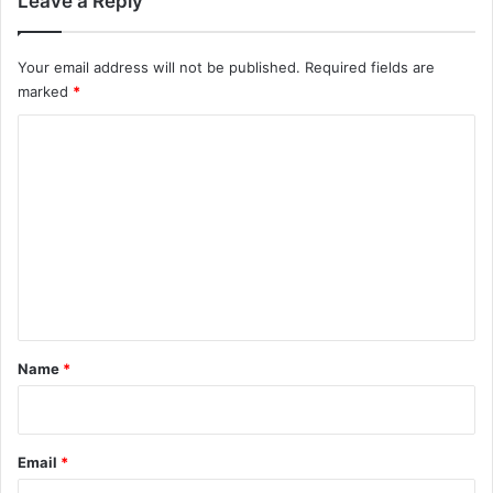
Leave a Reply
Your email address will not be published.
Required fields are
marked
*
C
o
m
m
e
n
t
*
Name
*
Email
*