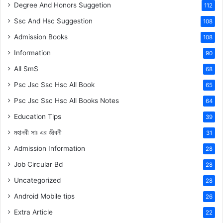
Degree And Honors Suggetion
112
Ssc And Hsc Suggestion
108
Admission Books
108
Information
90
All SmS
68
Psc Jsc Ssc Hsc All Book
65
Psc Jsc Ssc Hsc All Books Notes
64
Education Tips
39
মহানবী
সাঃ
এর জীবনী
31
Admission Information
28
Job Circular Bd
28
Uncategorized
28
Android Mobile tips
26
Extra Article
22