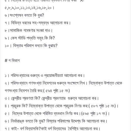
৫,৮,৯,১০,১১,১৩,১৪,১৬,১৮,২০।
৬।সংশ্লেষন বলতে কি বুঝ?
৭। বিভিন্ন ধরনের সহ-সম্বন্ধ আলোচনা কর।
৮।সামাজিক গবেষণার সংজ্ঞা দাও।
৯। কেস স্টাডি পদ্ধতি সমূহ কি কি?
১০। বিস্তার পরিমাপ বলতে কি বুঝায়?
# গ বিভাগ
১। পরিসংখ্যানের গুরুত্ব ও প্রয়োজনীয়তা আলোচনা কর।
২। পরিসংখ্যানে গণসংখ্যা নিবেশনের গুরুত্ব সংক্ষেপে লিখ। নিম্নোক্ত উপাত্ত থেকে
গণসংখ্যা নিবেশন তৈরি কর:( ৫৯৪ পৃষ্ঠা ১৫ নং)
৩। কেন্দ্রীয় প্রবণতা কি? কেন্দ্রীয় প্রবণতার গুরুত্ব আলোচনা কর।
৪। প্রচুরক কি? নিম্নোক্ত উপাত্ত থেকে প্রচুরক নিণয় কর:( ৫৮৭ পৃষ্ঠা ১৫ নং)।
৫। নিম্নের উপাত্ত থেকে পরিমিত ব্যবধান নির্ণয় কর।(৫৯৫ পৃষ্ঠা ১৭ নং)।
৬। নির্ভারাঙ্ক বলতে কি বুঝ? বিস্তার পরিমাপের উদ্দেশ্য কি আলোচনা কর।
৭। কাই- বর্গ বিন্যাসকি?কাই বর্গ বিন্যাসের বৈশিষ্ট্য আলোচনা কর।