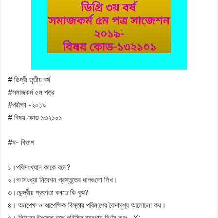
# ডিগ্রী তৃতীয় বর্ষ
#সমাজকর্ম ৫ম পত্র
#পরীক্ষা -২০১৯
# বিষয় কোড ১৩২১০১
#খ- বিভাগ
১।পরিসংখ্যান কাকে বলে?
২।গণসংখ্যা নিবেশন প্রস্তুতের ধাপগুলো লিখ।
৩।কেন্দ্রীয় প্রবণতা বলতে কি বুঝ?
৪। অনপেক্ষ ও আপেক্ষিক বিস্তার পরিমাপের বৈসাদৃশ্য আলোচনা কর।
৫। নিম্নের উপাত্ত হতে পরিমিত ব্যবধান নির্ণয় করঃ X: