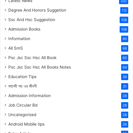
Latest News
332
Degree And Honors Suggetion
112
Ssc And Hsc Suggestion
108
Admission Books
108
Information
90
All SmS
68
Psc Jsc Ssc Hsc All Book
65
Psc Jsc Ssc Hsc All Books Notes
64
Education Tips
39
মহানবী
সাঃ
এর জীবনী
31
Admission Information
28
Job Circular Bd
28
Uncategorized
28
Android Mobile tips
26