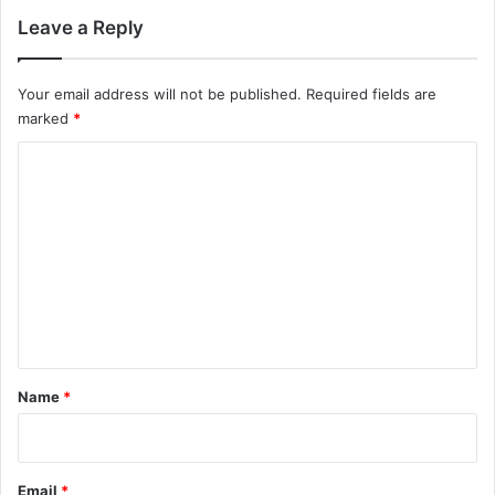
Leave a Reply
Your email address will not be published.
Required fields are
marked
*
C
o
m
m
e
n
t
*
Name
*
Email
*