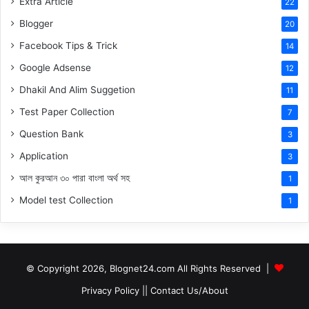
Extra Article
22
Blogger
20
Facebook Tips & Trick
14
Google Adsense
12
Dhakil And Alim Suggetion
11
Test Paper Collection
7
Question Bank
3
Application
3
আল কুরআন ৩০ পারা বাংলা অর্থ সহ
1
Model test Collection
1
© Copyright 2026, Blognet24.com All Rights Reserved |
Privacy Policy
||
Contact Us/About