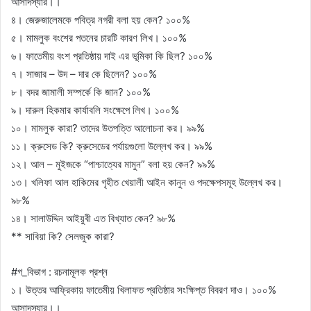
আসাদস্যার।।
৪। জেরুজালেমকে পবিত্র নগরী বলা হয় কেন? ১০০%
৫। মামলুক বংশের পতনের চারটি কারণ লিখ। ১০০%
৬। ফাতেমীয় বংশ প্রতিষ্ঠায় দাই এর ভূমিকা কি ছিল? ১০০%
৭। সাজার – উদ – দার কে ছিলেন? ১০০%
৮। বদর জামালী সম্পর্কে কি জান? ১০০%
৯। দারুল হিকমার কার্যাবলি সংক্ষেপে লিখ। ১০০%
১০। মামলুক কারা? তাদের উতপত্তি আলোচনা কর। ৯৯%
১১। ক্রুসেড কি? ক্রুসেডের পর্যায়গুলো উল্লেখ কর। ৯৯%
১২। আল – মুইজকে “পাশ্চাত্যের মামুন” বলা হয় কেন? ৯৯%
১৩। খলিফা আল হাকিমের গৃহীত খেয়ালী আইন কানুন ও পদক্ষেপসমূহ উল্লেখ কর।
৯৮%
১৪। সালাউদ্দিন আইয়ুবী এত বিখ্যাত কেন? ৯৮%
** সাবিয়া কি? সেলজুক কারা?
#গ_বিভাগ : রচনামূলক প্রশ্ন
১। উত্তর আফ্রিকায় ফাতেমীয় খিলাফত প্রতিষ্ঠার সংক্ষিপ্ত বিবরণ দাও। ১০০%
আসাদস্যার।।