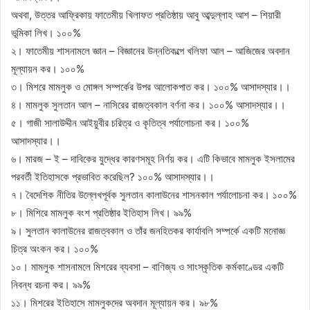
অথবা, উত্তর আফ্রিকায় ফাতেমীয় খিলাফত প্রতিষ্ঠায় আবু আব্দুল্লাহ আশ – শিয়ারী
ভূমিকা লিখ। ১০০%
২। ফাতেমীয় শাসনামলে জ্ঞান – বিজ্ঞানের উন্নতিকল্পে খলিফা আল – আজিজের অবদান
মূল্যায়ন কর। ১০০%
৩। মিশরে মামলুক ও মোঙ্গল সম্পর্কের উপর আলোকপাত কর। ১০০% আসাদস্যার।।
৪। মামলুক সুলতান আল – নাসিরের রাজত্বকাল বর্ণনা কর। ১০০% আসাদস্যার।।
৫। গাজী সালাউদ্দীন আইয়ুবীর চরিত্র ও কৃতিত্ব পর্যালোচনা কর। ১০০%
আসাদস্যার।।
৬। মারজ – ই – দাবিকের যুদ্ধের কারণসমূহ নির্ণয় কর। এটি কিভাবে মামলুক ইসলামের
পরবর্তী ইতিহাসকে প্রভাবিত করেছিল? ১০০% আসাদস্যার।।
৭। বৈদেশিক নীতির উল্লেখপূর্বক সুলতান কালাউনের শাসনকাল পর্যালোচনা কর। ১০০%
৮। মিশিরে মামলুক বংশ প্রতিষ্ঠার ইতিহাস লিখ। ৯৯%
৯। সুলতান কালাউনের রাজত্বকাল ও তাঁর জনহিতকর কার্যাবলি সম্পর্কে একটি মনোজ্ঞ
চিত্র অংকন কর। ১০০%
১০। মামলুক শাসনামলে মিশরের ব্যবসা – বাণিজ্য ও সাংস্কৃতিক কর্মকাণ্ডের একটি
নিবন্ধ রচনা কর। ৯৯%
১১। মিশরের ইতিহাসে মামলুকদের অবদান মূল্যায়ন কর। ৯৮%