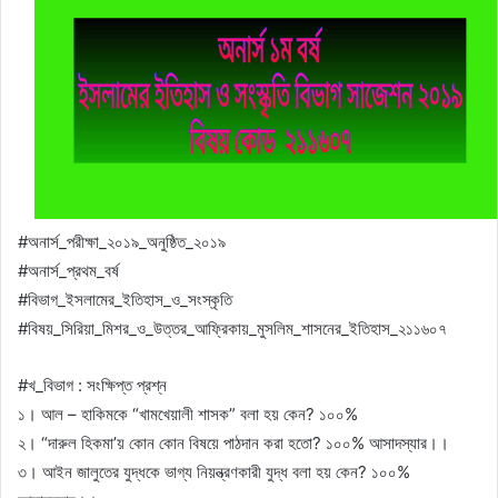
#অনার্স_পরীক্ষা_২০১৯_অনুষ্ঠিত_২০১৯
#অনার্স_প্রথম_বর্ষ
#বিভাগ_ইসলামের_ইতিহাস_ও_সংস্কৃতি
#বিষয়_সিরিয়া_মিশর_ও_উত্তর_আফ্রিকায়_মুসলিম_শাসনের_ইতিহাস_২১১৬০৭
#খ_বিভাগ : সংক্ষিপ্ত প্রশ্ন
১। আল – হাকিমকে “খামখেয়ালী শাসক” বলা হয় কেন? ১০০%
২। “দারুল হিকমা’য় কোন কোন বিষয়ে পাঠদান করা হতো? ১০০% আসাদস্যার।।
৩। আইন জালুতের যুদ্ধকে ভাগ্য নিয়ন্ত্রণকারী যুদ্ধ বলা হয় কেন? ১০০%