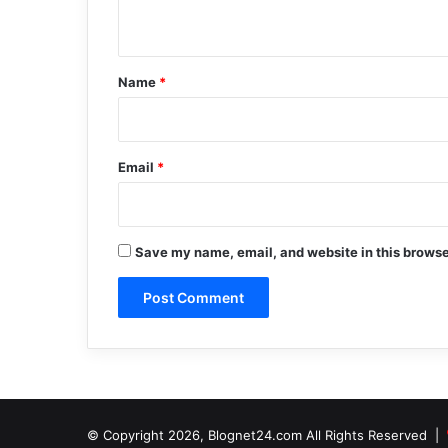
n
t
*
Name
*
Email
*
Save my name, email, and website in this browse
© Copyright 2026, Blognet24.com All Rights Reserved |