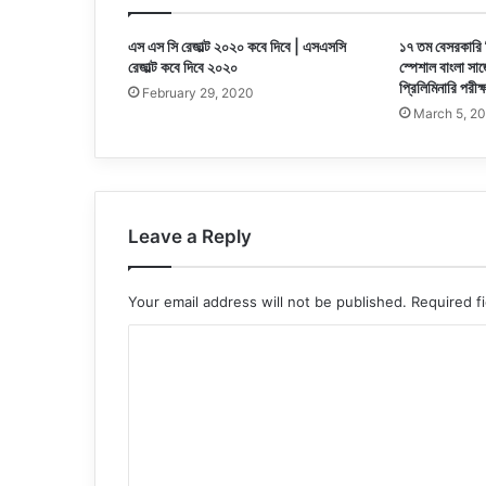
এস এস সি রেজাল্ট ২০২০ কবে দিবে | এসএসসি
১৭ তম বেসরকারি শ
রেজাল্ট কবে দিবে ২০২০
স্পেশাল বাংলা সা
প্রিলিমিনারি পরীক
February 29, 2020
March 5, 2
Leave a Reply
Your email address will not be published.
Required f
C
o
m
m
e