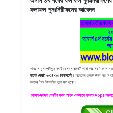
অনার্স ৪র্থ বর্ষের ফলাফল পুনঃনিরীক্ষণের
ফলাফল পুনঃনিরীক্ষনের আবেদন
আসছালামু আলাইকুম সবাই কেমন আছেন? আসা করি সবাই ভালো আছেন
সালের রেজাল্ট ২০১৪-১৫ শিক্ষাবর্ষের
। অনেকের রেজাল্ট ভালো হয় নি
ত
করবেন নিচে বিস্তারিত তুলে ধরা হলো।
একাদশ-দ্বাদশ শ্রেনীর সকল গাইড একসাথে পড়তে Apps আকার