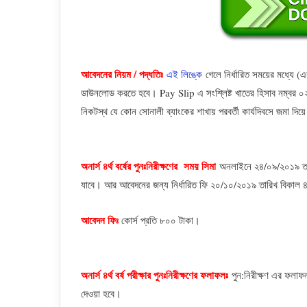
আবেদনের নিয়ম / পদ্ধতিঃ
এই লিঙ্কে
গেলে নির্ধারিত সময়ের মধ্যে 
ডাউনলোড করতে হবে। Pay Slip এ সংশ্লিষ্ট খাতের হিসাব নম্বর ০২
নিকটস্থ যে কোন সোনালী ব্যাংকের শাখায় পরবর্তী কার্যদিবসে জমা দি
অনার্স ৪র্থ বর্ষের পুনঃনিরীক্ষণের সময় সিমা
অনলাইনে ২৪/০৯/২০১৯ তার
যাবে। আর আবেদনের জন্য নির্ধারিত ফি ২০/১০/২০১৯ তারিখ বিকাল ৪টা
আবেদন ফিঃ
কোর্স প্রতি ৮০০ টাকা।
অনার্স ৪র্থ বর্ষ পরীক্ষার পুনঃনিরীক্ষণের ফলাফলঃ
পুন:নিরীক্ষণ এর ফলা
দেওয়া হবে।