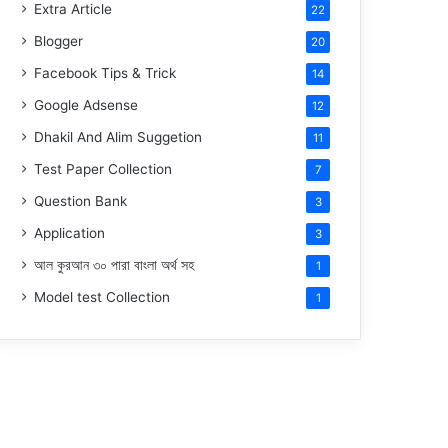
Extra Article
22
Blogger
20
Facebook Tips & Trick
14
Google Adsense
12
Dhakil And Alim Suggetion
11
Test Paper Collection
7
Question Bank
3
Application
3
আল কুরআন ৩০ পারা বাংলা অর্থ সহ
1
Model test Collection
1