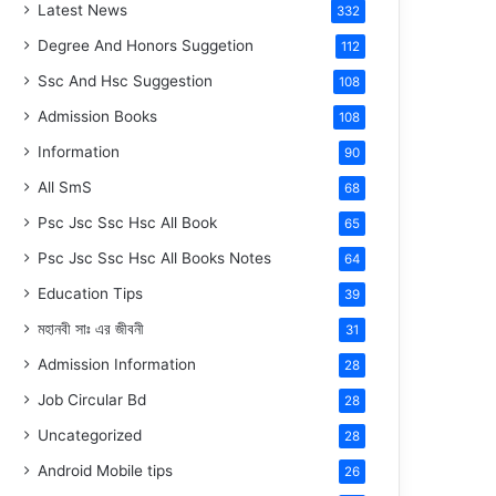
Latest News
332
Degree And Honors Suggetion
112
Ssc And Hsc Suggestion
108
Admission Books
108
Information
90
All SmS
68
Psc Jsc Ssc Hsc All Book
65
Psc Jsc Ssc Hsc All Books Notes
64
Education Tips
39
মহানবী
সাঃ
এর জীবনী
31
Admission Information
28
Job Circular Bd
28
Uncategorized
28
Android Mobile tips
26