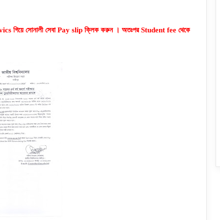
rvics গিয়ে সােনালী সেবা Pay slip ক্লিক করুন । অতঃপর Student fee থেকে