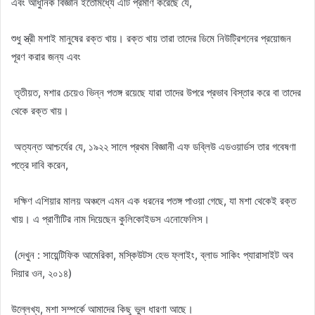
এবং আধুনিক বিজ্ঞান ইতোমধ্যে এটি প্রমাণ করেছে যে,
শুধু স্ত্রী মশাই মানুষের রক্ত খায়। রক্ত খায় তারা তাদের ডিমে নিউট্রিশনের প্রয়োজন
পূরণ করার জন্য এবং
তৃতীয়ত, মশার চেয়েও ভিন্ন পতঙ্গ রয়েছে যারা তাদের উপরে প্রভাব বিস্তার করে বা তাদের
থেকে রক্ত খায়।
অত্যন্ত আশ্চর্যের যে, ১৯২২ সালে প্রথম বিজ্ঞানী এফ ডব্লিউ এডওয়ার্ডস তার গবেষণা
পত্রে দাবি করেন,
দক্ষিণ এশিয়ার মালয় অঞ্চলে এমন এক ধরনের পতঙ্গ পাওয়া গেছে, যা মশা থেকেই রক্ত
খায়। এ প্রাণীটির নাম দিয়েছেন কুলিকোইডস এনোফেলিস।
(দেখুন : সায়েন্টিফিক আমেরিকা, মস্কিউটস হেভ ফ্লাইং, ব্লাড সাকিং প্যারাসাইট অব
দিয়ার ওন, ২০১৪)
উল্লেখ্য, মশা সম্পর্কে আমাদের কিছু ভুল ধারণা আছে।