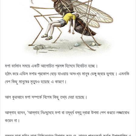
মশা বর্তমান সময়ে একটি আলোচিত প্রসঙ্গ হিসেবে বিবেচিত হচ্ছে।
হঠাৎ করে এডিস মশার প্রকোপ বেড়ে যাওয়ায় অসংখ্য মানুষ ডেঙ্গু জ্বরে ভুগছে। এমনকি
বেশ কিছু মানুষের মৃত্যুও হয়েছে এ কারণে।
আল কুরআনে মশা সম্পর্কে বিশেষ কিছু তথ্য দেয়া হয়েছে।
আল্লাহ বলেন, ‘আল্লাহ নিঃসন্দেহে মশা বা তদূর্ধ্ব বস্তু দ্বারা উপমা পেশ করতে লজ্জাবোধ
করেন না।
বস্তুত যারা মুমিন তারা নিশ্চিতভাবে বিশ্বাস করে যে, তাদের পালনকর্তা কর্তৃক উপস্থাপিত এ