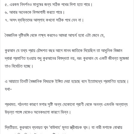
৫. এরকম নিদর্শনও মানুষের জন্য সঠিক পথের দিশা হতে পারে।
৬. আবার অনেককে বিপথগামী করতে পারে।
৭. অসৎ ব্যক্তিদের আল্লাহ কখনো সঠিক পথে নেন না।
বৈজ্ঞানিক দৃষ্টিভঙ্গি থেকে লক্ষ্য করলেও আমরা আশ্চর্য হবো এটা জেনে যে,
কুরআন যে তথ্য প্রায় চৌদ্দশত বছর আগে মানব জাতিকে দিয়েছিল তা আধুনিক বিজ্ঞান
দ্বারা প্রমাণিত হওয়ায় শুধু কুরআনের বিশুদ্ধতা নয়, বরং কুরআন যে একটি জীবন্ত মুজেজা
তাও বিবেচিত হচ্ছে।
এ আয়াতে তিনটি বৈজ্ঞানিক বিষয়কে ইঙ্গিত দেয়া হয়েছে বলে ইতোমধ্যে প্রমাণিত হয়েছে।
যথা-
প্রথমত. গঠনগত কারণে মশার সৃষ্টি অন্য যেকোনো প্রাণী থেকে অনন্য এমনকি অন্যান্য
উড়ন্ত পতঙ্গ থেকেও অনেকগুলো কারণে ভিন্ন।
দ্বিতীয়ত. কুরআনে ব্যবহৃত শব্দ ‘বাউদাহ’ মূলত স্ত্রীবাচক শব্দ। যা নারী মশাকে বোঝায়