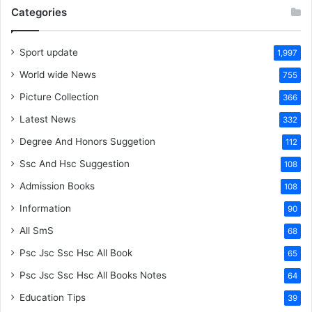
Categories
Sport update
1,997
World wide News
755
Picture Collection
366
Latest News
332
Degree And Honors Suggetion
112
Ssc And Hsc Suggestion
108
Admission Books
108
Information
90
All SmS
68
Psc Jsc Ssc Hsc All Book
65
Psc Jsc Ssc Hsc All Books Notes
64
Education Tips
39