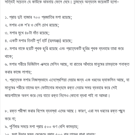
সত্যিই সচেতন যে কাউকে ভাবনায় ফেলে দেবে। তন্মধ্যে অন্যতম কয়েকটি হলো-
১. প্রায় দুই হাজার ৭০০ প্রজাতির মশা রয়েছে;
২. মশার এক শ’র ও বেশি চোখ রয়েছে;
৩. মশার মুখে ৪৮টা দাঁত রয়েছে;
৪. একটি মশার তিনটি পূর্ণ হার্ট (হৃদযন্ত্র) রয়েছে;
৫. মশার নাকে ছয়টি পৃথক ছুরি রয়েছে এবং প্রত্যেকটি ছুরির পৃথক ব্যবহার তারা করে
থাকে;
৬. মশার শরীরে ডিজিটাল এক্সরে মেশিন আছে, যা রাতের আঁধারে মানুষের চামড়াকে শনাক্ত
করার কাজে লাগায়;
৭. প্রত্যেক মশার নিজস্বভাবে এনেস্থেশিয়া দেয়ার জন্য এক ধরনের ভ্যাকসিন আছে, যা
মানুষের শরীরে তাদের হুল ফোটানোর মাধ্যমে রক্ত নেয়ার সময় ব্যবহার করে সেই
জায়গাটাকে অবশ করে নেয় যাতে রক্ত নিলেও কোনো ব্যথা পাই না আমরা।
৮. রক্ত পরীক্ষা করার বিশেষ ব্যবস্থা এদের আছে। কারণ, এরা সব ধরনের রক্ত পছন্দ
করে না;
৯. পূর্ণিমার সময়ে মশা প্রায় ৫০০ গুণ বেশি কামড়ায়;
১০. মশা উড়ার সময় সেকেন্ডে প্রায় ৫০০ বার তাদের পাখা নাড়ায়;