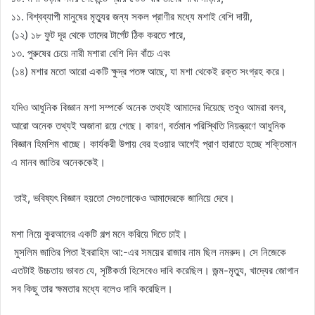
১১. বিশ্বব্যাপী মানুষের মৃত্যুর জন্য সকল প্রাণীর মধ্যে মশাই বেশি দায়ী,
(১২) ১৮ ফুট দূর থেকে তাদের টার্গেট ঠিক করতে পারে,
১৩. পুরুষের চেয়ে নারী মশারা বেশি দিন বাঁচে এবং
(১৪) মশার মতো আরো একটি ক্ষুদ্র পতঙ্গ আছে, যা মশা থেকেই রক্ত সংগ্রহ করে।
যদিও আধুনিক বিজ্ঞান মশা সম্পর্কে অনেক তথ্যই আমাদের দিয়েছে তবুও আমরা বলব,
আরো অনেক তথ্যই অজানা রয়ে গেছে। কারণ, বর্তমান পরিস্থিতি নিয়ন্ত্রণে আধুনিক
বিজ্ঞান হিমশিম খাচ্ছে। কার্যকরী উপায় বের হওয়ার আগেই প্রাণ হারাতে হচ্ছে শক্তিমান
এ মানব জাতির অনেককেই।
তাই, ভবিষ্যৎ বিজ্ঞান হয়তো সেগুলোকেও আমাদেরকে জানিয়ে দেবে।
মশা নিয়ে কুরআনের একটি গল্প মনে করিয়ে দিতে চাই।
মুসলিম জাতির পিতা ইবরাহিম আ:-এর সময়ের রাজার নাম ছিল নমরুদ। সে নিজেকে
এতটাই উচ্চতায় ভাবত যে, সৃষ্টিকর্তা হিসেবেও দাবি করেছিল। জন্ম-মৃত্যু, খাদ্যের জোগান
সব কিছু তার ক্ষমতার মধ্যে বলেও দাবি করেছিল।