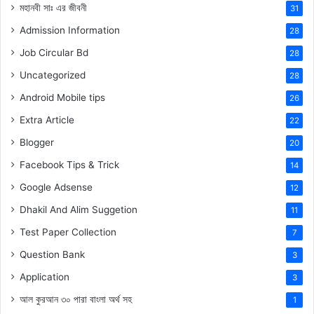
মহানবী
সাঃ
এর জীবনী
31
Admission Information
28
Job Circular Bd
28
Uncategorized
28
Android Mobile tips
26
Extra Article
22
Blogger
20
Facebook Tips & Trick
14
Google Adsense
12
Dhakil And Alim Suggetion
11
Test Paper Collection
7
Question Bank
3
Application
3
আল কুরআন ৩০ পারা বাংলা অর্থ সহ
1