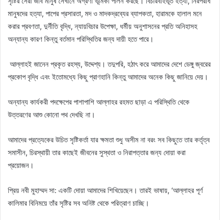
সৃষ্টির সেরা জীব মানুষ সেখানে অগ্রণী ভূমিকা পালন করছে। বিচারবহির্ভূত হত্যা, নিরপরাধ
মানুষদের হত্যা, পাপের প্রসারতা, মদ ও মাদকদ্রব্যের ব্যাপকতা, হারামকে হালাল মনে
করার প্রবণতা, দুর্নীতি বৃদ্ধি, ন্যায়বিচার উপেক্ষা, ধর্মীয় অনুশাসনের প্রতি অনিহাসহ
অন্যান্য কারণ কিন্তু বর্তমান পরিস্থিতির জন্য দায়ী হতে পারে।
আল্লাহই জানেন প্রকৃত রহস্য, উদ্দেশ্য। তদুপরি, হঠাৎ করে আমাদের দেশে ডেঙ্গু জ্বরের
প্রকোপ বৃদ্ধি এবং ইতোমধ্যে কিছু প্রাণহানি কিন্তু আমাদের অনেক কিছু জানিয়ে দেয়।
অন্যান্য কার্যকরী পদক্ষেপের পাশাপাশি আল্লাহর রহমত ছাড়া এ পরিস্থিতি থেকে
উত্তরণের আশু কোনো পথ দেখছি না।
আমাদের প্রত্যেকের উচিত সৃষ্টিকর্তা যার ক্ষমতা শুধু অসীম না বরং সব কিছুতে তার কর্তৃত্ব
সমাসীন, চিরস্থায়ী তার কাছেই জীবনের সুস্থতা ও নিরাপত্তার জন্য দোয়া করা
প্রয়োজন।
প্রিয় নবী মুহাম্মদ সা: একটি দোয়া আমাদের শিখিয়েছেন। তারই ভাষায়, ‘আল্লাহর পূর্ণ
কালিমার বিনিময়ে তাঁর সৃষ্টির সব অনিষ্ট থেকে পরিত্রাণ চাচ্ছি।