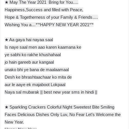
★ May The Year 2021 Bring for You….
Happiness,Success and filled with Peace,
Hope & Togetherness of your Family & Friends….
Wishing You a…*’*HAPPY NEW YEAR 2021*’*
★ Aa gaya hai nayaa saal
Is naye saal men aao karen kaamana ke
ye sabhi ko rakhe khushahaal
jo hain gareeb aur kangaal
unako bhi ye bana de maalaamaal
Desh ke bhrashtaachaar ko mita de
aur le aaye ek majaboot Lokpaal
Naya sal mubarak || best new year sms in hindi ||
★ Sparkling Crackers Colorful Night Sweetest Bite Smiling
Faces Delicious Dishes Only Luv, No Fear Let’s Welcome the
New Year.