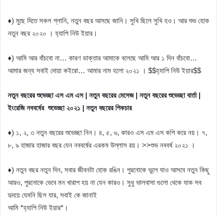
♦) মুছে দিতে সকল গ্লানি, নতুন বছর আসছে জানি। সুখি ছিলে সুখি হও। আর শুভ হোক
নতুন বছর ২০২০ । হ্যাপি নিউ ইয়ার।
♦) আমি আর বাঁচবো না… কারণ ডাক্তার আমাকে বলেছে আমি আর ১ দিন বাঁচবো…
আমার জন্য সবাই দোয়া কইরো… আমার নাম হলো ২০২১ । $$হ্যাপি নিউ ইয়ার$$
নতুন বছরের শুভেচ্ছা এস এম এস | নতুন বছরের মেসেজ | নতুন বছরের শুভেচ্ছা বার্তা |
ইংরেজি নববর্ষের শুভেচ্ছা ২০২১ | নতুন বছরের পিকচার
♦) ১, ২, ৩ নতুন বছরের শুভেচ্ছা নিন। ৪, ৫, ৬, কারও এস এম এস কপি করে নয়। ৭,
৮, ৯ হাজার হাজার বছর যেন নববর্ষের এরকম উল্লাস রয়। >>শুভ নববর্ষ ২০২১ ।
♦) নতুন বছর নতুন দিন, সবার জীবনটা হোক রঙিন। পুরনোকে ভুলে যাও আসবে নতুন কিছু
আরও, পুরনোকে ভেবে মন খারাপ হয় না যেন কারও। সুধু ভালবাসা গুলো থেকে যাক সব
হৃদয়ে যেমনি ছিল যার, সবাই কে জানাই
আমি *হ্যাপি নিউ ইয়ার*।