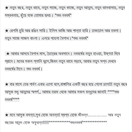
★ নতুন বছর, নতুন ভাবে, নতুন সাজে, নতুন কাজে, নতুন আনন্দে, নতুন ভালবাসায়, নতুন
সম্ভবনায়, ছুঁয়ে যাক তোমার হৃদয়। *শুভ নববর্ষ*
★ রেশমি চুরি আর রঙিন সারি। ইলিস ভাজি আর পান্তা হারি। ঢাকঢোল আর তবলা।
নতুন সাজে সাজল বাংলা। এলরে পহেলা বৈশাখ।*শুভ নববর্ষ*
★ আবার আসবে বৈশাখ মাস, চৈত্রের অবসানে। নববর্ষের নতুন হাওয়া, উষ্ণতা দিবে
প্রানে। মনের সকল গ্লানি ভুলে,জিবন নতুন ভাবে গড়বে, আবার নতুন সপ্ন দেখবে
নববর্ষের টানে। শুভ নববর্ষ।
★ বার মাসে তের পার্বণ এবার এলো বলে,বাঙ্গালির একটি বছর বয়ে গেলো চলে!!! নতুন বছর
আসুক শুধু আনন্দের স্মপর্শ,, আমার তরফ থেকে আমার সকল বন্ধুদের জানাই ****শুভ
নববর্ষ****
★ মনে আসুক বসন্ত,সুখ হোক অনন্ত! স্বপ্ন হোক
জীবন্ত…………. আর নতুন
বছরের আনন্দ হোক অফুরন্ত!!!!!************শুভনববর্ষ**************