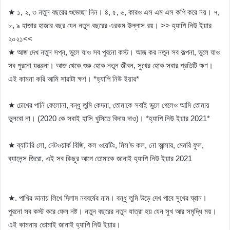
★ ১, ২, ৩ নতুন বছরের শুভেচ্ছা নিন। ৪, ৫, ৬, কারও এস এম এস কপি করে নয়। ৭,
৮, ৯ হাজার হাজার বছর যেন নতুন বছরের এরকম উল্লাস রয়। >> হ্যাপি নিউ ইয়ার
২০২১<<
★ আজ দেখ নতুন সপ্ন, ভুলে যাও সব পুরনো কস্ট। আজ কর নতুন সব কল্পনা, ভুলে যাও
সব পুরনো যন্ত্রনা। আজ থেকে শুরু হোক নতুন জীবন, সুখের হোক সবার প্রতিটি ক্ষণ।
এই কামনা করি আমি সারাটা ক্ষণ। *হ্যাপি নিউ ইয়ার*
★ চোখের পানি ফেলোনা, বন্ধু তুমি কেদনা, তোমাকে সবাই ভুলে গেলেও আমি তোমায়
ভুলবো না। (2020 কে সবাই হাসি খুসিতে বিদায় দাও)। *হ্যাপি নিউ ইয়ার 2021*
★ ব্যাটারি লো, নেটওয়ার্ক বিজি, কল ওয়েটিঃ, মিস’ড কল, নো আন্সার, মেমরি ফুল,
ব্যালেন্স জিরো, এই সব কিছুর আগে তোমাকে জানাই হ্যাপি নিউ ইয়ার 2021
★. পাখির ডানায় লিখে দিলাম নববর্ষের নাম। বন্ধু তুমি উড়ে দেখ পাবে সুখের ঘ্রান।
পুরনো সব কস্ট করে ফেল নষ্ট। নতুন বছরের নতুন যাত্রা হয় যেন সুখ আর সমৃদ্ধি ময়।
এই কামনায় তোমাই জানাই হ্যাপি নিউ ইয়ার।