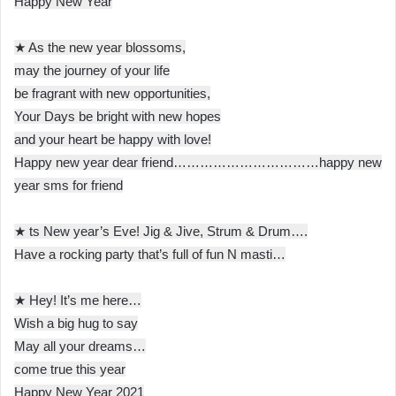
Happy New Year
★ As the new year blossoms,
may the journey of your life
be fragrant with new opportunities,
Your Days be bright with new hopes
and your heart be happy with love!
Happy new year dear friend……………………………happy new
year sms for friend
★ ts New year’s Eve! Jig & Jive, Strum & Drum….
Have a rocking party that’s full of fun N masti…
★ Hey! It’s me here…
Wish a big hug to say
May all your dreams…
come true this year
Happy New Year 2021