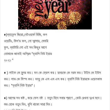
♦)ব্যালেন্স জিরো,নেটওয়ার্ক বিজি, কল
ওয়েটিঃ, মিস’ড কল, নো আন্সার, মেমরি
ফুল, ব্যাটারি লো এই সব কিছুর আগে
তোমাকে জানাই অগ্রিম “হ্যাপি নিউ ইয়ার
২০২১ “
♦ ) লাইফ কে সুন্দর কর। মন কে ফ্রেশ কর। হৃদয়কে কে নরম কর। টাইম কে ইউস
কর। লাভ কে মিস্স কর। বন্ধু কে এস এম এস কর। হ্যাপি নিউ ইয়ারকে ওয়েলকাম
কর। *হ্যাপি নিউ ইয়ার*।
♦) আগের সব কষ্ট , করে ফেল নষ্ট । নতুন দিনে সবার প্রাণে , কেউ রেখনা দুঃখ মনে।
শুভ হোক নতুন দিন, খুশি থাকো সারা দিন।