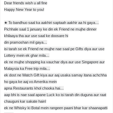
Dear friends wish u all fine
Happy New Year to you!
★ To bandhuo saal ka aakhiri saptaah aakhir aa hi gaya…
Pichhale saal 1 january ke din ek Friend ne mujhe dinner
khilaaya tha aur use saal ke doosare hi
din pramoshan mil gaya…
isi tarah se ek Friend ne mujhe nae saal pe Gifts diya aur use
Lottery mein ek ghar mila…
ek ne mujhe shopping ka vauchar diya aur use Singapore aur
Malaysia ka Free trip mila…
ek dost ne Watch Gift kiya aur aaj usaka samay itana achchha
ho gaya ke aaj vo Amerika mein
apna Restaurants khol chooka hai…
aap bhi is nae saal apane Luck ko isi tarah din duguna aur raat
chauguni kar sakate hain!
ek ne Whisky ki Botal mein rangeen paani bhar kar shaanapatti