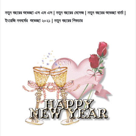
নতুন বছরের শুভেচ্ছা এস এম এস | নতুন বছরের মেসেজ | নতুন বছরের শুভেচ্ছা বার্তা |
ইংরেজি নববর্ষের শুভেচ্ছা ২০২১ | নতুন বছরের পিকচার