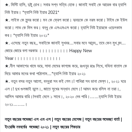
★. মিস্টি হাসি, দুষ্টু চোখ। সবার সপ্ন সত্যি হোক। জানাই সবাই কে আরেক বার হ্যাপি
নিউ ইয়ার। *হ্যাপি নিউ ইয়ার 2021*
★. লাইফ কে সুন্দর করো। মন কে ফ্রেশ করো। হৃদয়কে কে নরম করো। টাইম কে ইউস
করো। লাভ কে মিস কর। বন্ধু কে এসএমএস করো। হ্যাপি নিউ ইয়ারকে ওয়েলকাম
কর। *হ্যাপি নিউ ইয়ার ২০২১*
★. এসেছে নতুন বছর,, সবাইকে জানাই সুখবর…সবার মনে আনন্দ,, তবে কেন মুখ বন্দ…
জোরে জোরে বলা দরকার ।।।।।।।।।। Happy New
Year।।।।।।।।।।।।।।।।
★.নীল আকাশের খামে ভরে, সাদা মেঘের কাগজে করে, রঃধনুর রঙে লিখে, দখিনা বাতাস কে
দিয়ে আমার মনের কথা পাঠালাম…*হ্যাপি নিউ ইয়ার ২০২১
★. নতুন বসর নতুন আলো, বন্ধুরা সব কই গেল।! পাখিরা সব ডানা মেল্ল।, ২০২১ ঘরে
এল।! দুখ গুলজাই ভুলে।, জাতে সুখের সন্ধান মেলে।! আমন করে বলিস না তরা।,
আসিস আমার বারি।!সবাই মেলে ১ সাথে।, ২০২০ দেব পারি।……হ্যাপি নিউ ইয়ার
২০২১……..।
নতুন বছরের শুভেচ্ছা এস এম এস | নতুন বছরের মেসেজ | নতুন বছরের শুভেচ্ছা বার্তা |
ইংরেজি নববর্ষের শুভেচ্ছা ২০২১ | নতুন বছরের পিকচার