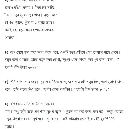
ভাষাও রঙিন ভেলায়। ফিরে চল মাটির
টানে, নতুন সুরে নতুন গানে। নতুন আশা
জাগাও প্রানে, খুঁজে নাও বাচার মানে।
সবাই কে নতুন বছরের অনেক অনেক
শুভেচ্ছা।
♦) বছর শেষে ঝরা পাতা বলল উড়ে এসে, একটি বছর পেরিয়ে গেল হাওয়ার সাথে ভেসে।
নতুন বছর এসেছে, তাকে যত্ন করে রেখো, স্বপ্ন গুলো সত্যি করে খুব ভাল থেকো। *
হ্যাপি নিউ ইয়ার ২০২১*
♦) নিশি যখন ভোর হবে। সুখ তারা নিভে যাবে, আসবে একটা নতুন দিন, দুঃখ হতাশা যাও
ভুলে, হাসি আনন্দ নিও তুলে, বছরটা হোক অমলিন। *হ্যাপি নিউ ইয়ার ২০২১*
♦) পাখির ডানায় লিখে দিলাম নববর্ষের
নাম। বন্ধু তুমি উড়ে দেখ পাবে সুখের ঘ্রান। পুরনো সব কষ্ট করে ফেল নষ্ট। নতুন বছরের
নতুন যাত্রা হয় যেন সুখ আর সমৃদ্ধি ময়। এই কামনায় তোমাই জানাই হ্যাপি নিউ
ইয়ার।