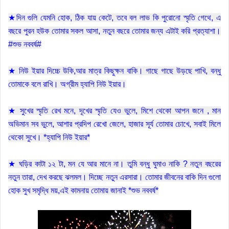
★দিন গুলি যেমনি হোক, ঠিক যায় কেটে, তবে বল লাভ কি পুরোনো স্মৃতি গেথে, এ
বছরে পুরন হউক তোমার সকল আসা, নতুন বছরে তোমার জন্য এটাই করি প্রত্যাশা।
#শুভ নববর্ষ#
★ নিউ ইয়ার দিচ্চে উকি,আর মাত্র কিছুক্ষন বাকি। গাছে গাছে উড়ছে পাখি, বন্ধু
তোমাকে বলে রাখি। অগ্রীম হ্যাপি নিউ ইয়ার।
★ সুখের স্মৃতি রেখ মনে, দূখের স্মৃতি যেও ভুলে, মিশে থেকো আপন জনে , মান
অভিমান সব ভুলে, আশার প্রদিপ রেখো জেলে, হাজার সূর্য তোমার চোখে, সবাই মিলে
থেকো সুখে। *হ্যাপি নিউ ইয়ার*
★ ঘড়ির কাটা ১২ টা, মন যে আর মানে না। তুমি বন্ধু ঘুমাও নাকি ? নতুন বছরের
নতুন তারা, দেখ করছে ঝলমল। দিচ্ছে নতুন এরসারা। তোমার জীবনের বাকি দিন গুলো
হোক সুখ সমৃদ্ধি ময়,এই কামনায় তোমায় জানাই *শুভ নববর্ষ*