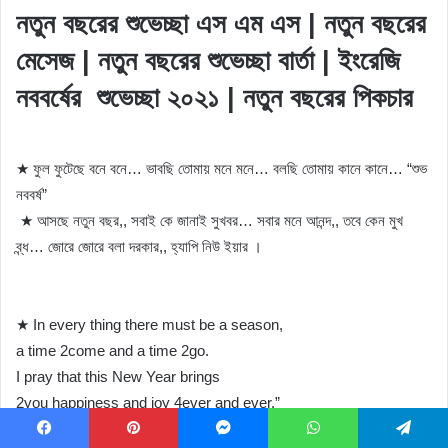
নতুন বছরের শুভেচ্ছা এস এম এস | নতুন বছরের
মেসেজ | নতুন বছরের শুভেচ্ছা বার্তা | ইংরেজি
নববর্ষের শুভেচ্ছা ২০২১ | নতুন বছরের পিকচার
★ ফুল ফুটেছে বনে বনে… ভাবছি তোমায় মনে মনে… বলছি তোমায় কানে কানে… “শুভ
নববর্ষ”
★ আসছে নতুন বছর,, সবাই কে জানাই সুখবর… সবার মনে আনন্দ,, তবে কেন মুখ
ব্ন্ধ… জোরে জোরে বলা দরকার,, হ্যাপি নিউ ইয়ার ।
★ In every thing there must be a season,
a time 2come and a time 2go.
I pray that this New Year brings
2you happiness and joy 4ever and ever.”
★ My wishes for you are not limited to just the next year but to
Facebook
Pinterest
Messenger
WhatsApp
Telegram