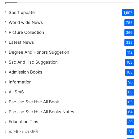
Sport update
1,997
World wide News
755
Picture Collection
366
Latest News
332
Degree And Honors Suggetion
112
Ssc And Hsc Suggestion
108
Admission Books
108
Information
90
All SmS
68
Psc Jsc Ssc Hsc All Book
65
Psc Jsc Ssc Hsc All Books Notes
64
Education Tips
39
মহানবী
সাঃ
এর জীবনী
31