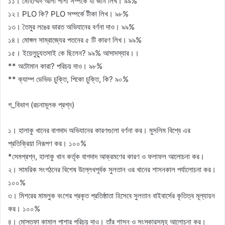
১১। মোহাম্মদ আলী পাশা সম্পর্কে যা জান লিখ। ৯৯%
১২। PLO কি? PLO সম্পর্কে টীকা লিখ। ৯৮%
১৩। তৈমুর লঙের ভারত অভিযানের বর্ণনা দাও। ৯৯%
১৪। মোঙ্গল সাম্রাজ্যের পতনের ৫ টি কারণ লিখ। ৯৯%
১৫। ইয়েলুচ্যুতসাই কে ছিলেন? ৯৯% আসাদস্যার।।
** অটোমান কারা? পরিচয় দাও। ৯৮%
** ক্যাম্প ডেভিড চুক্তি, পিকো চুক্তি, কি? ৯০%
গ_বিভাগ (রচনামূলক প্রশ্ন)
১। হালাকু খানের বাগদাদ অভিযানের কারণগুলো বর্ণনা কর। মুসলিম বিশ্বে এর
প্রতিক্রিয়া নিরূপণ কর। ১০০%
*সেমপ্রশ্ন, হালাকু খান কর্তৃক বাগদাদ আক্রমণের কারণ ও ফলাফল আলোচনা কর।
২। সামরিক সংগঠনের বিশেষ উল্লেখপূর্বক সুলতান ওর খানের শাসনকাল পর্যালোচনা কর।
১০০%
৩। মিশরের মামলুক বংশের প্রকৃত প্রতিষ্ঠাতা হিসেবে সুলতান বাইবার্সের কৃতিত্ব মূল্যায়ন
কর। ১০০%
৪। মোস্তফা কামাল পাশার পরিচয় দাও। তাঁর শাসন ও সংস্কারসমূহ আলোচনা কর।