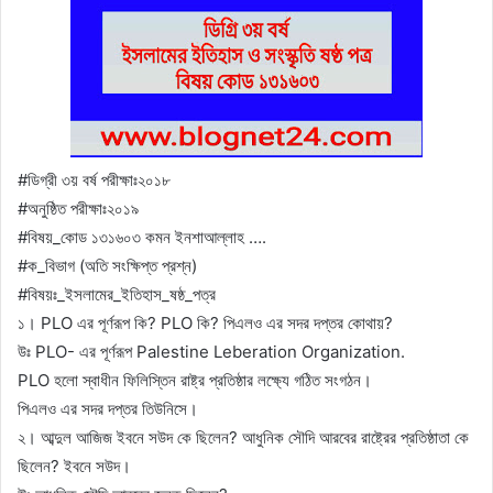
#ডিগ্রী ৩য় বর্ষ পরীক্ষাঃ২০১৮
#অনুষ্ঠিত পরীক্ষাঃ২০১৯
#বিষয়_কোড ১৩১৬০৩ কমন ইনশাআল্লাহ ….
#ক_বিভাগ (অতি সংক্ষিপ্ত প্রশ্ন)
#বিষয়ঃ_ইসলামের_ইতিহাস_ষষ্ঠ_পত্র
১। PLO এর পূর্ণরূপ কি? PLO কি? পিএলও এর সদর দপ্তর কোথায়?
উঃ PLO- এর পূর্ণরূপ Palestine Leberation Organization.
PLO হলো স্বাধীন ফিলিস্তিন রাষ্ট্র প্রতিষ্ঠার লক্ষ্যে গঠিত সংগঠন।
পিএলও এর সদর দপ্তর তিউনিসে।
২। আব্দুল আজিজ ইবনে সউদ কে ছিলেন? আধুনিক সৌদি আরবের রাষ্ট্রের প্রতিষ্ঠাতা কে
ছিলেন? ইবনে সউদ।