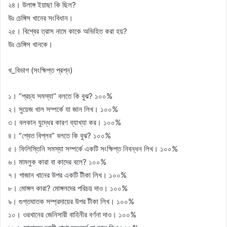
২৪। উলাঙ্গ ইয়াছা কি ছিল?
উঃ চেঙ্গিস খানের সংবিধান।
২৫। বিশ্বের ত্রাস নামে কাকে অভিহিত করা হয়?
উঃ চেঙ্গিস খানকে।
খ_বিভাগ (সংক্ষিপ্ত প্রশ্ন)
১। “প্রচ্য সমস্যা” বলতে কি বুঝ? ১০০%
২। সুয়েজ খাল সম্পর্কে যা জান লিখ। ১০০%
৩। বলকান যুদ্ধের কারণ ব্যাখ্যা কর। ১০০%
৪। “শ্বেত বিপ্লব” বলতে কি বুঝ? ১০০%
৫। ফিলিস্তিনি সমস্যা সম্পর্কে এক‌টি সংক্ষিপ্ত নিবন্ধন লিখ। ১০০%
৬। মামলুক কারা বা কাদের বলে? ১০০%
৭। গাজান খানের উপর একটি টীকা লিখ। ১০০%
৮। মোঙ্গল কারা? মোঙ্গলদের পরিচয় দাও। ১০০%
৯। গুপ্তঘাতক সম্প্রদায়ের উপর টীকা লিখ। ১০০%
১০। ওরখানের জেনিসারী বাহিনীর বর্ণনা দাও। ১০০%