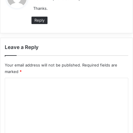
y
Thanks.
s
:
Reply
Leave a Reply
Your email address will not be published.
Required fields are
marked
*
C
o
m
m
e
n