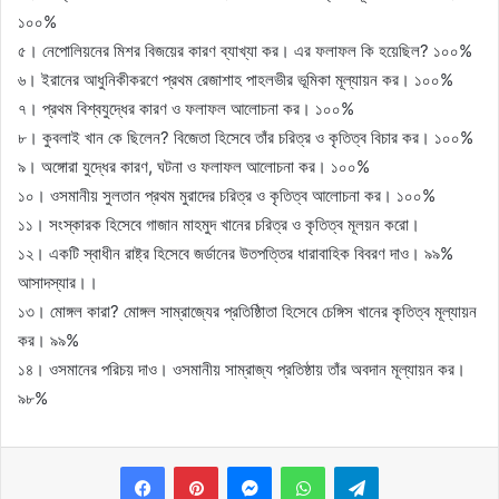
১০০%
৫। নেপোলিয়নের মিশর বিজয়ের কারণ ব্যাখ্যা কর। এর ফলাফল কি হয়েছিল? ১০০%
৬। ইরানের আধুনিকীকরণে প্রথম রেজাশাহ পাহলভীর ভূমিকা মূল্যায়ন কর। ১০০%
৭। প্রথম বিশ্বযুদ্ধের কারণ ও ফলাফল আলোচনা কর। ১০০%
৮। কুবলাই খান কে ছিলেন? বিজেতা হিসেবে তাঁর চরিত্র ও কৃতিত্ব বিচার কর। ১০০%
৯। অঙ্গোরা যুদ্ধের কারণ, ঘটনা ও ফলাফল আলোচনা কর। ১০০%
১০। ওসমানীয় সুলতান প্রথম মুরাদের চরিত্র ও কৃতিত্ব আলোচনা কর। ১০০%
১১। সংস্কারক হিসেবে গাজান মাহমুদ খানের চরিত্র ও কৃতিত্ব মূলয়ন করো।
১২। একটি স্বাধীন রাষ্ট্র হিসেবে জর্ডানের উতপত্তির ধারাবাহিক বিবরণ দাও। ৯৯%
আসাদস্যার।।
১৩। মোঙ্গল কারা? মোঙ্গল সাম্রাজ্যের প্রতিষ্ঠিাতা হিসেবে চেঙ্গিস খানের কৃতিত্ব মূল্যায়ন
কর। ৯৯%
১৪। ওসমানের পরিচয় দাও। ওসমানীয় সাম্রাজ্য প্রতিষ্ঠায় তাঁর অবদান মূল্যায়ন কর।
৯৮%
Messenger
WhatsApp
Telegram