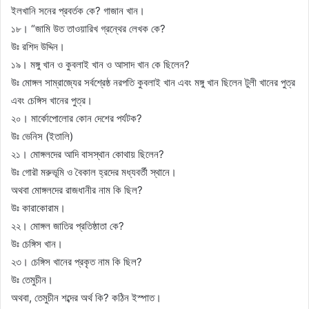
ইলখানি সনের প্রবর্তক কে? গাজান খান।
১৮। “জামি উত তাওয়ারিখ গ্রন্থের লেখক কে?
উঃ রশিদ উদ্দিন।
১৯। মঙ্গু খান ও কুবলাই খান ও আসাদ খান কে ছিলেন?
উঃ মোঙ্গল সাম্রাজ্যের সর্বশ্রেষ্ঠ নরপতি কুবলাই খান এবং মঙ্গু খান ছিলেন টুলী খানের পুত্র
এবং চেঙ্গিস খানের পুত্র।
২০। মার্কোপোলোর কোন দেশের পর্যটক?
উঃ ভেনিস (ইতালি)
২১। মোঙ্গলদের আদি বাসস্থান কোথায় ছিলেন?
উঃ গোরৗ মরুভূমি ও বৈকাল হ্রদের মধ্যবর্তী স্থানে।
অথবা মোঙ্গলদের রাজধানীর নাম কি ছিল?
উঃ কারাকোরাম।
২২। মোঙ্গল জাতির প্রতিষ্ঠাতা কে?
উঃ চেঙ্গিস খান।
২৩। চেঙ্গিস খানের প্রকৃত নাম কি ছিল?
উঃ তেমুচীন।
অথবা, তেমুচীন শব্দের অর্থ কি? কঠিন ইস্পাত।