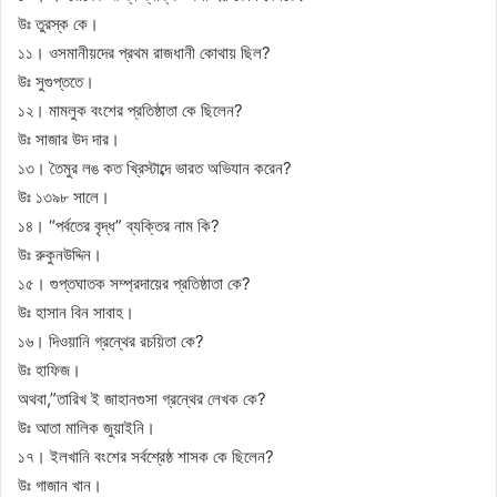
উঃ তুরস্ক কে।
১১। ওসমানীয়দের প্রথম রাজধানী কোথায় ছিল?
উঃ সুগুপ্ততে।
১২। মামলুক বংশের প্রতিষ্ঠাতা কে ছিলেন?
উঃ সাজার উদ দার।
১৩। তৈমুর লঙ কত খ্রিস্টাব্দে ভারত অভিযান করেন?
উঃ ১৩৯৮ সালে।
১৪। “পর্বতের বৃদ্ধ” ব্যক্তির নাম কি?
উঃ রুকুনউদ্দিন।
১৫। গুপ্তঘাতক সম্প্রদায়ের প্রতিষ্ঠাতা কে?
উঃ হাসান বিন সাবাহ।
১৬। দিওয়ানি গ্রন্থের রচয়িতা কে?
উঃ হাফিজ।
অথবা,”তারিখ ই জাহানগুসা গ্রন্থের লেখক কে?
উঃ আতা মালিক জুয়াইনি।
১৭। ইলখানি বংশের সর্বশ্রেষ্ঠ শাসক কে ছিলেন?
উঃ গাজান খান।