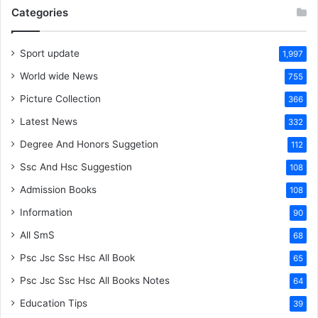
Categories
Sport update
1,997
World wide News
755
Picture Collection
366
Latest News
332
Degree And Honors Suggetion
112
Ssc And Hsc Suggestion
108
Admission Books
108
Information
90
All SmS
68
Psc Jsc Ssc Hsc All Book
65
Psc Jsc Ssc Hsc All Books Notes
64
Education Tips
39