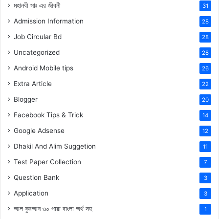
মহানবী
সাঃ
এর জীবনী
31
Admission Information
28
Job Circular Bd
28
Uncategorized
28
Android Mobile tips
26
Extra Article
22
Blogger
20
Facebook Tips & Trick
14
Google Adsense
12
Dhakil And Alim Suggetion
11
Test Paper Collection
7
Question Bank
3
Application
3
আল কুরআন ৩০ পারা বাংলা অর্থ সহ
1