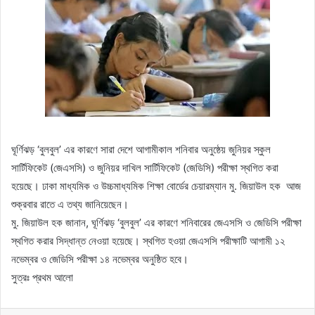
ঘূর্ণিঝড় ‘বুলবুল’ এর কারণে সারা দেশে আগামীকাল শনিবার অনুষ্ঠেয় জুনিয়র স্কুল
সার্টিফিকেট (জেএসসি) ও জুনিয়র দাখিল সার্টিফিকেট (জেডিসি) পরীক্ষা স্থগিত করা
হয়েছে। ঢাকা মাধ্যমিক ও উচ্চমাধ্যমিক শিক্ষা বোর্ডের চেয়ারম্যান মু. জিয়াউল হক আজ
শুক্রবার রাতে এ তথ্য জানিয়েছেন।
মু. জিয়াউল হক জানান, ঘূর্ণিঝড় ‘বুলবুল’ এর কারণে শনিবারের জেএসসি ও জেডিসি পরীক্ষা
স্থগিত করার সিদ্ধান্ত নেওয়া হয়েছে। স্থগিত হওয়া জেএসসি পরীক্ষাটি আগামী ১২
নভেম্বর ও জেডিসি পরীক্ষা ১৪ নভেম্বর অনুষ্ঠিত হবে।
সুত্রঃ প্রথম আলো