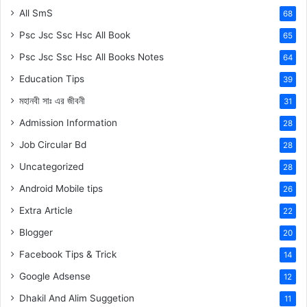
All SmS
68
Psc Jsc Ssc Hsc All Book
65
Psc Jsc Ssc Hsc All Books Notes
64
Education Tips
39
মহানবী
সাঃ
এর জীবনী
31
Admission Information
28
Job Circular Bd
28
Uncategorized
28
Android Mobile tips
26
Extra Article
22
Blogger
20
Facebook Tips & Trick
14
Google Adsense
12
Dhakil And Alim Suggetion
11