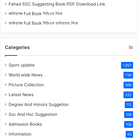
Fahad SSC Suggesting Book PDF Download Link
জাবিনলেজ Full Book পিডিএফ লিংক
ফার্মানলেজ Full Book পিডিএফ ডাউনলোড লিংক
Categories
Sport update
1,997
World wide News
755
Picture Collection
366
Latest News
332
Degree And Honors Suggetion
112
Ssc And Hsc Suggestion
108
Admission Books
108
Information
90