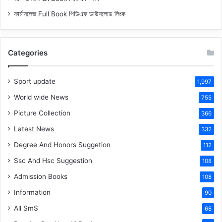
ফার্মানলেজ Full Book পিডিএফ ডাউনলোড লিংক
Categories
Sport update
1,997
World wide News
755
Picture Collection
366
Latest News
332
Degree And Honors Suggetion
112
Ssc And Hsc Suggestion
108
Admission Books
108
Information
90
All SmS
68