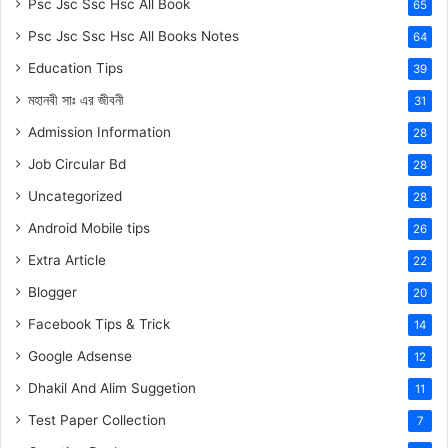
Psc Jsc Ssc Hsc All Book
65
Psc Jsc Ssc Hsc All Books Notes
64
Education Tips
39
মহানবী
সাঃ
এর জীবনী
31
Admission Information
28
Job Circular Bd
28
Uncategorized
28
Android Mobile tips
26
Extra Article
22
Blogger
20
Facebook Tips & Trick
14
Google Adsense
12
Dhakil And Alim Suggetion
11
Test Paper Collection
7