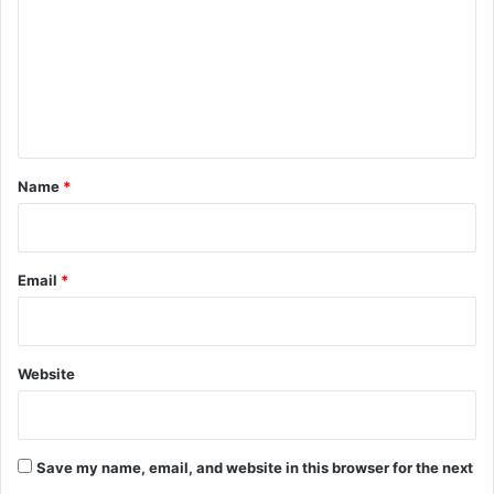
m
m
e
n
t
*
Name
*
Email
*
Website
Save my name, email, and website in this browser for the next