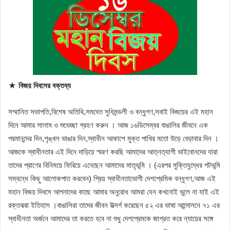
★ বিজয় দিবসের বক্তব্য
সম্মানিত সভাপতি,বিশেষ অতিথি,সমবেত সুধিমন্ডলী ও বন্ধুগণ,সবাই বিজয়ের এই মহান
দিনে আমার সালাম ও শুভেচ্ছা গ্রহণ করুন । আজ ১৬ডিসেম্বর বাঙালির জীবনে এক
পরমানন্দের দিন,শৃঙ্খল ভাঙার দিন,স্বাধীন আকাশে মুক্ত পাখির মতো উড়ে বেড়াবার দিন ।
আজকে স্বাধীনতার এই দিনে দাড়িয়ে স্মরণ করছি আমাদের আত্নত্যাগী ভাইবোনদের যারা
তাদের প্রাণের বিনিময়ে ফিরিয়ে এনেছেন আমাদের মাতৃভূমি । (এরপর মুক্তিযুদ্ধের পটভূমি
সম্বন্ধে কিছু আলোকপাত করবেন) প্রিয় স্বাধীনতাভোগী দেশপ্রেমিক বন্ধুগণ,আজ এই
মহান বিজয় দিবসে আপনাদের কাছে আমার অনুরোধ আমরা যেন কখনোই ভুলে না যাই এই
রক্তঝরা ইতিহাস ।বাঙালিরা তাদের জীবন উত্‍সর্গ করেছেন ৫২ এর ভাষা আন্দোলনে ৭১ এর
স্বাধীনতা অর্জনে আমাদের তা করতে হবে না শুধু দেশপ্রেমকে জাগ্রত করে ন্যায়ের সঙ্গে