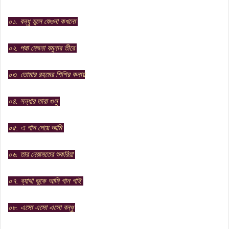
০১. বন্ধু ভুলে যেওনা কখনো
০২. পদ্মা মেঘনা যমুনার তীরে
০৩. তোমার রহমের শিশির কনায়
০৪. সন্ধার তারা গুলু
০৫. এ গান গেয়ে আমি
০৬. তার নেয়ামতের শুকরিয়া
০৭. ব্যাথা ভুকে আমি গান গাই
০৮. এসো এসো এসো বন্ধু