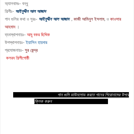
অ্যালবামঃ- বন্ধু
শিল্পীঃ-
আইনুদ্দীন আল আজাদ
গান গুলির কথা ও সুরঃ-
আইনুদ্দীন আল আজাদ
,
কাজী আমিনুল ইসলাম
, ও
কাওসার
আহমাদ
।
ব্যবস্থাপনায়ঃ-
আবু বকর ছিদ্দিক
উপস্থাপনায়ঃ-
ইয়াসিন হায়দার
প্রযোজনায়ঃ-
সুর কেন্দ্র
কলরব শিল্পীগোষ্ঠী
গান গুলি ডাউনলোড করতে গানের শিরোনামের উপরে
ক্লিক করুন