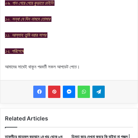
০৯. গান গেয়ে গেয়ে কুড়াতে চাইনি
১০. সন্ধা যে দিন নামবে তোমার
১১. আল্লাহ তুমি দয়ার সাগর
১২. পরিশেষে
আমাদের সাথেই থাকুন পরবর্তী সকল আপডেট পেতে।
Messenger
WhatsApp
Telegram
Related Articles
তাফসীরে মারেফুল কুরআন ১ম খন্ড থেকে ৮ম
চিন্তা করে দেখনা কবরে কি যাইবা না গজল |