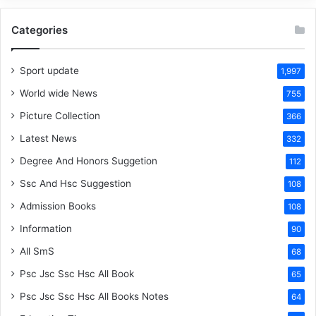
Categories
Sport update
1,997
World wide News
755
Picture Collection
366
Latest News
332
Degree And Honors Suggetion
112
Ssc And Hsc Suggestion
108
Admission Books
108
Information
90
All SmS
68
Psc Jsc Ssc Hsc All Book
65
Psc Jsc Ssc Hsc All Books Notes
64