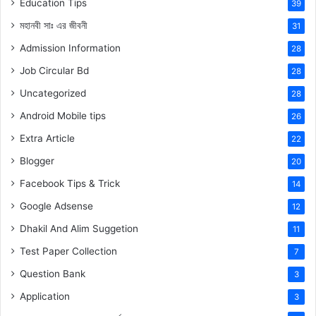
Education Tips
39
মহানবী
সাঃ
এর জীবনী
31
Admission Information
28
Job Circular Bd
28
Uncategorized
28
Android Mobile tips
26
Extra Article
22
Blogger
20
Facebook Tips & Trick
14
Google Adsense
12
Dhakil And Alim Suggetion
11
Test Paper Collection
7
Question Bank
3
Application
3