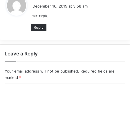
a
December 16, 2019 at 3:58 am
y
জাযাকাল্লাহ
s
:
Reply
Leave a Reply
Your email address will not be published.
Required fields are
marked
*
C
o
m
m
e