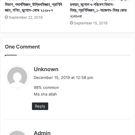
বিভাগ_পদার্থবিজ্ঞান_উদ্ভিদবিজ্ঞান_প্রাণিবি
রসায়ন_ভূগোল ও পরিবেশ বিভাগ-
জ্ঞান_গণিত_ভূগোল-কোড ২১২৮০৭
বিষয়_প্রাণিবিজ্ঞান_১-সাজেশন-বিষয় কোড
২১৩১০৫
September 22, 2019
September 15, 2019
One Comment
s
Unknown
a
December 15, 2019 at 12:58 pm
y
98% common
s
Ma sha allah
:
Reply
s
Admin