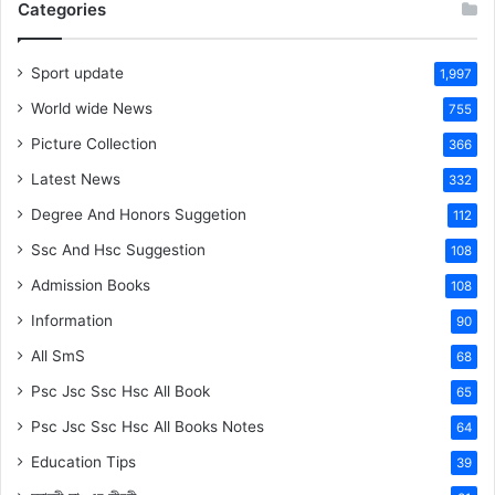
Categories
Sport update
1,997
World wide News
755
Picture Collection
366
Latest News
332
Degree And Honors Suggetion
112
Ssc And Hsc Suggestion
108
Admission Books
108
Information
90
All SmS
68
Psc Jsc Ssc Hsc All Book
65
Psc Jsc Ssc Hsc All Books Notes
64
Education Tips
39