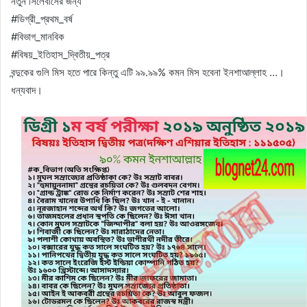
নতুন সিলেবাসের জন্য
#ডিগ্রী_প্রথম_বর্ষ
#বিভাগ_মানবিক
#বিষয়_ইতিহাস_দ্বিতীয়_পত্র
বন্দুকের গুলি মিস হতে পারে কিন্তু এটি ৯৯.৯৯% কমন মিস হবেনা ইনশাআল্লাহ …।
ধন্যবাদ।