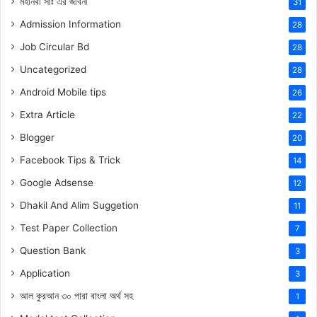
মহানবী
সাঃ
এর জীবনী
31
Admission Information
28
Job Circular Bd
28
Uncategorized
28
Android Mobile tips
26
Extra Article
22
Blogger
20
Facebook Tips & Trick
14
Google Adsense
12
Dhakil And Alim Suggetion
11
Test Paper Collection
7
Question Bank
3
Application
3
আল কুরআন ৩০ পারা বাংলা অর্থ সহ
1