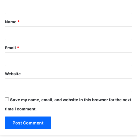
n
t
*
Name
*
Email
*
Website
Save my name, email, and website in this browser for the next
time I comment.