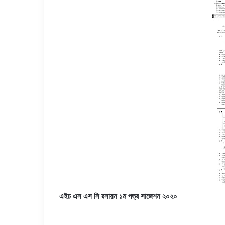
এইচ এস এস সি রসায়ন ১ম পত্র সাজেশন ২০২০