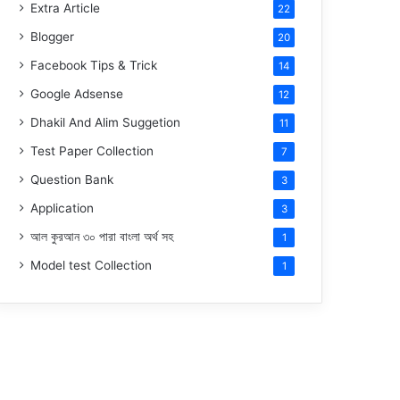
Extra Article
22
Blogger
20
Facebook Tips & Trick
14
Google Adsense
12
Dhakil And Alim Suggetion
11
Test Paper Collection
7
Question Bank
3
Application
3
আল কুরআন ৩০ পারা বাংলা অর্থ সহ
1
Model test Collection
1