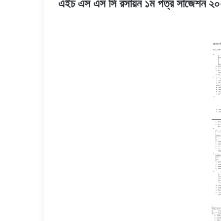
এইচ এস এস সি রসায়ন ১ম পত্র সাজেশন ২