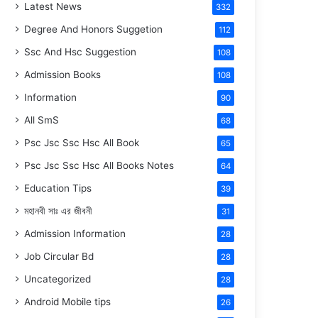
Latest News
332
Degree And Honors Suggetion
112
Ssc And Hsc Suggestion
108
Admission Books
108
Information
90
All SmS
68
Psc Jsc Ssc Hsc All Book
65
Psc Jsc Ssc Hsc All Books Notes
64
Education Tips
39
মহানবী
সাঃ
এর জীবনী
31
Admission Information
28
Job Circular Bd
28
Uncategorized
28
Android Mobile tips
26