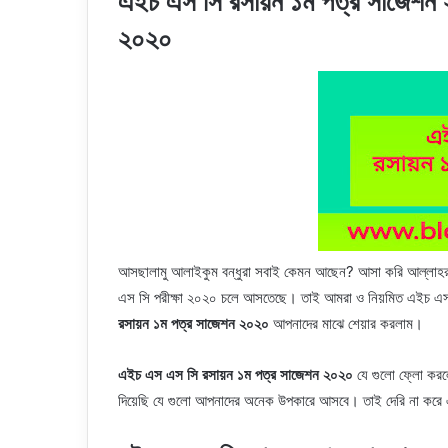
এইচ এস সি রসায়ন ১ম পত্র সাজেশন ২
২০২০
আসছালামু আলাইকুম বন্ধুরা সবাই কেমন আছেন? আসা করি আল্লা
এস সি পরীক্ষা ২০২০ চলে আসতেছে। তাই আমরা ও নিয়মিত এইচ এ
রসায়ন ১ম পত্র সাজেশন ২০২০
আপনাদের মাঝে শেয়ার করলাম।
এইচ এস এস সি রসায়ন ১ম পত্র সাজেশন ২০২০
যে গুলো ফ্লো ক
দিয়েছি যে গুলো আপনাদের অনেক উপকারে আসবে। তাই দেরি না করে এ