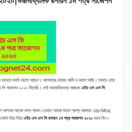
০২০|উচ্চমাধ্যমিক রসায়ন ১ম পত্র সাজেশন
হর রহমতে সবাই ভালো আছেন। আপনাদের দোয়ায় আমি ও ভালো আছি। সামনে এইচ
স সি সাজেশন ২০২০ দিতেছি। সেই ধারাবাহিকতায় আজকে
এইচ এস এস সি
রলে আপনার অনেক কমন পাবেন।এখানে আমরা মডেল প্রশ্ন আকারে cq+Mcq
ক্ষনি নিচে গিয়ে
এইচ এস এস সি রসায়ন ১ম পত্র সাজেশন ২০২০
দেখে নিন।