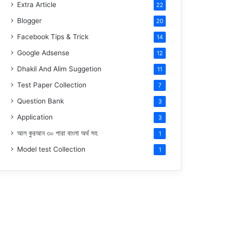
Extra Article
22
Blogger
20
Facebook Tips & Trick
14
Google Adsense
12
Dhakil And Alim Suggetion
11
Test Paper Collection
7
Question Bank
3
Application
3
আল কুরআন ৩০ পারা বাংলা অর্থ সহ
1
Model test Collection
1