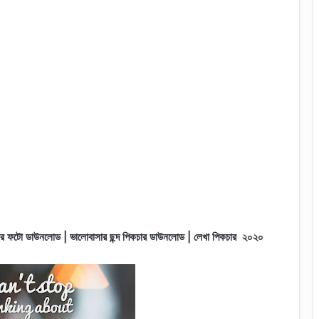
র ফটো ডাউনলোড | ভালোবাসার ছন্দ পিকচার ডাউনলোড | লেখা পিকচার
২০২০