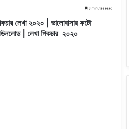
3 minutes read
িকচার লেখা
২০২০
| ভালোবাসার ফটো
ডাউনলোড | লেখা পিকচার
২০২০