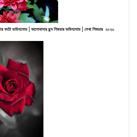
ার ফটো ডাউনলোড | ভালোবাসার ছন্দ পিকচার ডাউনলোড | লেখা পিকচার
২০২০