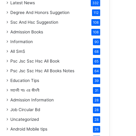
Latest News
332
Degree And Honors Suggetion
112
Ssc And Hsc Suggestion
108
Admission Books
108
Information
90
All SmS
68
Psc Jsc Ssc Hsc All Book
65
Psc Jsc Ssc Hsc All Books Notes
64
Education Tips
39
মহানবী
সাঃ
এর জীবনী
31
Admission Information
28
Job Circular Bd
28
Uncategorized
28
Android Mobile tips
26