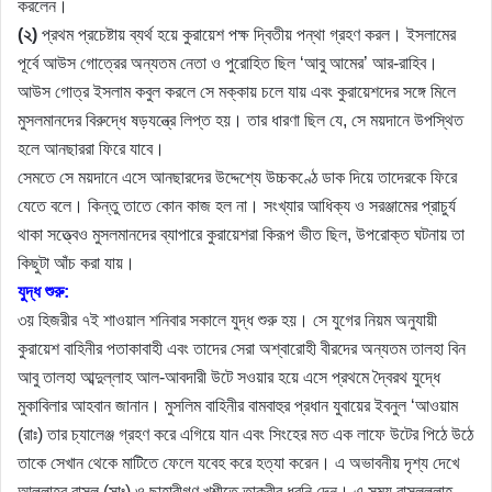
করলেন।
(২)
প্রথম প্রচেষ্টায় ব্যর্থ হয়ে কুরায়েশ পক্ষ দ্বিতীয় পন্থা গ্রহণ করল। ইসলামের
পূর্বে আউস গোত্রের অন্যতম নেতা ও পুরোহিত ছিল ‘আবু আমের’ আর-রাহিব।
আউস গোত্র ইসলাম কবুল করলে সে মক্কায় চলে যায় এবং কুরায়েশদের সঙ্গে মিলে
মুসলমানদের বিরুদ্ধে ষড়যন্ত্রে লিপ্ত হয়। তার ধারণা ছিল যে, সে ময়দানে উপস্থিত
হলে আনছাররা ফিরে যাবে।
সেমতে সে ময়দানে এসে আনছারদের উদ্দেশ্যে উচ্চকণ্ঠে ডাক দিয়ে তাদেরকে ফিরে
যেতে বলে। কিন্তু তাতে কোন কাজ হল না। সংখ্যার আধিক্য ও সরঞ্জামের প্রাচুর্য
থাকা সত্ত্বেও মুসলমানদের ব্যাপারে কুরায়েশরা কিরূপ ভীত ছিল, উপরোক্ত ঘটনায় তা
কিছুটা আঁচ করা যায়।
যুদ্ধ শুরু:
৩য় হিজরীর ৭ই শাওয়াল শনিবার সকালে যুদ্ধ শুরু হয়। সে যুগের নিয়ম অনুযায়ী
কুরায়েশ বাহিনীর পতাকাবাহী এবং তাদের সেরা অশ্বারোহী বীরদের অন্যতম তালহা বিন
আবু তালহা আব্দুল্লাহ আল-আবদারী উটে সওয়ার হয়ে এসে প্রথমে দ্বৈরথ যুদ্ধে
মুকাবিলার আহবান জানান। মুসলিম বাহিনীর বামবাহুর প্রধান যুবায়ের ইবনুল ‘আওয়াম
(রাঃ) তার চ্যালেঞ্জ গ্রহণ করে এগিয়ে যান এবং সিংহের মত এক লাফে উটের পিঠে উঠে
তাকে সেখান থেকে মাটিতে ফেলে যবেহ করে হত্যা করেন। এ অভাবনীয় দৃশ্য দেখে
আল্লাহর রাসূল (সাঃ) ও ছাহাবীগণ খুশীতে তাকবীর ধ্বনি দেন। এ সময় রাসূলুল্লাহ