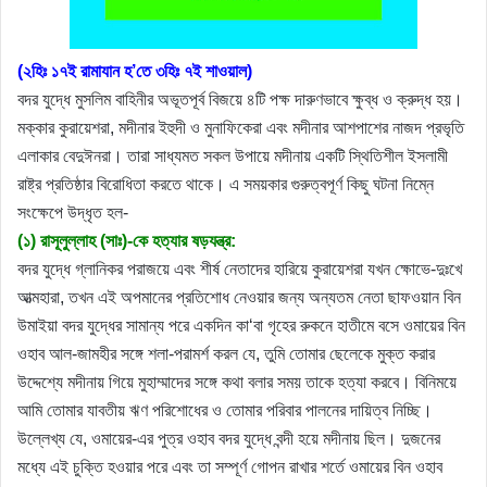
(২হিঃ ১৭ই রামাযান হ’তে ৩হিঃ ৭ই শাওয়াল)
বদর যুদ্ধে মুসলিম বাহিনীর অভূতপূর্ব বিজয়ে ৪টি পক্ষ দারুণভাবে ক্ষুব্ধ ও ক্রুদ্ধ হয়।
মক্কার কুরায়েশরা, মদীনার ইহুদী ও মুনাফিকেরা এবং মদীনার আশপাশের নাজদ প্রভৃতি
এলাকার বেদুঈনরা। তারা সাধ্যমত সকল উপায়ে মদীনায় একটি স্থিতিশীল ইসলামী
রাষ্ট্র প্রতিষ্ঠার বিরোধিতা করতে থাকে। এ সময়কার গুরুত্বপূর্ণ কিছু ঘটনা নিম্নে
সংক্ষেপে উদ্ধৃত হল-
(১) রাসূলুল্লাহ (সাঃ)-কে হত্যার ষড়যন্ত্র:
বদর যুদ্ধে গ্লানিকর পরাজয়ে এবং শীর্ষ নেতাদের হারিয়ে কুরায়েশরা যখন ক্ষোভে-দুঃখে
আত্মহারা, তখন এই অপমানের প্রতিশোধ নেওয়ার জন্য অন্যতম নেতা ছাফওয়ান বিন
উমাইয়া বদর যুদ্ধের সামান্য পরে একদিন কা‘বা গৃহের রুকনে হাতীমে বসে ওমায়ের বিন
ওহাব আল-জামহীর সঙ্গে শলা-পরামর্শ করল যে, তুমি তোমার ছেলেকে মুক্ত করার
উদ্দেশ্যে মদীনায় গিয়ে মুহাম্মাদের সঙ্গে কথা বলার সময় তাকে হত্যা করবে। বিনিময়ে
আমি তোমার যাবতীয় ঋণ পরিশোধের ও তোমার পরিবার পালনের দায়িত্ব নিচ্ছি।
উল্লেখ্য যে, ওমায়ের-এর পুত্র ওহাব বদর যুদ্ধে বন্দী হয়ে মদীনায় ছিল। দুজনের
মধ্যে এই চুক্তি হওয়ার পরে এবং তা সম্পূর্ণ গোপন রাখার শর্তে ওমায়ের বিন ওহাব