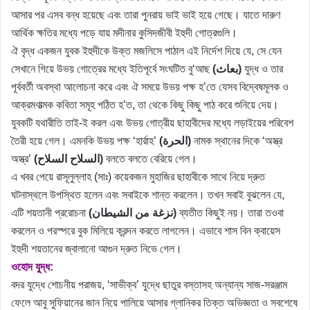
আসার পর এসব বন্ধ হয়েছে এবং তারা পুনরায় ভাই ভাই হয়ে গেছে। যাতে দারুণ
আর্থিক ক্ষতির মধ্যে পড়ে যায় মদীনার কুসিদজীবী ইহুদী গোত্রগুলি।
ঐ বৃদ্ধ একজন যুবক ইহুদীকে উক্ত মজলিসে পাঠাল এই নির্দেশ দিয়ে যে, সে যেন
সেখানে গিয়ে উভয় গোত্রের মধ্যে ইতিপূর্বে সংঘটিত বু‘আছ
(بعاث)
যুদ্ধ ও তার
পূর্ববর্তী অবস্থা আলোচনা করে এবং ঐ সময়ে উভয় পক্ষ হ’তে যেসব বিদ্বেষমূলক ও
আক্রমণাত্মক কবিতা সমূহ পঠিত হ’ত, তা থেকে কিছু কিছু পাঠ করে শুনিয়ে দেয়।
যুবকটি যথারীতি তাই-ই করল এবং উভয় গোত্রীয় ছাহাবীদের মধ্যে লড়াইয়ের পরিবেশ
তৈরী হয়ে গেল। এমনকি উভয় পক্ষ ‘হার্রাহ’
(الحرة)
নামক স্থানের দিকে ‘অস্ত্র
অস্ত্র’
(السلاح السلاح)
বলতে বলতে বেরিয়ে গেল।
এ খবর পেয়ে রাসূলুল্লাহ (সাঃ) কয়েকজন মুহাজির ছাহাবীকে সাথে নিয়ে দ্রুত
ঘটনাস্থলে উপস্থিত হলেন এবং সবাইকে শান্ত করলেন। তখন সবাই বুঝলেন যে,
এটি শয়তানী প্ররোচনা
(نزغة من الشيطان)
ব্যতীত কিছুই নয়। তারা তওবা
করলেন ও পরস্পরে বুক মিলিয়ে ক্রন্দন করতে লাগলেন। এভাবে শাস বিন ক্বায়েস
ইহুদী শয়তানের জ্বালানো আগুন দ্রুত নিভে গেল।
ওহোদ যুদ্ধ:
বদর যুদ্ধে শোচনীয় পরাজয়, ‘সাভীক্ব’ যুদ্ধে ছাতুর বস্তাসহ অন্যান্য সাজ-সরঞ্জাম
ফেলে আবু সুফিয়ানের জান নিয়ে পালিয়ে আসার গ্লানিকর তিক্ত অভিজ্ঞতা ও সবশেষে