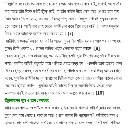
দ্বিখন্ডিত করে ফেলেন এবং তাকে আমার আওতার মধ্যে পেয়ে যাই, তখনই আমি তাঁর
অগোচরে তাঁর দিকে বর্শাটি ছুঁড়ে মারি, যা তাঁর নাভীর নীচে ভেদ করে ওপারে চলে যায়।
তিনি আমার দিকে তেড়ে আসেন। কিন্তু পড়ে যান ও কিছুক্ষণ পরেই মৃত্যুর কোলে
ঢলে পড়েন। আমি তার দেহ থেকে বর্শাটি বের করে নিয়ে চলে যাই’। এরপর মক্কায়
ফিরে গেলে আমাকে আযাদ করে দেওয়া হয়।
[7]
‘সাইয়িদুশ শুহাদা’ হযরত হামযা বিন আব্দুল মুত্ত্বালিব শহীদ হওয়ার আগ পর্যন্ত ওহোদ
যুদ্ধে তিনি একাই ৩০ জনের অধিক শত্রু সেনাকে হত্যা
করেন।[9]
কেবল আবু দুজানা ও হামযা নয়, অন্যান্য বীরকেশরী ছাহাবীগণের অতুলনীয় বীরত্বের
সম্মুখে কাফির বাহিনী কচুকাটা হয়ে পালিয়ে যেতে বাধ্য হয়। এমনকি তারা তাদের সেনা
শিবির ছেড়ে সবকিছু ফেলে ঊর্ধ্বশ্বাসে দৌড়ে পালাতে থাকে। বারা ইবনু আযেব (রাঃ)
বলেন, মুশরিক বাহিনীর মধ্যে পালানোর হিড়িক পড়ে গেল। তাদের নারীরা পায়ের গোছা
বের করে ছুটতে লাগল। মুসলিম বাহিনী তাদের পিছনে তরবারি নিয়ে ধাওয়া করল।
অতঃপর সবাই তাদের পরিত্যক্ত মালামাল জমা করতে শুরু করল।
[10]
তীরন্দাযদের ভুল ও তার খেসারত:
কাফিরদের পলায়ন ও গণীমত জমা করার হিড়িক দেখে গিরিপথ রক্ষী তীরন্দায দল ভাবল,
যুদ্ধ শেষ হয়ে গেছে। অতএব আর এখানে থাকার কি প্রয়োজন? গণীমতের মাল ও
দুনিয়ার লোভরূপী শয়তান সাময়িকভাবে তাদের মাথায় চেপে বসল। ‘গণীমত’ ‘গণীমত’