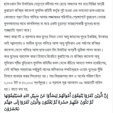
ছাফওয়ান বিন উমাইয়ার নেতৃত্বে মদীনার পথ ছেড়ে নাজদের পথ ধরে সিরিয়া যাত্রী
কুরায়েশ বাণিজ্য কাফেলা মুসলিম বাহিনী কর্তৃক লুট হওয়া এবং দলনেতা ছাফওয়ানের
কোনমতে প্রাণ নিয়ে পালিয়ে আসার লজ্জাষ্কর পরিণতির প্রেক্ষাপটে কুরায়েশ নেতারা
মুসলমানদের সাথে কালবিলম্ব না করে একটা চূড়ান্ত ফায়ছালাকারী যুদ্ধের জন্য
প্রস্ত্ততি গ্রহণ করে।
সঙ্গত কারণেই এ ব্যাপারে বদর যুদ্ধে নিহত নেতা আবু জাহলের পুত্র ইকরিমা, উৎবাহর
ভাই আব্দল্লাহ ও সাভীক যুদ্ধে পালিয়ে আসা আবু সুফিয়ান এবং সর্বশেষ বাণিজ্য
কাফেলা ফেলে পালিয়ে আসা ছাফওয়ান বিন উমাইয়া অগ্রণী ভূমিকা পালন করেন।
বদর যুদ্ধের প্রত্যক্ষ কারণ হিসাবে বিবেচিত কুরাইশের যে বাণিজ্য কাফেলা আবু
সুফিয়ান স্বীয় বুদ্ধিবলে মুসলিম বাহিনীর কবল থেকে বাঁচিয়ে আনতে সক্ষম হয়েছিলের,
সেই বাণিজ্য সম্ভারের সবটুকুই মালের মালিকদের সম্মতিক্রমে ওহোদ যুদ্ধের পুঁজি
হিসাবে ব্যবহার করার সিদ্ধান্ত হয়। যার বিক্রয়লব্ধ মাল ও অর্থের পরিমাণ ছিল
১,০০০ উট ও ৫০,০০০ স্বর্ণমুদ্রা। এ প্রসঙ্গে সূরা আনফাল ৩৬ আয়াতটি নাযিল
হয়। যাতে বলা হয়,
إِنَّ الَّذِيْنَ كَفَرُوْا يُنْفِقُوْنَ أَمْوَالَهُمْ لِيَصُدُّوْا عَنْ سَبِيْلِ اللهِ فَسَيُنْفِقُوْنَهَا
ثُمَّ تَكُوْنُ عَلَيْهِمْ حَسْرَةً ثُمَّ يُغْلَبُوْنَ وَالَّذِيْنَ كَفَرُوْا إِلَى جَهَنَّمَ
يُحْشَرُوْنَ-