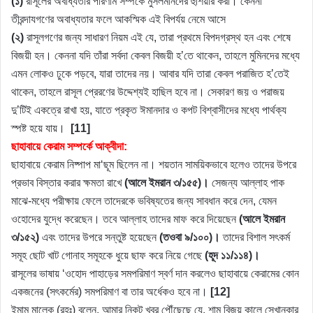
(১)
রাসূলের অবাধ্যতার পরিণাম সম্পর্কে মুসলমানদের হুঁশিয়ার করা। কেননা
তীরন্দাযগণের অবাধ্যতার ফলে আকস্মিক এই বিপর্যয় নেমে আসে
(২)
রাসূলগণের জন্য সাধারণ নিয়ম এই যে, তারা প্রথমে বিপদগ্রস্থ হন এবং শেষে
বিজয়ী হন। কেননা যদি তাঁরা সর্বদা কেবল বিজয়ী হ’তে থাকেন, তাহলে মুমিনদের মধ্যে
এমন লোকও ঢুকে পড়বে, যারা তাদের নয়। আবার যদি তারা কেবল পরাজিত হ’তেই
থাকেন, তাহলে রাসূল প্রেরণের উদ্দেশ্যই হাছিল হবে না। সেকারণ জয় ও পরাজয়
দু’টিই একত্রে রাখা হয়, যাতে প্রকৃত ঈমানদার ও কপট বিশ্বাসীদের মধ্যে পার্থক্য
স্পষ্ট হয়ে যায়।
[11]
ছাহাবায়ে কেরাম সম্পর্কে আক্বীদা:
ছাহাবায়ে কেরাম নিষ্পাপ মা‘ছূম ছিলেন না। শয়তান সাময়িকভাবে হলেও তাদের উপরে
প্রভাব বিস্তার করার ক্ষমতা রাখে
(আলে ইমরান ৩/১৫৫)।
সেজন্য আল্লাহ পাক
মাঝে-মধ্যে পরীক্ষায় ফেলে তাদেরকে ভবিষ্যতের জন্য সাবধান করে দেন, যেমন
ওহোদের যুদ্ধে করেছেন। তবে আল্লাহ তাদের মাফ করে দিয়েছেন
(আলে ইমরান
৩/১৫২)
এবং তাদের উপরে সন্তুষ্ট হয়েছেন
(তওবা ৯/১০০)।
তাদের বিশাল সৎকর্ম
সমূহ ছোট খাট গোনাহ সমূহকে ধুয়ে ছাফ করে নিয়ে গেছে
(হূদ ১১/১১৪)।
রাসূলের ভাষায় ‘ওহোদ পাহাড়ের সমপরিমাণ স্বর্ণ দান করলেও ছাহাবায়ে কেরামের কোন
একজনের (সৎকর্মের) সমপরিমাণ বা তার অর্ধেকও হবে না।
[12]
ইমাম মালেক (রহঃ) বলেন, আমার নিকট খবর পৌঁছেছে যে, শাম বিজয় কালে সেখানকার