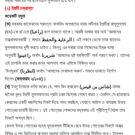
মক্কা বিজয়ের পর ছাফওয়ান মুসলমান হয়ে যান।
(২) ইহুদী চক্রান্ত:
কয়েকটি নমুনা
(ক)
মক্কার কাফেরদের প্রদত্ত নানাবিধ অপবাদের ন্যায় মদীনার ইহুদীরা রাসূলুল্লাহ
(ছাঃ)-কে রা‘এনা
(راعنا)
বলে ডাকতে থাকে। আরবী ভাষায় যার অর্থ ‘আমাদের
তত্ত্বাবধানকারী’। মাদ্দাহ
الرعاية والحفظ।
এই লকবে ডেকে তারা বাহ্যতঃ
মুসলমানদের খুশী করতে চাইত। কিন্তু এর দ্বারা তারা নিজেদের হিব্রু ভাষা
অনুযায়ী
راعينوا
অর্থাৎ
شريرنا
‘আমাদের দুষ্ট ব্যক্তিটি’ অর্থ গ্রহণ করত। তাদের
এই চালাকি বন্ধ করার জন্য আল্লাহ পাক এটাকে নিষিদ্ধ করে
‘উনযুরনা’
(انظرنا)
অর্থাৎ ‘আমাদের দেখাশুনা করুন’- লকবে ডাকতে নির্দেশ
দিলেন
(বাক্বারাহ ২/১০৪)।
(খ)
ইবনু ইসহাক বর্ণনা করেন যে, শাস বিন ক্বায়েস
(شاس بن قيس)
নামক
জনৈক বৃদ্ধ ইহুদী মুসলমানদের প্রতি চরম বিদ্বেষ পোষণ করত। একদিন সে ছাহাবায়ে
কেরামের একটি মজলিসের নিকট দিয়ে গমন করছিল, যেখানে আউস ও খাযরাজ উভয়
গোত্রের ছাহাবী ছিলেন। দুই গোত্রের লোকদের মধ্যকার এই প্রীতিপূর্ণ বৈঠক তার
নিকটে অসহ্য ছিল।
কেননা উভয় গোত্রের মধ্যে যুদ্ধাবস্থা টিকিয়ে রেখে উভয় গোত্রের নিকটে অস্ত্র
বিক্রি ও সূদ ভিত্তিক ঋণদান ব্যবসা চালিয়ে আসছিল তারা দীর্ঘদিন ধরে। ইসলাম