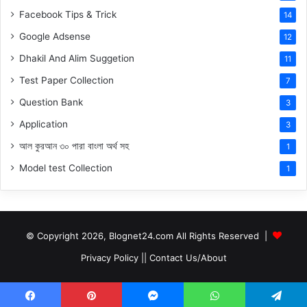
Facebook Tips & Trick
14
Google Adsense
12
Dhakil And Alim Suggetion
11
Test Paper Collection
7
Question Bank
3
Application
3
আল কুরআন ৩০ পারা বাংলা অর্থ সহ
1
Model test Collection
1
© Copyright 2026, Blognet24.com All Rights Reserved |
Privacy Policy
||
Contact Us/About