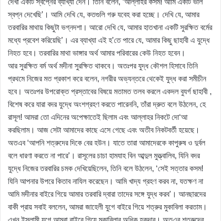
দেখা একটি স্বপ্নের ব্যাখ্যা দেন। তিনি বলেন, ‘আল্লাহর কসম! আমি একটি ভাল
স্বপ্ন দেখেছি’। আমি দেখি যে, কতগুলি গরু যবেহ করা হচ্ছে। দেখি যে, আমার
তরবারির মাথায় কিছুটা ভগ্নদশা। আরো দেখি যে, আমার হাতখানা একটি সুরক্ষিত বর্মের
মধ্যে প্রবেশ করিয়েছি’। এর ব্যাখ্যা এই হ’তে পারে যে, আমার কিছু ছাহাবী এ যুদ্ধে
নিহত হবে। তরবারির মাথা ভাঙ্গার অর্থ আমার পরিবারের কেউ নিহত হবেন।
আর সুরক্ষিত বর্ম অর্থ মদীনা সুরক্ষিত থাকবে। অতঃপর যুদ্ধ কৌশল হিসাবে তিনি
প্রথমে নিজের মত প্রকাশ করে বলেন, নগরীর অভ্যন্তরে থেকেই যুদ্ধ করা সমীচীন
হবে। অতঃপর উপরোক্ত প্রস্তাবের বিষয়ে মতামত তলব করলে একদল বুযর্গ ছাহাবী ,
বিশেষ করে যারা বদর যুদ্ধে অংশগ্রহণ করতে পারেননি, তাঁরা দ্রুত বলে উঠলেন, হে
রাসূল! আমরা তো এদিনের অপেক্ষাতেই ছিলাম এবং আল্লাহর নিকটে দো‘আ
করছিলাম। আজ সেটা আমাদের কাছে এসে গেছে এবং অতীব নিকটবর্তী হয়েছে।
অতএব ‘আপনি শত্রুদের দিকে বের হউন। যাতে তারা আমাদেরকে কাপুরুষ ও দুর্বল
বলে ধারণা করতে না পারে’। রাসূলের চাচা হামযাহ বিন আব্দুল মুত্ত্বালিব, যিনি বদর
যুদ্ধে নিজের তরবারির চমক দেখিয়েছিলেন, তিনি বলে উঠলেন, ‘সেই সত্তার কসম!
যিনি আপনার উপরে কিতাব নাযিল করেছেন। আমি খাদ্য গ্রহণ করব না, যতক্ষণ না
আমি মদীনার বাইরে গিয়ে আমার তরবারি দ্বারা তাদের সঙ্গে যুদ্ধ করব’। আনছারদের
বাকী প্রায় সবাই বললেন, আমরা জাহেলী যুগে বাইরে গিয়ে শত্রুর মুকাবিলা করতাম।
এখন ইসলামী যুগে আমরা বাইরে গিয়ে মুকাবিলার অধিক হকদার। অতএব শত্রুদের