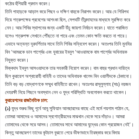
কঠোর হুঁশিয়ারী প্রদান করেন।
তিনি পাহাড়কে আড়াল করে পিছন ও দক্ষিণ বাহুকে নিরাপদ করেন। আর যে গিরিপথ
দিয়ে শত্রুপক্ষের প্রবেশের আশংকা ছিল, সেপথটি তীরন্দাযদের মাধ্যমে সুরক্ষিত করে
নেন। আর শিবির স্থাপনের জন্য একটি উঁচু জায়গা নির্বাচন করেন। যাতে পরাজিত
হলেও শত্রুপক্ষ সেখানে পৌঁছতে না পারে এবং তেমন কোন ক্ষতি করতে না পারে।
এভাবে অত্যন্ত দূরদর্শিতার সাথে তিনি শিবির সন্নিবেশ করেন। অতঃপর তিনি মুনযির
বিন ‘আমরকে ডান পার্শ্বের এবং যুবায়ের ইবনুল ‘আওয়ামকে বাম পার্শ্বের অধিনায়ক
নিযুক্ত করেন।
মিক্বদাদ ইবনুল আসওয়াদকে তার সহকারী নিয়োগ করেন। বাম বাহুর প্রধান দায়িত্ব
ছিল কুরায়েশ অশ্বারোহী বাহিনী ও তাদের অধিনায়ক খালেদ বিন ওয়ালীদকে ঠেকানো।
তিনি বড় বড় যোদ্ধাগণকে সম্মুখ বাহিনীতে রাখেন। অতঃপর রাসূলুল্লাহ (সাঃ) নয়জন
দেহরক্ষী নিয়ে পিছনে অবস্থান নেন ও যুদ্ধ পরিস্থিতি অবলোকন করতে থাকেন।
কুরায়েশদের রাজনৈতিক চাল:
(১)
যুদ্ধ শুরুর কিছু পূর্বে আবু সুফিয়ান আনছারদের কাছে এই মর্মে পয়গাম পাঠান যে,
তোমরা আমাদের ও আমাদের স্বগোত্রীয়দের মাঝখান থেকে সরে দাঁড়াও। আমরা
তোমাদের থেকে সরে আসব। তোমাদের সাথে আমাদের যুদ্ধের কোন প্রয়োজন নেই’।
কিন্তু আনছারগণ তাদের কূটচাল বুঝতে পেরে ভীষণভাবে তিরষ্কার করে বিদায়