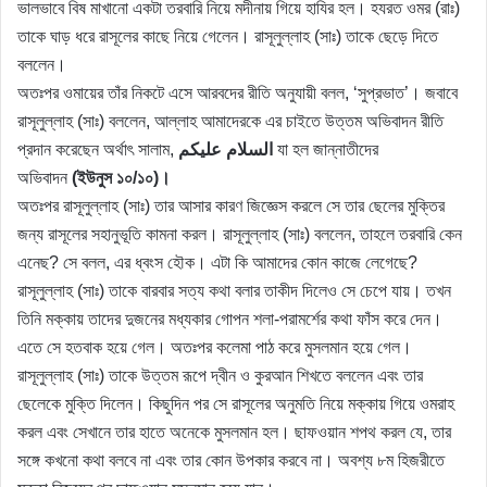
ভালভাবে বিষ মাখানো একটা তরবারি নিয়ে মদীনায় গিয়ে হাযির হল। হযরত ওমর (রাঃ)
তাকে ঘাড় ধরে রাসূলের কাছে নিয়ে গেলেন। রাসূলুল্লাহ (সাঃ) তাকে ছেড়ে দিতে
বললেন।
অতঃপর ওমায়ের তাঁর নিকটে এসে আরবদের রীতি অনুযায়ী বলল, ‘সুপ্রভাত’। জবাবে
রাসূলুল্লাহ (সাঃ) বললেন, আল্লাহ আমাদেরকে এর চাইতে উত্তম অভিবাদন রীতি
প্রদান করেছেন অর্থাৎ সালাম,
السلام عليكم
যা হল জান্নাতীদের
অভিবাদন
(ইউনুস ১০/১০)।
অতঃপর রাসূলুল্লাহ (সাঃ) তার আসার কারণ জিজ্ঞেস করলে সে তার ছেলের মুক্তির
জন্য রাসূলের সহানুভূতি কামনা করল। রাসূলুল্লাহ (সাঃ) বললেন, তাহলে তরবারি কেন
এনেছ? সে বলল, এর ধ্বংস হৌক। এটা কি আমাদের কোন কাজে লেগেছে?
রাসূলুল্লাহ (সাঃ) তাকে বারবার সত্য কথা বলার তাকীদ দিলেও সে চেপে যায়। তখন
তিনি মক্কায় তাদের দুজনের মধ্যকার গোপন শলা-পরামর্শের কথা ফাঁস করে দেন।
এতে সে হতবাক হয়ে গেল। অতঃপর কলেমা পাঠ করে মুসলমান হয়ে গেল।
রাসূলুল্লাহ (সাঃ) তাকে উত্তম রূপে দ্বীন ও কুরআন শিখতে বললেন এবং তার
ছেলেকে মুক্তি দিলেন। কিছুদিন পর সে রাসূলের অনুমতি নিয়ে মক্কায় গিয়ে ওমরাহ
করল এবং সেখানে তার হাতে অনেকে মুসলমান হল। ছাফওয়ান শপথ করল যে, তার
সঙ্গে কখনো কথা বলবে না এবং তার কোন উপকার করবে না। অবশ্য ৮ম হিজরীতে