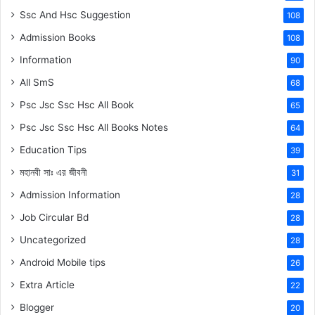
Ssc And Hsc Suggestion
108
Admission Books
108
Information
90
All SmS
68
Psc Jsc Ssc Hsc All Book
65
Psc Jsc Ssc Hsc All Books Notes
64
Education Tips
39
মহানবী
সাঃ
এর জীবনী
31
Admission Information
28
Job Circular Bd
28
Uncategorized
28
Android Mobile tips
26
Extra Article
22
Blogger
20