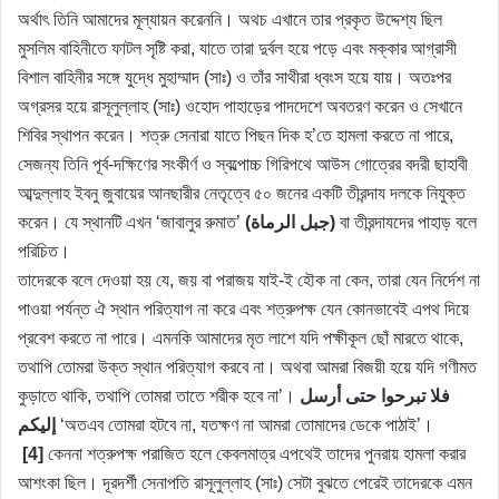
অর্থাৎ তিনি আমাদের মূল্যায়ন করেননি। অথচ এখানে তার প্রকৃত উদ্দেশ্য ছিল
মুসলিম বাহিনীতে ফাটল সৃষ্টি করা, যাতে তারা দুর্বল হয়ে পড়ে এবং মক্কার আগ্রাসী
বিশাল বাহিনীর সঙ্গে যুদ্ধে মুহাম্মাদ (সাঃ) ও তাঁর সাথীরা ধ্বংস হয়ে যায়। অতঃপর
অগ্রসর হয়ে রাসূলুল্লাহ (সাঃ) ওহোদ পাহাড়ের পাদদেশে অবতরণ করেন ও সেখানে
শিবির স্থাপন করেন। শত্রু সেনারা যাতে পিছন দিক হ’তে হামলা করতে না পারে,
সেজন্য তিনি পূর্ব-দক্ষিণের সংকীর্ণ ও স্বল্পোচ্চ গিরিপথে আউস গোত্রের বদরী ছাহাবী
আব্দুল্লাহ ইবনু জুবায়ের আনছারীর নেতৃত্বে ৫০ জনের একটি তীরন্দায দলকে নিযুক্ত
করেন। যে স্থানটি এখন ‘জাবালুর রুমাত’
(جبل الرماة)
বা তীরন্দাযদের পাহাড় বলে
পরিচিত।
তাদেরকে বলে দেওয়া হয় যে, জয় বা পরাজয় যাই-ই হৌক না কেন, তারা যেন নির্দেশ না
পাওয়া পর্যন্ত ঐ স্থান পরিত্যাগ না করে এবং শত্রুপক্ষ যেন কোনভাবেই এপথ দিয়ে
প্রবেশ করতে না পারে। এমনকি আমাদের মৃত লাশে যদি পক্ষীকূল ছোঁ মারতে থাকে,
তথাপি তোমরা উক্ত স্থান পরিত্যাগ করবে না। অথবা আমরা বিজয়ী হয়ে যদি গণীমত
কুড়াতে থাকি, তথাপি তোমরা তাতে শরীক হবে না’।
فلا تبرحوا حتى أرسل
إليكم
‘অতএব তোমরা হটবে না, যতক্ষণ না আমরা তোমাদের ডেকে পাঠাই’।
[4]
কেননা শত্রুপক্ষ পরাজিত হলে কেবলমাত্র এপথেই তাদের পুনরায় হামলা করার
আশংকা ছিল। দূরদর্শী সেনাপতি রাসূলুল্লাহ (সাঃ) সেটা বুঝতে পেরেই তাদেরকে এমন