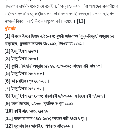
নাছারাগণ ছাহাবীগণকে দেখে বলেছিল, ‘আল্লাহর কসম! এঁরা আমাদের হাওয়ারীদের
চাইতে উত্তম’ ইবনু কাছীর বলেন, তারা সত্য কথাই বলেছিল। কেননা ছাহাবীগণ
সম্পর্কে বিগত এলাহী কিতাব সমূহেও বর্ণনা রয়েছে।
[13]
ফুটনোট:
[1] সীরাতে ইবনে হিশাম ২/৫১-৫৭; বুখারী হা/৪০৩৭ ‘যুদ্ধ-বিগ্রহ’ অধ্যায় ১৫
অনুচ্ছেদ; মুসনাদে আহমাদ হা/২৩৯১; ইরওয়া হা/১১৯১।
[2] ইবনু হিশাম ২/৬৩।
[3] ইবনু হিশাম ২/৬৬।
[4] বুখারী, ‘জিহাদ’ অধ্যায় ১/৪২৬, হা/৩০৩৯; ফাৎহুল বারী ৭/৪০৩।
[5] ইবনু হিশাম ২/৬৭-৬৮।
[6] আর-রাহীক্ব পৃঃ ২৬০-৬১।
[7] ইবনু হিশাম ২/৭১-৭২।
[8] ইবনু হিশাম ২/৭২-৭৩; বায়হাক্বী ৯/৯৭-৯৮; ফাৎহুল বারী ৭/৪২৭।
[9] আল-ইছাবাহ, ২/২৮৬, ক্রমিক সংখ্যা ১১০২।
[10] বুখারী হা/৪০৪৩, ২/৫৭৯।
[11] যাদুল মা‘আদ ২/৯৯-১০৮; ফাৎহুল বারী ৭/৩৪৭ পৃঃ।
[12] মুত্তাফাক্ব আলাইহ, মিশকাত হা/৫৯৯৮।