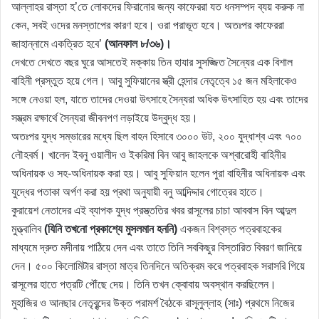
আল্লাহর রাস্তা হ’তে লোকদের ফিরানোর জন্য কাফেররা যত ধনসম্পদ ব্যয় করুক না
কেন, সবই ওদের মনস্তাপের কারণ হবে। ওরা পরাভূত হবে। অতঃপর কাফেররা
জাহান্নামে একত্রিত হবে’
(আনফাল ৮/৩৬)।
দেখতে দেখতে বছর ঘুরে আসতেই মক্কায় তিন হাযার সুসজ্জিত সৈন্যের এক বিশাল
বাহিনী প্রস্তুত হয়ে গেল। আবু সুফিয়ানের স্ত্রী হেন্দার নেতৃত্বে ১৫ জন মহিলাকেও
সঙ্গে নেওয়া হল, যাতে তাদের দেওয়া উৎসাহে সৈন্যরা অধিক উৎসাহিত হয় এবং তাদের
সম্ভ্রম রক্ষার্থে সৈন্যরা জীবনপণ লড়াইয়ে উদ্বুদ্ধ হয়।
অতঃপর যুদ্ধ সম্ভারের মধ্যে ছিল বাহন হিসাবে ৩০০০ উট, ২০০ যুদ্ধাশ্ব এবং ৭০০
লৌহবর্ম। খালেদ ইবনু ওয়ালীদ ও ইকরিমা বিন আবু জাহলকে অশ্বারোহী বাহিনীর
অধিনায়ক ও সহ-অধিনায়ক করা হয়। আবু সুফিয়ান হলেন পুরা বাহিনীর অধিনায়ক এবং
যুদ্ধের পতাকা অর্পণ করা হয় প্রথা অনুযায়ী বনু আব্দিদ্দার গোত্রের হাতে।
কুরায়েশ নেতাদের এই ব্যাপক যুদ্ধ প্রস্ত্ততির খবর রাসূলের চাচা আববাস বিন আব্দুল
মুত্ত্বালিব
(যিনি তখনো প্রকাশ্যে মুসলমান হননি)
একজন বিশ্বস্ত পত্রবাহকের
মাধ্যমে দ্রুত মদীনায় পাঠিয়ে দেন এবং তাতে তিনি সবকিছুর বিস্তারিত বিবরণ জানিয়ে
দেন। ৫০০ কিলোমিটার রাস্তা মাত্র তিনদিনে অতিক্রম করে পত্রবাহক সরাসরি গিয়ে
রাসূলের হাতে পত্রটি পৌঁছে দেয়। তিনি তখন ক্বোবায় অবস্থান করছিলেন।
মুহাজির ও আনছার নেতৃবৃন্দের উক্ত পরামর্শ বৈঠকে রাসূলুল্লাহ (সাঃ) প্রথমে নিজের