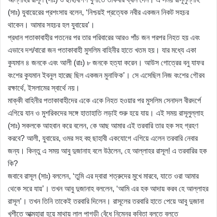
(সাঃ) যুবায়েরের প্রশংসায় বলেন, ‘নিশ্চয়ই প্রত্যেক নবীর একজন নিকট সহচর
থাকেন। আমার সহচর হল যুবায়ের’।
প্রধান পতাকাবাহীর পতনের পর তার পরিবারের আরও পাঁচ জন পরপর নিহত হয় এবং
এভাবে দশ/বারো জন পতাকাবাহী মুসলিম বাহিনীর হাতে খতম হয়। যার মধ্যে একা
কুযমান ৪ জনকে এবং আলী (রাঃ) ৮ জনকে হত্যা করেন। আউস গোত্রের বনু যাফর
বংশের কুযমান ইবনুল হারেছ ছিল একজন মুনাফিক’। সে এসেছিল নিজ বংশের গৌরব
রক্ষার্থে, ইসলামের স্বার্থে নয়।
মাক্কী বাহিনীর পতাকাবাহীদের একে একে নিহত হওয়ার পর মুসলিম সেনাদল বীরদর্পে
এগিয়ে যান ও মুশরিকদের সঙ্গে হাতাহাতি লড়াই শুরু হয়ে যায়। এই সময় রাসূলুল্লাহ
(সাঃ) সকলকে আহবান করে বলেন, কে আছ আমার এই তরবারি তার হক সহ গ্রহণ
করবে? আলী, যুবায়ের, ওমর সহ বহু ছাহাবী একযোগে এগিয়ে এলেন তরবারি নেবার
জন্য। কিন্তু এ সময় আবু দুজানাহ বলে উঠলেন, হে আল্লাহর রাসূল! এ তরবারির হক
কি?
জবাবে রাসূল (সাঃ) বললেন, ‘তুমি এর দ্বারা শত্রুদের মুখে মারবে, যাতে ওরা আমার
থেকে সরে যায়’। তখন আবু দুজানাহ বললেন, ‘আমি এর হক আদায় করব হে আল্লাহর
রাসূল’। তখন তিনি তাকেই তরবারি দিলেন। রাসূলের তরবারি হাতে পেয়ে আবু দুজানা
খুশীতে আত্মহারা হয়ে মাথায় লাল পাগড়ী বেঁধে নিম্নের কবিতা বলতে বলতে