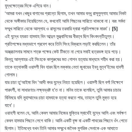
যুদ্ধক্ষেত্রের দিকে এগিয়ে যান।
‘আমরা যখন খেজুর বাগানের প্রান্তে ছিলাম, তখন আমার বন্ধু রাসূলুল্লাহ আমার নিকট
থেকে অঙ্গীকার নিয়েছিলেন যে, কখনোই আমি পিছনের সারিতে থাকবো না। বরং সর্বদা
সম্মুখ সারিতে থেকে আল্লাহ ও রাসূলের তরবারি দ্বারা প্রতিপক্ষকে মারব’।
[5]
এই যুদ্ধে হযরত হামযাহ বিন আব্দুল মুত্ত্বালিবের বীরত্ব ছিল কিংবদন্তীতুল্য।
প্রতিপক্ষের মধ্যভাগে প্রবেশ করে তিনি সিংহ বিক্রমে লড়াই করছিলেন। তাঁর
অস্ত্রচালনার সামনে শত্রু পক্ষের কেউ টিকতে না পেরে সবাই ছত্রভঙ্গ হয়ে পড়ে।
কিন্তু আল্লাহর এই সিংহকে কাপুরুষের মত গোপন হত্যার মাধ্যমে শহীদ করা হয়।
তাকে হত্যাকারী ওয়াহ্শী বিন হারব ছিল মক্কার নেতা জুবায়ের ইবনু মুত্ব‘ইমের হাবশী
গোলাম।
যার চাচা তু‘আইমা বিন ‘আদী বদর যুদ্ধে নিহত হয়েছিল। ওয়াহ্শী ছিল বর্শা নিক্ষেপে
পারদর্শী, যা সাধারণতঃ লক্ষ্যভ্রষ্ট হ’ত না। মনিব তাকে বলেছিল, তুমি আমার চাচার
বিনিময়ে যদি মুহাম্মাদের চাচা হামযাকে হত্যা করতে পার, তাহলে তুমি মুক্ত হয়ে
যাবে’।
ওয়াহশী বলেন যে, আমি কেবল আমার নিজের মুক্তির স্বার্থেই যুদ্ধে আসি এবং সর্বক্ষণ
কেবল হামযার পিছনে লেগে থাকি। আমি একটি বৃক্ষ বা একটি পাথরের পিছনে ওঁৎ পেতে
ছিলাম। ইতিমধ্যে যখন তিনি আমার সম্মুখে জনৈক মুশরিক সেনাকে এক আঘাতে