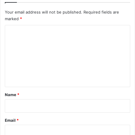
Your email address will not be published.
Required fields are
marked
*
C
o
m
m
e
n
t
*
Name
*
Email
*