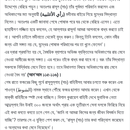
উদ্দেশ্যে বেরিয়ে পড়ুন। অতঃপর রাসূল (সাঃ) তাঁর পূর্বমত পরিবর্তন করলেন এবং
অধিকাংশের মত অনুযায়ী
(رأي الأغلبية)
মদীনার বাইরে গিয়ে যুদ্ধের সিদ্ধান্ত
নিলেন। অতঃপর একটি জানাযা শেষে পোষাক পরে ঘর থেকে বেরিয়ে এলেন। এতে
ছাহাবীগণ লজ্জিত হয়ে বললেন, হে আল্লাহর রাসূল! আমরা আপনাকে বাধ্য করতে চাই
না। আপনি চাইলে মদীনাতে থেকেই যুদ্ধ করুন। কিন্তু তিনি বললেন, কোন নবীর
জন্য এটা সঙ্গত নয় যে, যুদ্ধের পোষাক পরিধানের পর তা খুলে ফেলেন’।
এর দ্বারা প্রমাণিত হয় যে, বৈষয়িক ব্যাপারে অভিজ্ঞ ব্যক্তিদের অধিকাংশের রায় মেনে
নেওয়া আমীরের জন্য সঙ্গত। এর পরেও তাঁকে বাধ্য করা যাবে না। বরং তাঁর সিদ্ধান্ত
সকলকে নির্দ্বিধায় মেনে নিতে হবে। তবে বিধানগত বিষয়ে অধিকাংশের রায় মেনে
নেওয়া বৈধ নয়’
(আন‘আম ১১৫-১১৬)।
শেষ রাতে ফজরের কিছু পূর্বে রাসূলুল্লাহ (সাঃ) বাহিনীসহ আবার চলতে শুরু করেন এবং
শাওত্ব (الشوط) নামক স্থানে পৌঁছে ফজর ছালাত আদায় করেন। এখান থেকে
মাক্কী বাহিনীকে স্পষ্ট দেখা যাচ্ছিল। বিশাল কুরায়েশ বাহিনী দেখে মুনাফিক নেতা
আব্দুল্লাহ বিন উবাই ৩০০ জনকে অর্থাৎ প্রায় এক তৃতীয়াংশ সেনা দলকে ফিরিয়ে নিয়ে
এই কথা বলতে বলতে চলে গেল যে, ‘জানি না আমরা কিসের জন্য জীবন বিসর্জন দিতে
যাচ্ছি’? তারপর সে এ যুক্তি পেশ করল যে, ‘রাসূল (সাঃ) তার কথা পরিত্যাগ করেছেন
ও অন্যদের কথা মেনে নিয়েছেন’।