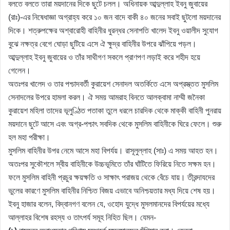
বলতে বলতে তারা ময়দানের দিকে ছুটে চলল। অধিনায়ক আব্দুল্লাহ ইবনু জুবায়ের
(রাঃ)-এর নিষেধাজ্ঞা অগ্রাহ্য করে ১০ জন বাদে বাকী ৪০ জনের সবাই ছুটলো ময়দানের
দিকে। শত্রুপক্ষের অশ্বারোহী বাহিনীর ধুরন্ধর সেনাপতি খালেদ ইবনু ওয়ালীদ সুযোগ
বুঝে নক্ষত্র বেগে ঘোড়া ছুটিয়ে এসে ঐ ক্ষুদ্র বাহিনীর উপরে ঝাঁপিয়ে পড়ল।
আব্দুল্লাহ ইবনু জুবায়ের ও তাঁর সাথীগণ সকলে প্রাণপণ লড়াই করে শহীদ হয়ে
গেলেন।
অতঃপর খালেদ ও তার পশ্চাদবর্তী কুরায়েশ সেনাদল অতর্কিতে এসে অপ্রস্ত্তত মুসলিম
সেনাদলের উপরে হামলা করল। ঐ সময় আমরাহ বিনতে আলক্বামা নাম্মী জনৈকা
কুরায়েশ মহিলা তাদের ভূলুণ্ঠিত পতাকা তুলে ধরলে চারদিক থেকে মাক্কী বাহিনী পুনরায়
ময়দানে ছুটে আসে এবং অগ্র-পশ্চাৎ সবদিক থেকে মুসলিম বাহিনীকে ঘিরে ফেলে। শুরু
হল মহা পরীক্ষা।
মুসলিম বাহিনীর উপর নেমে আসে মহা বিপর্যয়। রাসূলুল্লাহ (সাঃ) এ সময় আহত হন।
অতঃপর সুকৌশলে স্বীয় বাহিনীকে উচ্চভূমিতে তাঁর ঘাঁটিতে ফিরিয়ে নিতে সক্ষম হন।
ফলে মুসলিম বাহিনী প্রচুর ক্ষয়ক্ষতি ও সাক্ষাৎ পরাজয় থেকে বেঁচে যায়। তীরন্দাযদের
ভুলের কারণে মুসলিম বাহিনীর নিশ্চিত বিজয় এভাবে অনিশ্চয়তার মধ্য দিয়ে শেষ হয়।
ইবনু হাজার বলেন, বিদ্বানগণ বলেন যে, ওহোদ যুদ্ধে মুসলমানদের বিপর্যয়ের মধ্যে
আল্লাহর বিশেষ রহস্য ও তাৎপর্য সমূহ নিহিত ছিল। যেমন-