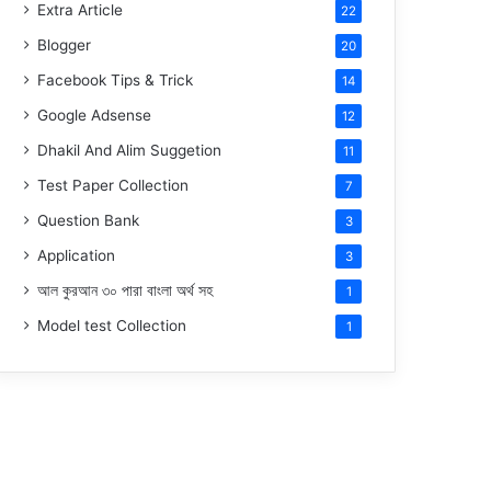
Extra Article
22
Blogger
20
Facebook Tips & Trick
14
Google Adsense
12
Dhakil And Alim Suggetion
11
Test Paper Collection
7
Question Bank
3
Application
3
আল কুরআন ৩০ পারা বাংলা অর্থ সহ
1
Model test Collection
1