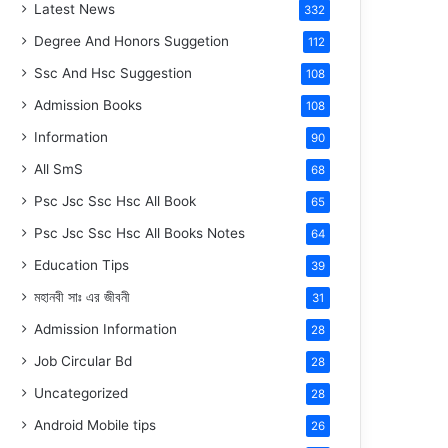
Latest News
332
Degree And Honors Suggetion
112
Ssc And Hsc Suggestion
108
Admission Books
108
Information
90
All SmS
68
Psc Jsc Ssc Hsc All Book
65
Psc Jsc Ssc Hsc All Books Notes
64
Education Tips
39
মহানবী
সাঃ
এর জীবনী
31
Admission Information
28
Job Circular Bd
28
Uncategorized
28
Android Mobile tips
26