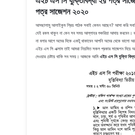
এইচ এস সি যুক্তিবিদ্যা ২য় পত্র সাজে
পত্র সাজেশন ২০২০
আসছালামু আলাইকুম প্রিয় পাঠক সবাই কেমন আছেন? আসা করি স
যেই রকম থাকুন না কেন সব সময় আল্লাহর শুকরিয়া আদায় করবেন। 
না বলার আগে অদের দিকে একটু থাকাবেন আপনি অদের থেকে ভালো আ
এইচ এস সি এক্সাম তাই আমরা নিয়মিত সকল প্রকার সাজেশন দিয়ে
দেওয়ার চেষ্টায় থাকি সব সময়। আজকে আমি
এইচ এস সি যুক্তি বিদ্