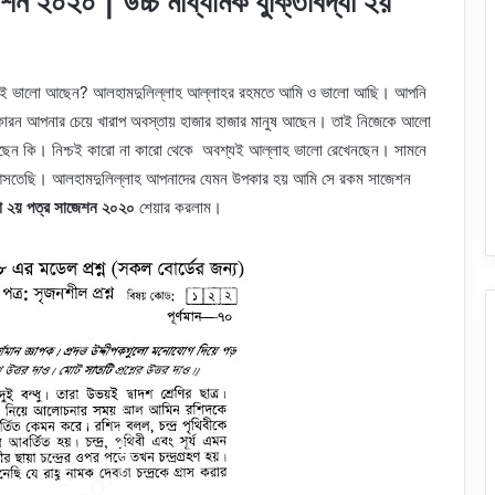
শন ২০২০ | উচ্চ মাধ্যমিক যুক্তিবিদ্যা ২য়
বাই ভালো আছেন? আলহামদুলিল্লাহ আল্লাহর রহমতে আমি ও ভালো আছি। আপনি
কারন আপনার চেয়ে খারাপ অবস্তায় হাজার হাজার মানুষ আছেন। তাই নিজেকে আলো
ছেন কি। নিশ্চই কারো না কারো থেকে অবশ্যই আল্লাহ ভালো রেখেনছেন। সামনে
 আসতেছি। আলহামদুলিল্লাহ আপনাদের যেমন উপকার হয় আমি সে রকম সাজেশন
যা ২য় পত্র সাজেশন ২০২০
শেয়ার করলাম।