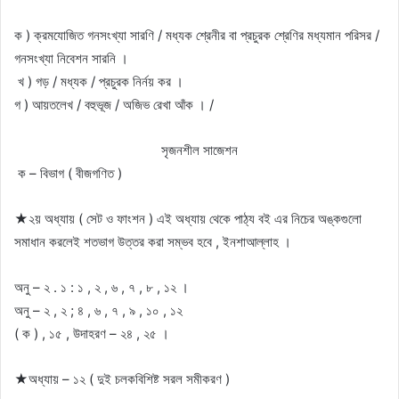
ক ) ক্রমযােজিত গনসংখ্যা সারণি / মধ্যক শ্রেনীর বা প্রচুরক শ্রেণির মধ্যমান পরিসর /
গনসংখ্যা নিবেশন সারনি ।
খ ) গড় / মধ্যক / প্রচুরক নির্নয় কর ।
গ ) আয়তলেখ / বহুভূজ / অজিভ রেখা আঁক । /
সৃজনশীল সাজেশন
ক – বিভাগ ( বীজগণিত )
★২য় অধ্যায় ( সেট ও ফাংশন ) এই অধ্যায় থেকে পাঠ্য বই এর নিচের অঙ্কগুলাে
সমাধান করলেই শতভাগ উত্তর করা সম্ভব হবে , ইনশাআল্লাহ ।
অনু – ২ . ১ : ১ , ২ , ৬ , ৭ , ৮ , ১২ ।
অনু – ২ , ২ ; ৪ , ৬ , ৭ , ৯ , ১০ , ১২
( ক ) , ১৫ , উদাহরণ – ২৪ , ২৫ ।
★অধ্যায় – ১২ ( দুই চলকবিশিষ্ট সরল সমীকরণ )