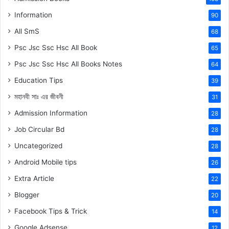
Information
90
All SmS
68
Psc Jsc Ssc Hsc All Book
65
Psc Jsc Ssc Hsc All Books Notes
64
Education Tips
39
মহানবী
সাঃ
এর জীবনী
31
Admission Information
28
Job Circular Bd
28
Uncategorized
28
Android Mobile tips
26
Extra Article
22
Blogger
20
Facebook Tips & Trick
14
Google Adsense
12