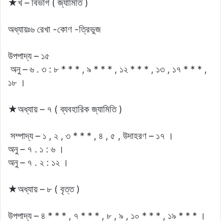
★খ – বিভাগ ( জ্যামিতি )
অধ্যায়ঃ৬ রেখা -কোণ -ত্রিভুজ
উপপাদ্য – ১৫
অনু – ৬ . ৩ : ৮ * * * ,
৯ * * * , ১২ * * * , ১৩ , ১৭ * * * ,
১৮ ।
★অধ্যায় – ৭ ( ব্যবহারিক জ্যামিতি )
সম্পাদ্য – ১ , ২ , ৩ * * * , ৪ , ৫ , উদাহরণ – ১৭ ।
অনু – ৭ . ১ : ৬ ।
অনু – ৭ . ২ : ১২ ।
★অধ্যায় – ৮ ( বৃত্ত )
উপপাদ্য – ৪ * * * , ৭ * * * , ৮ , ৯ , ১০ * * * , ১৯ * * * ।