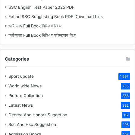
SSC English Test Paper 2025 PDF
Fahad SSC Suggesting Book PDF Download Link
জাবিনলেজ Full Book পিডিএফ লিংক
ফার্মানলেজ Full Book পিডিএফ ডাউনলোড লিংক
Categories
Sport update
1,997
World wide News
755
Picture Collection
366
Latest News
332
Degree And Honors Suggetion
112
Ssc And Hsc Suggestion
108
Admission Books
108