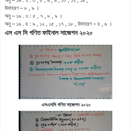
অনু – ১৬ . ২ : ৩ , ৫ , ৬ , ৯ , ১০ , ১২ , ১৪ ,
উদাহরণ – ৮ , ৯ ।
অনু – ১৬ . ৩ : ৫ , ৭ , ৮ , ৯ ।
অনু – ১৬ . ৪ : ৯ , ১২ , ১৫ , ১৭ , ১৮ , উদাহরণ – ৪ , ৬ ।
এস এস সি গণিত ফাইনাল সাজেশন ২০২০
এসএসসি গণিত সাজেশন ২০২০