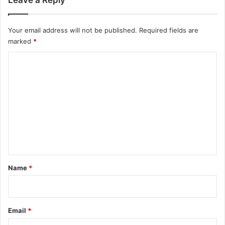
Your email address will not be published.
Required fields are
marked
*
C
o
m
m
e
n
t
*
Name
*
Email
*