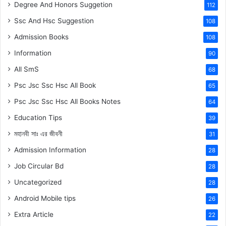
Degree And Honors Suggetion
112
Ssc And Hsc Suggestion
108
Admission Books
108
Information
90
All SmS
68
Psc Jsc Ssc Hsc All Book
65
Psc Jsc Ssc Hsc All Books Notes
64
Education Tips
39
মহানবী
সাঃ
এর জীবনী
31
Admission Information
28
Job Circular Bd
28
Uncategorized
28
Android Mobile tips
26
Extra Article
22