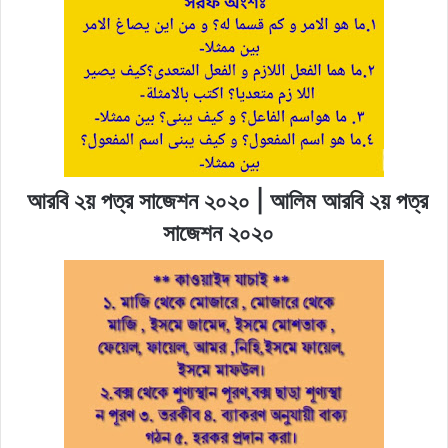
আরবি ২য় পত্র সাজেশন ২০২০ | আলিম আরবি ২য় পত্র
সাজেশন ২০২০