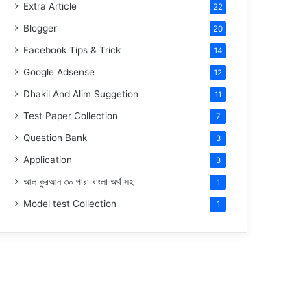
Extra Article
22
Blogger
20
Facebook Tips & Trick
14
Google Adsense
12
Dhakil And Alim Suggetion
11
Test Paper Collection
7
Question Bank
3
Application
3
আল কুরআন ৩০ পারা বাংলা অর্থ সহ
1
Model test Collection
1