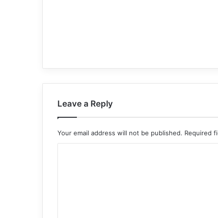
Leave a Reply
Your email address will not be published.
Required f
C
o
m
m
e