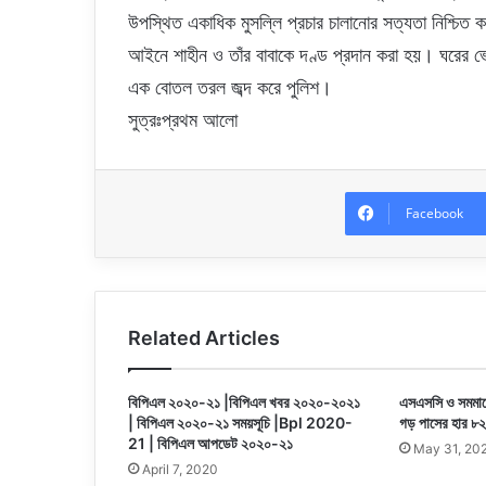
উপস্থিত একাধিক মুসল্লি প্রচার চালানোর সত্যতা নিশ্চি
আইনে শাহীন ও তাঁর বাবাকে দণ্ড প্রদান করা হয়। ঘরের ভ
এক বোতল তরল জব্দ করে পুলিশ।
সুত্রঃপ্রথম আলো
Facebook
Related Articles
বিপিএল ২০২০-২১ |বিপিএল খবর ২০২০-২০২১
এসএসসি ও সমমানে
| বিপিএল ২০২০-২১ সময়সূচি |Bpl 2020-
গড় পাসের হার ৮
21 | বিপিএল আপডেট ২০২০-২১
May 31, 20
April 7, 2020