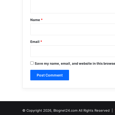
n
t
*
Name
*
Email
*
Save my name, email, and website in this browse
© Copyright 2026, Blognet24.com All Rights Reserved |