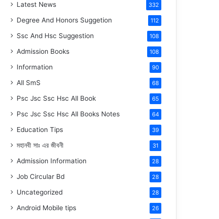
Latest News
332
Degree And Honors Suggetion
112
Ssc And Hsc Suggestion
108
Admission Books
108
Information
90
All SmS
68
Psc Jsc Ssc Hsc All Book
65
Psc Jsc Ssc Hsc All Books Notes
64
Education Tips
39
মহানবী
সাঃ
এর জীবনী
31
Admission Information
28
Job Circular Bd
28
Uncategorized
28
Android Mobile tips
26