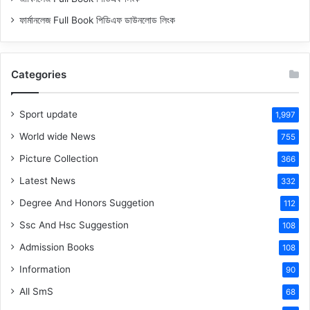
ফার্মানলেজ Full Book পিডিএফ ডাউনলোড লিংক
Categories
Sport update
1,997
World wide News
755
Picture Collection
366
Latest News
332
Degree And Honors Suggetion
112
Ssc And Hsc Suggestion
108
Admission Books
108
Information
90
All SmS
68