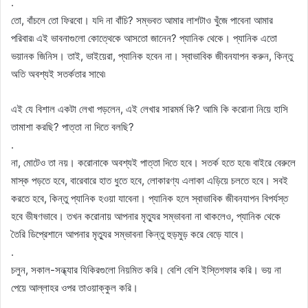
.
তো, বাঁচলে তো ফিরবো। যদি না বাঁচি? সম্ভবত আমার লাশটাও খুঁজে পাবেনা আমার
পরিবার৷ এই ভাবনাগুলো কোত্থেকে আসতো জানেন? প্যানিক থেকে। প্যানিক এতো
ভয়ানক জিনিস। তাই, ভাইয়েরা, প্যানিক হবেন না। স্বাভাবিক জীবনযাপন করুন, কিন্তু
অতি অবশ্যই সতর্কতার সাথে৷
এই যে বিশাল একটা লেখা পড়লেন, এই লেখার সারমর্ম কি? আমি কি করোনা নিয়ে হাসি
তামাশা করছি? পাত্তা না দিতে বলছি?
.
না, মোটেও তা নয়। করোনাকে অবশ্যই পাত্তা দিতে হবে। সতর্ক হতে হবে৷ বাইরে বেরুলে
মাস্ক পড়তে হবে, বারেবারে হাত ধুতে হবে, লোকারণ্য এলাকা এড়িয়ে চলতে হবে। সবই
করতে হবে, কিন্তু প্যানিক হওয়া যাবেনা। প্যানিক হলে স্বাভাবিক জীবনযাপন বিপর্যস্ত
হবে ভীষণভাবে। তখন করোনায় আপনার মৃত্যুর সম্ভাবনা না থাকলেও, প্যানিক থেকে
তৈরি ডিপ্রেশানে আপনার মৃত্যুর সম্ভাবনা কিন্তু হুড়মুড় করে বেড়ে যাবে।
.
চলুন, সকাল-সন্ধ্যার যিকিরগুলো নিয়মিত করি। বেশি বেশি ইস্তিগফার করি। ভয় না
পেয়ে আল্লাহর ওপর তাওয়াক্কুল করি।
▂▂▂▂▂▂▂▂▂▂▂▂▂