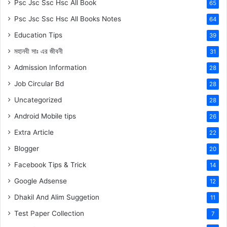
Psc Jsc Ssc Hsc All Book
65
Psc Jsc Ssc Hsc All Books Notes
64
Education Tips
39
মহানবী
সাঃ
এর জীবনী
31
Admission Information
28
Job Circular Bd
28
Uncategorized
28
Android Mobile tips
26
Extra Article
22
Blogger
20
Facebook Tips & Trick
14
Google Adsense
12
Dhakil And Alim Suggetion
11
Test Paper Collection
7