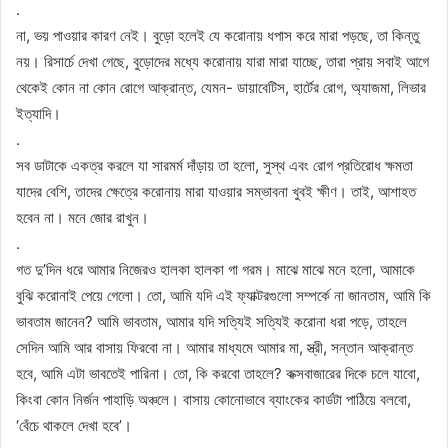
.
না, ভয় পাওয়ার কারণ নেই। বুড়ো হলেই যে করোনায় ধপাস করে মারা পড়ছে, তা কিন্তু
নয়। রিসার্চে দেখা গেছে, বুড়োদের মধ্যে করোনায় যারা মারা যাচ্ছে, তারা প্রায় সবাই আগে
থেকেই কোন না কোন রোগে আক্রান্ত, যেমন- ডায়াবেটিস, হার্টের রোগ, অ্যাজমা, লিভার
ইত্যাদি।
.
সব ডাটাকে একত্র করলে যা সারমর্ম দাঁড়ায় তা হলো, সুস্থ এবং রোগ প্রতিরোধ ক্ষমতা
যাদের বেশি, তাদের ক্ষেত্রে করোনায় মারা যাওয়ার সম্ভাবনা খুবই ক্ষীণ। তাই, আশাহত
হবেন না। মনে জোর রাখুন।
.
গত দু’দিন ধরে আমার নিজেরও হালকা হালকা গা গরম। মাঝে মাঝে মনে হলো, আমাকে
বুঝি করোনাই পেয়ে গেলো। তো, আমি যদি এই ফ্যাক্টরগুলো সম্পর্কে না জানতাম, আমি কি
ভাবতাম জানেন? আমি ভাবতাম, আমার যদি সত্যিই সত্যিই করোনা ধরা পড়ে, তাহলে
সেদিন আমি আর বাসায় ফিরবো না। আমার মাধ্যমে আমার মা, স্ত্রী, সন্তান আক্রান্ত
হবে, আমি এটা ভাবতেই পারিনা। তো, কি করবো তাহলে? কক্সবাজারের দিকে চলে যাবো,
কিংবা কোন নির্জন পাহাড়ি অঞ্চলে। বাসায় কোনোভাবে ব্যাংকের কার্ডটা পাঠিয়ে বলবো,
‘বেঁচে থাকলে দেখা হবে’।