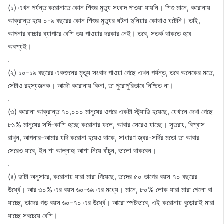
(১) এখন পর্যন্ত করোনাতে কোন শিশুর মৃত্যু সংবাদ পাওয়া যায়নি। শিশু মানে, করোনায়
আক্রান্ত হয়ে ০-৯ বছরের কোন শিশুর মৃত্যুর ঘটনা দুনিয়ার কোথাও ঘটেনি। তাই,
আপনার বাচ্চার ব্যাপারে বেশি ভয় পাওয়ার দরকার নেই। তবে, সতর্ক থাকতে হবে
অবশ্যই।
.
(২) ১০-১৯ বছরের একজনের মৃত্যু সংবাদ পাওয়া গেছে এখন পর্যন্ত, তবে অনেকের মতে,
সেটাও রহস্যজনক। আদৌ করোনায় কিনা, তা পুরোপুরিভাবে নিশ্চিত না।
.
(৩) করোনা আক্রান্ত ৭০,০০০ মানুষের ওপরে একটা স্ট্যাডি হয়েছে, যেখানে দেখা গেছে
৮১% মানুষের সর্দি-কাশি হচ্ছে করোনার ফলে, আবার সেরেও যাচ্ছে। সুতরাং, বিশ্বাস
রাখুন, আপনার-আমার যদি করোনা হয়েও থাকে, সাধারণ জ্বর-সর্দির মতো তা আবার
সেরেও যাবে, ইন শা আল্লাহ৷ আশা নিয়ে বাঁচুন, ভালো থাকবেন।
.
(৪) ডাটা অনুসারে, করোনায় যারা মারা গিয়েছে, তাদের ৫০ ভাগের বয়স ৭০ বছরের
উর্ধ্বে। আর ৩০% এর বয়স ৬০-৬৯ এর মধ্যে। মানে, ৮০% লোক যারা মারা গেলো বা
যাচ্ছে, তাদের গড় বয়স ৬০-৭০ এর উর্ধ্বে। আরো স্পষ্টভাবে, এই করোনায় বুড়োরাই মারা
যাচ্ছে সবচেয়ে বেশি।