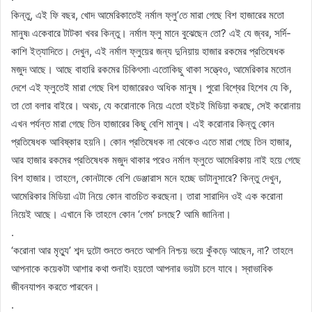
কিন্তু, এই ফি বছর, খোদ আমেরিকাতেই নর্মাল ফ্লু’তে মারা গেছে বিশ হাজারের মতো
মানুষ৷ একেবারে টাটকা খবর কিন্তু। নর্মাল ফ্লু মানে বুঝেছেন তো? এই যে জ্বর, সর্দি-
কাশি ইত্যাদিতে। দেখুন, এই নর্মাল ফ্লুয়ের জন্য দুনিয়ায় হাজার রকমের প্রতিষেধক
মজুদ আছে। আছে বাহারি রকমের চিকিৎসা৷ এতোকিছু থাকা সত্ত্বেও, আমেরিকার মতোন
দেশে এই ফ্লুতেই মারা গেছে বিশ হাজারেরও অধিক মানুষ। পুরো বিশ্বের হিশেব যে কি,
তা তো বলার বাইরে। অথচ, যে করোনাকে নিয়ে এতো হইচই মিডিয়া করছে, সেই করোনায়
এখন পর্যন্ত মারা গেছে তিন হাজারের কিছু বেশি মানুষ। এই করোনার কিন্তু কোন
প্রতিষেধক আবিষ্কার হয়নি। কোন প্রতিষেধক না থেকেও এতে মারা গেছে তিন হাজার,
আর হাজার রকমের প্রতিষেধক মজুদ থাকার পরেও নর্মাল ফ্লুতে আমেরিকায় নাই হয়ে গেছে
বিশ হাজার। তাহলে, কোনটাকে বেশি ডেঞ্জারাস মনে হচ্ছে ডাটানুসারে? কিন্তু দেখুন,
আমেরিকার মিডিয়া এটা নিয়ে কোন বাতচিত করছেনা। তারা সারাদিন ওই এক করোনা
নিয়েই আছে। এখানে কি তাহলে কোন ‘গেম’ চলছে? আমি জানিনা।
.
‘করোনা আর মৃত্যু’ শব্দ দুটো শুনতে শুনতে আপনি নিশ্চয় ভয়ে কুঁকড়ে আছেন, না? তাহলে
আপনাকে কয়েকটা আশার কথা শুনাই৷ হয়তো আপনার ভয়টা চলে যাবে। স্বাভাবিক
জীবনযাপন করতে পারবেন।
.