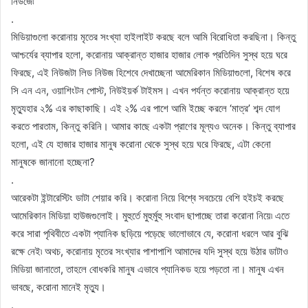
নিউজে৷
.
মিডিয়াগুলো করোনায় মৃতের সংখ্যা হাইলাইট করছে বলে আমি বিরোধিতা করছিনা। কিন্তু
আশ্চর্যের ব্যাপার হলো, করোনায় আক্রান্ত হাজার হাজার লোক প্রতিদিন সুস্থ হয়ে ঘরে
ফিরছে, এই নিউজটা লিড নিউজ হিশেবে দেখাচ্ছেনা আমেরিকান মিডিয়াগুলো, বিশেষ করে
সি এন এন, ওয়াশিংটন পোস্ট, নিউইয়র্ক টাইমস। এখন পর্যন্ত করোনায় আক্রান্ত হয়ে
মৃত্যুহার ২% এর কাছাকাছি। এই ২% এর পাশে আমি ইচ্ছে করলে ‘মাত্র’ শব্দ যোগ
করতে পারতাম, কিন্তু করিনি। আমার কাছে একটা প্রাণের মূল্যও অনেক। কিন্তু ব্যাপার
হলো, এই যে হাজার হাজার মানুষ করোনা থেকে সুস্থ হয়ে ঘরে ফিরছে, এটা কেনো
মানুষকে জানানো হচ্ছেনা?
.
আরেকটা ইন্টারেস্টিং ডাটা শেয়ার করি। করোনা নিয়ে বিশ্বে সবচেয়ে বেশি হইচই করছে
আমেরিকান মিডিয়া হাউজগুলোই। মুহুর্তে মুহুর্মুহু সংবাদ ছাপাচ্ছে তারা করোনা নিয়ে৷ এতে
করে সারা পৃথিবীতে একটা প্যানিক ছড়িয়ে পড়েছে ভালোভাবে যে, করোনা ধরলে আর বুঝি
রক্ষে নেই৷ অথচ, করোনায় মৃতের সংখ্যার পাশাপাশি আমাদের যদি সুস্থ হয়ে উঠার ডাটাও
মিডিয়া জানাতো, তাহলে বোধকরি মানুষ এভাবে প্যানিকড হয়ে পড়তো না। মানুষ এখন
ভাবছে, করোনা মানেই মৃত্যু।
.