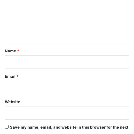
m
m
e
n
t
*
Name
*
Email
*
Website
Save my name, email, and website in this browser for the next