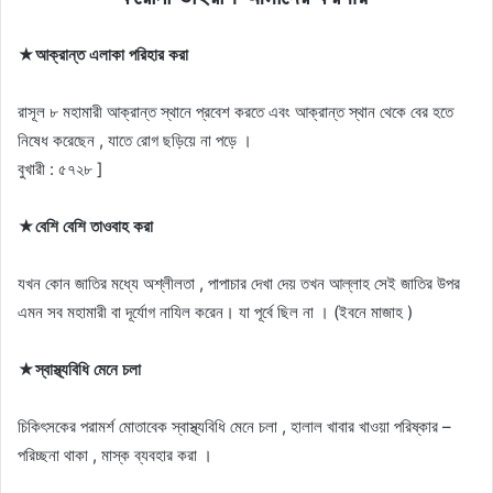
★আক্রান্ত এলাকা পরিহার করা
রাসূল ৮ মহামারী আক্রান্ত স্থানে প্রবেশ করতে এবং আক্রান্ত স্থান থেকে বের হতে
নিষেধ করেছেন , যাতে রোগ ছড়িয়ে না পড়ে ।
বুখারী :
৫৭২৮
]
★বেশি বেশি তাওবাহ করা
যখন কোন জাতির মধ্যে অশ্লীলতা , পাপাচার দেখা দেয় তখন আল্লাহ সেই জাতির উপর
এমন সব মহামারী বা দূর্যোগ নাযিল করেন। যা পূর্বে ছিল না । (ইবনে মাজাহ )
★স্বাস্থ্যবিধি মেনে চলা
চিকিৎসকের পরামর্শ মােতাবেক স্বাস্থ্যবিধি মেনে চলা , হালাল খাবার খাওয়া পরিষ্কার –
পরিচ্ছনা থাকা , মাস্ক ব্যবহার করা ।