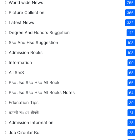
World wide News
755
Picture Collection
366
Latest News
332
Degree And Honors Suggetion
112
Ssc And Hsc Suggestion
108
Admission Books
108
Information
90
All SmS
68
Psc Jsc Ssc Hsc All Book
65
Psc Jsc Ssc Hsc All Books Notes
64
Education Tips
39
মহানবী
সাঃ
এর জীবনী
31
Admission Information
28
Job Circular Bd
28