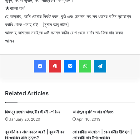
জুনুন, ওয়াল জুযাম, ওয়া সায়্যিইল আসক্বাম।
★বাংলা অর্থ:
হে আল্লাহ, আমি তোমার নিকট ধবল, কুষ্ঠ এবং উন্মাদনা সহ সব ধরনের কঠিন দূরারোগ্য
ব্যাধি থেকে পানাহ চাই। [সুনান আবু দাউদ]
আল্লাহ আমাদের সবাইকে এই সমস্ত কঠিন রোগ থেকে বাচাঁর তাওফিক দান করুন।
আমিন
Messenger
WhatsApp
Telegram
Related Articles
মিজানুর রহমান আজহারীর জীবনী -পরিচয়
আয়াতুল কুরসি ও তার ফজিলত
January 20, 2020
April 10, 2019
কুরবানি কার নামে করতে হবে? | কুরবানী করা
কোরবানীর আলোচনা | কোরবানীর ইতিহাস |
কি ওয়াজিব নাকি সুন্নত?
কোরবানী কার উপর ওয়াজিব