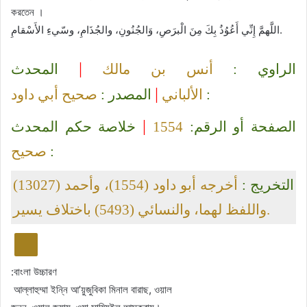
করতেন ।
اللَّهمَّ إِنِّي أَعُوُذُ بِكَ مِنَ الْبرَصِ، وَالجُنُونِ، والجُذَامِ، وسّيءِ الأَسْقامِ.
|
الراوي :
أنس بن مالك
المحدث
|
صحيح أبي داود
المصدر :
الألباني
:
|
خلاصة حكم المحدث
1554
الصفحة أو الرقم:
صحيح
:
التخريج :
أخرجه أبو داود (1554)، وأحمد (13027)
واللفظ لهما، والنسائي (5493) باختلاف يسير.
বাংলা উচ্চারণ:
আল্লাহুম্মা ইন্নি আ’য়ুজুবিকা মিনাল বারাছ, ওয়াল