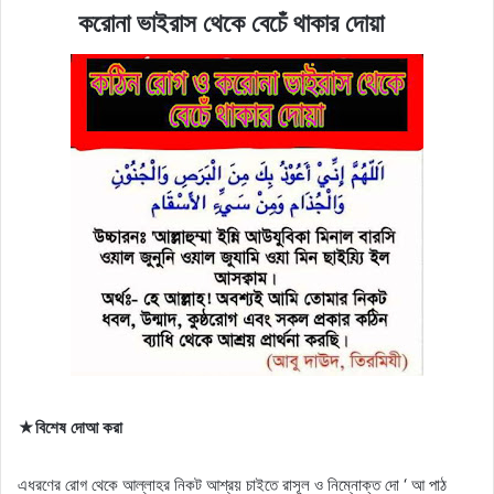
করোনা ভাইরাস থেকে বেচেঁ থাকার দোয়া
★বিশেষ দোআ করা
এধরণের রােগ থেকে আল্লাহর নিকট আশ্রয় চাইতে রাসূল ও নিম্নোক্ত দো ‘ আ পাঠ