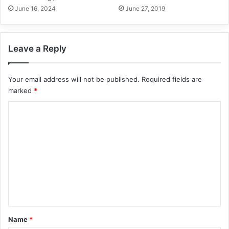
June 16, 2024
June 27, 2019
Leave a Reply
Your email address will not be published.
Required fields are
marked
*
C
o
m
m
e
n
t
*
Name
*