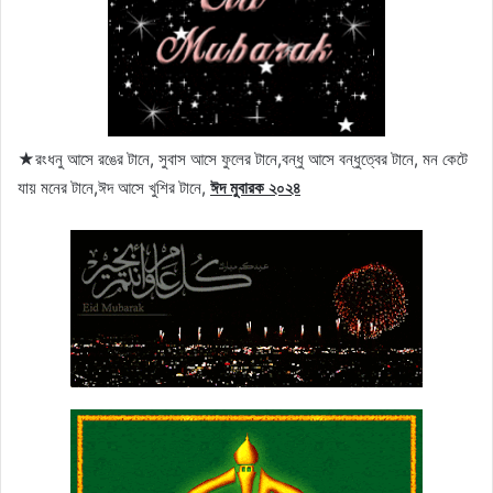
★রংধনু আসে রঙের টানে, সুবাস আসে ফুলের টানে,বন্ধু আসে বন্ধুত্বের টানে, মন কেটে
যায় মনের টানে,ঈদ আসে খুশির টানে,
ঈদ মুবারক ২০২৪