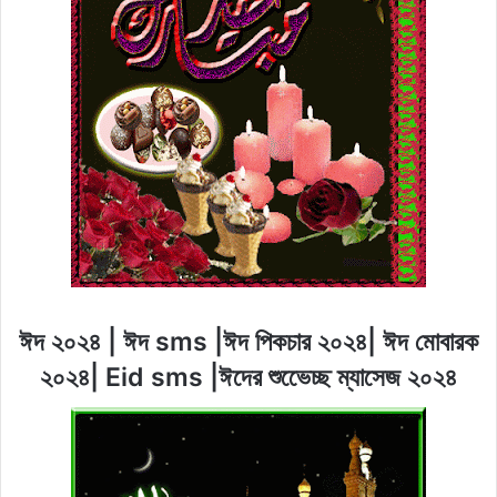
ঈদ ২০২৪ | ঈদ sms |ঈদ পিকচার ২০২৪| ঈদ মোবারক
২০২৪| Eid sms |ঈদের শুভেেচ্ছ ম্যাসেজ ২০২৪