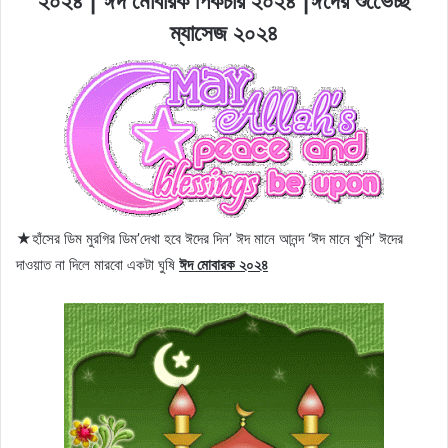
২০২৪ | ঈদ মোবারক পিকচার ২০২৪ |ঈদের শুভেেচ্ছ
ম্যাসেজ ২০২৪
★হাঁসের ডিম মুরগির ডিম’দেখা হবে ঈদের দিন’ ঈদ মানে আনন্দ ‘ঈদ মানে খুশি’ ঈদের
দাওয়াত না দিলে মারবো একটা ঘুষি
ঈদ মোবারক ২০২৪