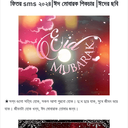
ফিতর sms ২০২৪|ঈদ মোবারক পিকচার |ঈদের ছবি
★সপ্ন গুলো সত্যি হোক, সকল আশা পুরনো হোক। দু:খ দুরে যাক, সুখে জীবন ভরে
যাক। জীবনটা হোক ধন্য, ঈদ মোবারাক তোমার জন্য।