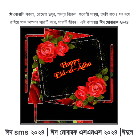
★সোনালি সকাল, রোদেলা দুপুর, পরন্ত বিকেল, গুধোলী সন্ধা, চাদণি রাত। সব রঙ্গে
রাঙ্গিয়ে থাক আপনার সারাটি বছর, সারাটি জীবন। এই কামনায় ‘
ঈদ মোবারাক
২০২৪
ঈদ sms ২০২৪ | ঈদ মোবারক এসএমএস ২০২৪ |ঈদুল