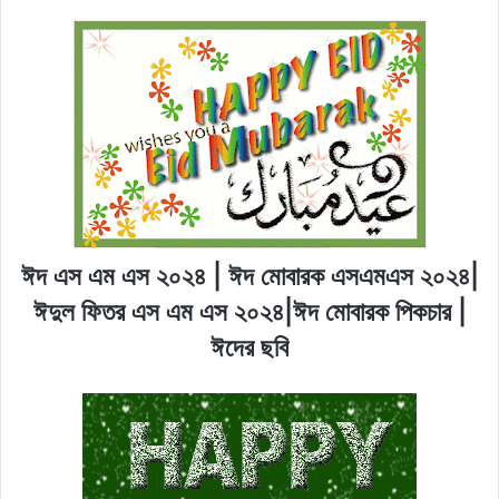
ঈদ এস এম এস ২০২৪ | ঈদ মোবারক এসএমএস ২০২৪|
ঈদুল ফিতর এস এম এস ২০২৪|ঈদ মোবারক পিকচার |
ঈদের ছবি