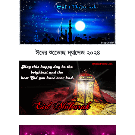
ঈদের শুভেেচ্ছ ম্যাসেজ ২০২৪