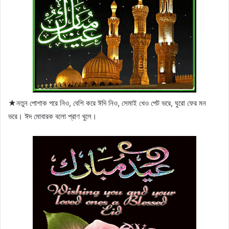
★নতুন পোশাক পরে নিও, বেশি করে ঈদি নিও, সেমাই খেও পেট ভরে, ঘুরো ফের মন
ভরে। ঈদ মোবারক বলো প্রাণ খুলে।