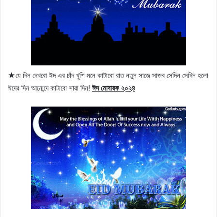
★যে দিন দেখবো ঈদ এর চাঁদ খুশি মনে কাটাবো রাত নতুন সাজে সাজব সেদিন সেদিন হলো
ঈদের দিন আনোন্দে কাটাবো সারা দিন!
ঈদ মোবারক ২০২৪