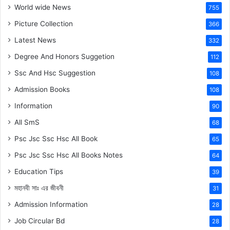
World wide News
755
Picture Collection
366
Latest News
332
Degree And Honors Suggetion
112
Ssc And Hsc Suggestion
108
Admission Books
108
Information
90
All SmS
68
Psc Jsc Ssc Hsc All Book
65
Psc Jsc Ssc Hsc All Books Notes
64
Education Tips
39
মহানবী
সাঃ
এর জীবনী
31
Admission Information
28
Job Circular Bd
28