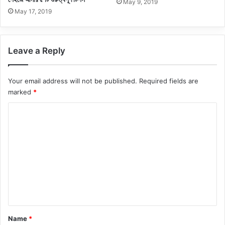
May 9, 2019
May 17, 2019
Leave a Reply
Your email address will not be published.
Required fields are
marked
*
C
o
m
m
e
n
t
*
Name
*