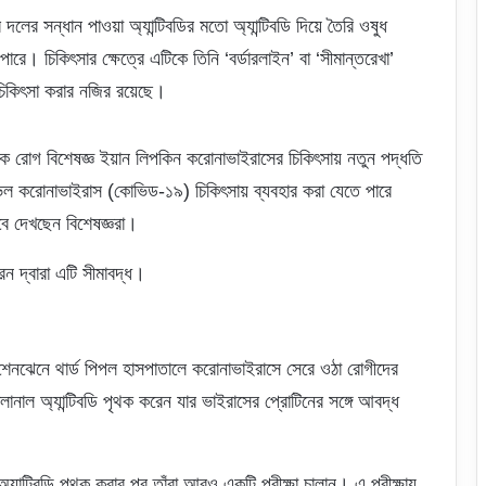
 দলের সন্ধান পাওয়া অ্যান্টিবডির মতো অ্যান্টিবডি দিয়ে তৈরি ওষুধ
ারে। চিকিৎসার ক্ষেত্রে এটিকে তিনি ‘বর্ডারলাইন’ বা ‘সীমান্তরেখা’
িকিৎসা করার নজির রয়েছে।
রামক রোগ বিশেষজ্ঞ ইয়ান লিপকিন করোনাভাইরাসের চিকিৎসায় নতুন পদ্ধতি
নভেল করোনাভাইরাস (কোভিড-১৯) চিকিৎসায় ব্যবহার করা যেতে পারে
ে দেখছেন বিশেষজ্ঞরা।
রন দ্বারা এটি সীমাবদ্ধ।
েনঝেনে থার্ড পিপল হাসপাতালে করোনাভাইরাসে সেরে ওঠা রোগীদের
লোনাল অ্যান্টিবডি পৃথক করেন যার ভাইরাসের প্রোটিনের সঙ্গে আবদ্ধ
 অ্যান্টিবডি পৃথক করার পর তাঁরা আরও একটি পরীক্ষা চালান। এ পরীক্ষায়