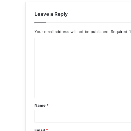
Leave a Reply
Your email address will not be published.
Required f
C
o
m
m
e
n
t
*
Name
*
Email
*