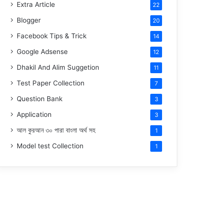
Extra Article
22
Blogger
20
Facebook Tips & Trick
14
Google Adsense
12
Dhakil And Alim Suggetion
11
Test Paper Collection
7
Question Bank
3
Application
3
আল কুরআন ৩০ পারা বাংলা অর্থ সহ
1
Model test Collection
1