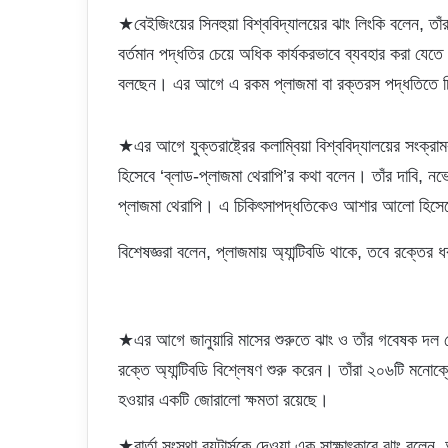
★বেইজিংয়ের সিনহুয়া বিশ্ববিদ্যালয়ের ঝাং লিংকি বলেন, তাঁর
বর্তমান পদ্ধতির চেয়ে অধিক কার্যকরভাবে ব্যবহার করা যেতে প
বলছেন। এর আগে এ রকম প্লাজমা বা রক্তরস পদ্ধতিতে চ
★এর আগে যুক্তরাষ্ট্রের কলাম্বিয়া বিশ্ববিদ্যালয়ের সংক্
হিসেবে ‘ব্লাড-প্লাজমা থেরাপি’র কথা বলেন। তাঁর দাবি, 
প্লাজমা থেরাপি। এ চিকিৎসাপদ্ধতিকেও আশার আলো হিসেব
বিশেষজ্ঞরা বলেন, প্লাজমায় অ্যান্টিবডি থাকে, তবে রক্তের ধ
★এর আগে জানুয়ারি মাসের শুরুতে ঝাং ও তাঁর গবেষক দল শ
রক্তে অ্যান্টিবডি বিশ্লেষণ শুরু করেন। তাঁরা ২০৬টি মনোক্
হওয়ার একটি জোরালো ক্ষমতা রয়েছে।
★বার্তা সংস্থা রয়টার্সকে দেওয়া এক সাক্ষাৎকারে ঝাং বলেন,