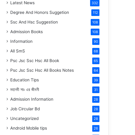
Latest News
332
Degree And Honors Suggetion
112
Ssc And Hsc Suggestion
108
Admission Books
108
Information
90
All SmS
68
Psc Jsc Ssc Hsc All Book
65
Psc Jsc Ssc Hsc All Books Notes
64
Education Tips
39
মহানবী
সাঃ
এর জীবনী
31
Admission Information
28
Job Circular Bd
28
Uncategorized
28
Android Mobile tips
26