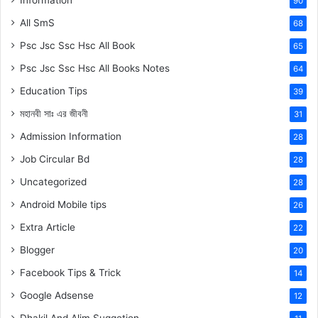
Information
90
All SmS
68
Psc Jsc Ssc Hsc All Book
65
Psc Jsc Ssc Hsc All Books Notes
64
Education Tips
39
মহানবী
সাঃ
এর জীবনী
31
Admission Information
28
Job Circular Bd
28
Uncategorized
28
Android Mobile tips
26
Extra Article
22
Blogger
20
Facebook Tips & Trick
14
Google Adsense
12