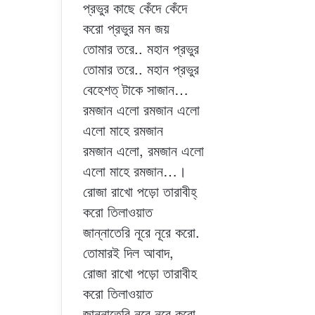
প্রভুর কাছে কেঁদে কেঁদে
করো প্রভুর মন জয়
তোমার তরে.. মহান প্রভুর
তোমার তরে.. মহান প্রভুর
বেহেশত্ টাকে সাজান…
রমজান এলো রমজান এলো
এলো মাহে রমজান
রমজান এলো, রমজান এলো
এলো মাহে রমজান…।
রোজা রাখো পড়ো তারাবীহ্
করো তিলাওয়াত
জান্নাতেরি নূরে নূরে করো.
তোমারই দিল আবাদ,
রোজা রাখো পড়ো তারাবীহ
করো তিলাওয়াত
জান্নাতেরি নূরে নূরে করো.