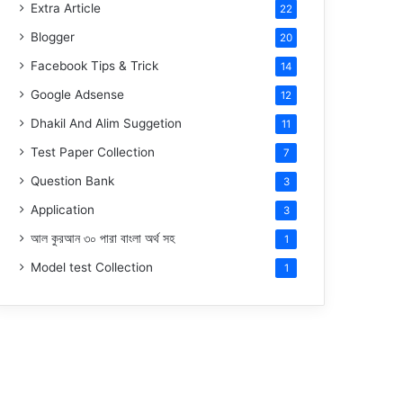
Extra Article
22
Blogger
20
Facebook Tips & Trick
14
Google Adsense
12
Dhakil And Alim Suggetion
11
Test Paper Collection
7
Question Bank
3
Application
3
আল কুরআন ৩০ পারা বাংলা অর্থ সহ
1
Model test Collection
1