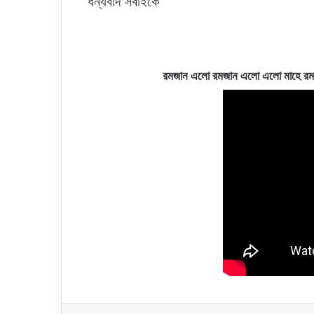
“ধন্যবাদ সবাইকে”
রমজান এলো রমজান এলো এলো মাহে র