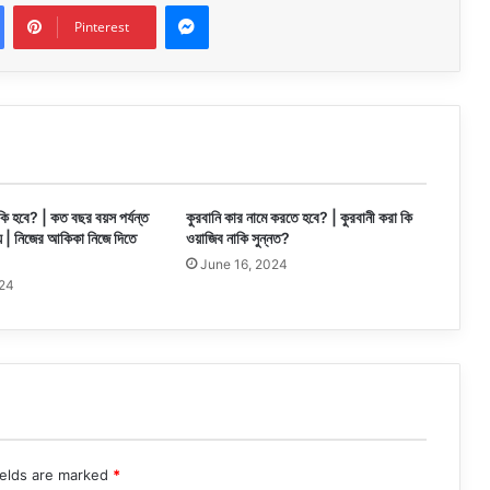
Messenger
Pinterest
ি হবে? | কত বছর বয়স পর্যন্ত
কুরবানি কার নামে করতে হবে? | কুরবানী করা কি
় | নিজের আকিকা নিজে দিতে
ওয়াজিব নাকি সুন্নত?
June 16, 2024
024
ields are marked
*