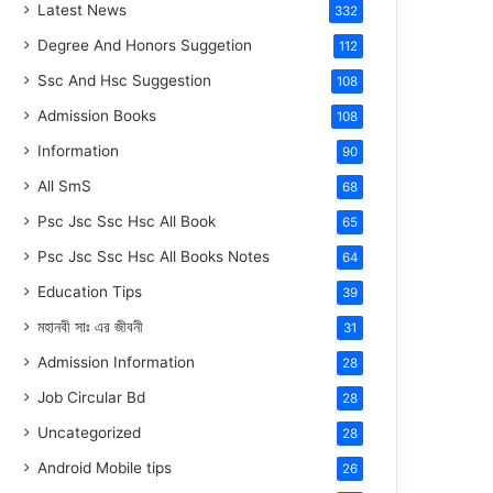
Latest News
332
Degree And Honors Suggetion
112
Ssc And Hsc Suggestion
108
Admission Books
108
Information
90
All SmS
68
Psc Jsc Ssc Hsc All Book
65
Psc Jsc Ssc Hsc All Books Notes
64
Education Tips
39
মহানবী
সাঃ
এর জীবনী
31
Admission Information
28
Job Circular Bd
28
Uncategorized
28
Android Mobile tips
26