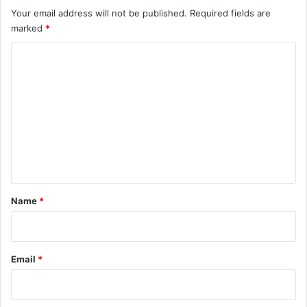
Your email address will not be published.
Required fields are
marked
*
C
o
m
m
e
n
t
*
Name
*
Email
*