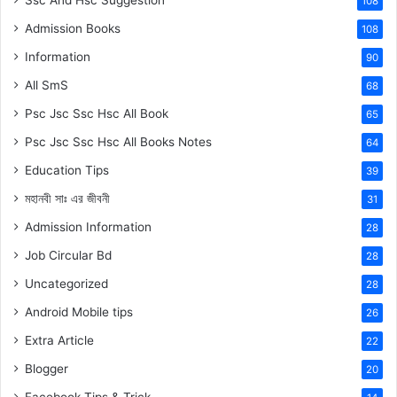
Ssc And Hsc Suggestion
108
Admission Books
108
Information
90
All SmS
68
Psc Jsc Ssc Hsc All Book
65
Psc Jsc Ssc Hsc All Books Notes
64
Education Tips
39
মহানবী
সাঃ
এর জীবনী
31
Admission Information
28
Job Circular Bd
28
Uncategorized
28
Android Mobile tips
26
Extra Article
22
Blogger
20