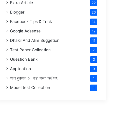
Extra Article
22
Blogger
20
Facebook Tips & Trick
14
Google Adsense
12
Dhakil And Alim Suggetion
11
Test Paper Collection
7
Question Bank
3
Application
3
আল কুরআন ৩০ পারা বাংলা অর্থ সহ
1
Model test Collection
1