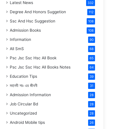
Latest News
332
Degree And Honors Suggetion
112
Ssc And Hsc Suggestion
108
Admission Books
108
Information
90
All SmS
68
Psc Jsc Ssc Hsc All Book
65
Psc Jsc Ssc Hsc All Books Notes
64
Education Tips
39
মহানবী
সাঃ
এর জীবনী
31
Admission Information
28
Job Circular Bd
28
Uncategorized
28
Android Mobile tips
26