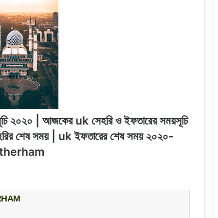
ূচি ২০২০ | আজকের uk সেহরি ও ইফতারের সময়সূচি
রির শেষ সময় | uk ইফতারের শেষ সময় ২০২০-
therham
RHAM