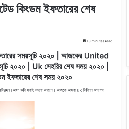
েড কিংডম ইফতারের শেষ
13 minutes read
ফতারের সময়সূচি ২০২০ | আজকের United
চি ২০২০ | Uk সেহরির শেষ সময় ২০২০ |
ডম ইফতারের শেষ সময় ২০২০
 ও অভিনন্দন।আসা করি সবাই ভালো আছেন। আজকে আমরা uk ভিবিন্ন জায়গায়