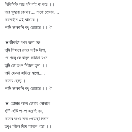
ঝিকিমিকি আর যদি নাই বা করে ।।
তবে খুজবো কোথায়…. মাগো তোমায়….
আলোহীন এই আঁধারে ।
আমি ভালবাসি শুধু তোমারে ।। ঐ
★জীবনটা যখন হলো শুরু
তুমি শিখালে মোরে সঠিক দীশা,
কে প্রভু কে রাসুল জানিনা যখন
তুমি তো তখন মিটালে তৃশা ।।
তাই যেওনা হাড়িয়ে মাগো…..
আমায় ছেড়ে ।
আমি ভালবাসি শুধু তোমারে ।। ঐ
★ তোমার আদর তোমার সোহাগে
হাঁটি-হাঁটি পা-পা হয়েছি বড়,
আমার শুখের তরে পেয়েছো বিষাদ
তবুও আঁচল দিয়ে আগলে ধরো ।।