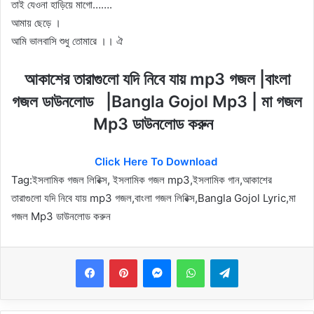
তাই যেওনা হাড়িয়ে মাগো…….
আমায় ছেড়ে ।
আমি ভালবাসি শুধু তোমারে ।। ঐ
আকাশের তারাগুলো যদি নিবে যায় mp3 গজল |বাংলা
গজল ডাউনলোড |Bangla Gojol Mp3 | মা গজল
Mp3 ডাউনলোড করুন
Click Here To Download
Tag:
ইসলামিক গজল লিরিক্স, ইসলামিক গজল mp3,ইসলামিক গান,আকাশের
তারাগুলো যদি নিবে যায় mp3 গজল,বাংলা গজল লিরিক্স,Bangla Gojol Lyric,মা
গজল Mp3 ডাউনলোড করুন
Messenger
WhatsApp
Telegram