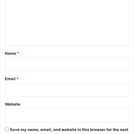
m
m
e
n
t
*
Name
*
Email
*
Website
Save my name, email, and website in this browser for the next