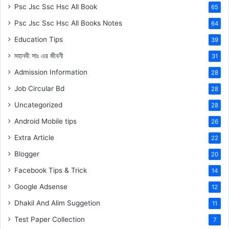
Psc Jsc Ssc Hsc All Book
65
Psc Jsc Ssc Hsc All Books Notes
64
Education Tips
39
মহানবী
সাঃ
এর জীবনী
31
Admission Information
28
Job Circular Bd
28
Uncategorized
28
Android Mobile tips
26
Extra Article
22
Blogger
20
Facebook Tips & Trick
14
Google Adsense
12
Dhakil And Alim Suggetion
11
Test Paper Collection
7