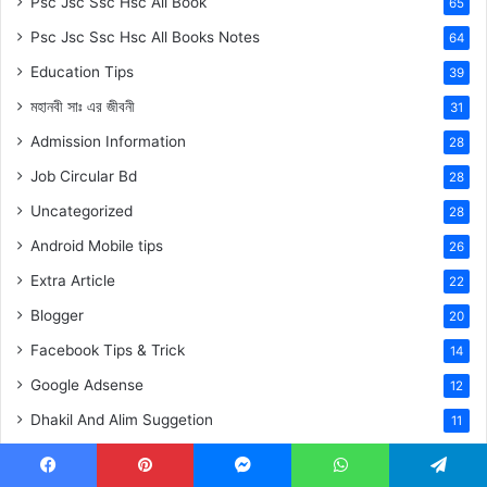
Psc Jsc Ssc Hsc All Book
65
Psc Jsc Ssc Hsc All Books Notes
64
Education Tips
39
মহানবী
সাঃ
এর জীবনী
31
Admission Information
28
Job Circular Bd
28
Uncategorized
28
Android Mobile tips
26
Extra Article
22
Blogger
20
Facebook Tips & Trick
14
Google Adsense
12
Dhakil And Alim Suggetion
11
Test Paper Collection
7
Facebook
Pinterest
Messenger
WhatsApp
Telegram