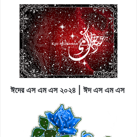
ঈদের এস এম এস ২০২৪ | ঈদ এস এম এস