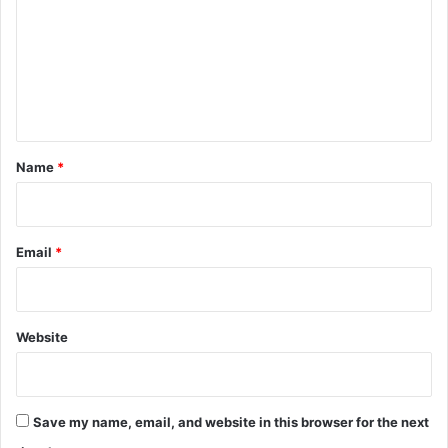
m
m
e
n
t
*
Name
*
Email
*
Website
Save my name, email, and website in this browser for the next