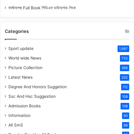
ফার্মানলেজ Full Book পিডিএফ ডাউনলোড লিংক
Categories
Sport update
1,997
World wide News
755
Picture Collection
366
Latest News
332
Degree And Honors Suggetion
112
Ssc And Hsc Suggestion
108
Admission Books
108
Information
90
All SmS
68