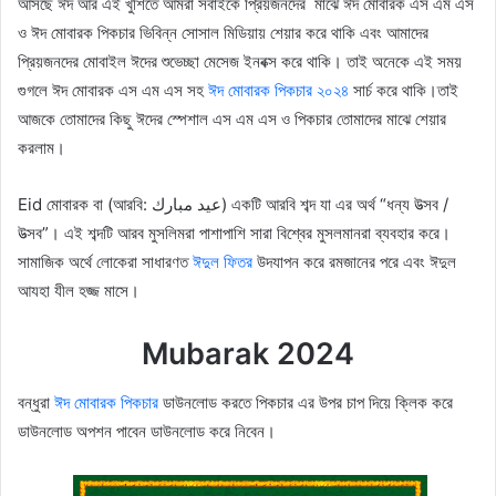
আসছে ঈদ আর এই খুশিতে আমরা সবাইকে প্রিয়জনদের মাঝে ঈদ মোবারক এস এম এস
ও ঈদ মোবারক পিকচার ভিবিন্ন সোসাল মিডিয়ায় শেয়ার করে থাকি এবং আমাদের
প্রিয়জনদের মোবাইল ঈদের শুভেচ্ছা মেসেজ ইনবক্স করে থাকি। তাই অনেকে এই সময়
গুগলে ঈদ মোবারক এস এম এস সহ
ঈদ মোবারক পিকচার ২০২৪
সার্চ করে থাকি।তাই
আজকে তোমাদের কিছু ঈদের স্পেশাল এস এম এস ও পিকচার তোমাদের মাঝে শেয়ার
করলাম।
Eid মোবারক বা (আরবি: عيد مبارك) একটি আরবি শব্দ যা এর অর্থ “ধন্য উত্সব /
উত্সব”। এই শব্দটি আরব মুসলিমরা পাশাপাশি সারা বিশ্বের মুসলমানরা ব্যবহার করে।
সামাজিক অর্থে লোকেরা সাধারণত
ঈদুল ফিতর
উদযাপন করে রমজানের পরে এবং ঈদুল
আযহা যীল হজ্জ মাসে।
Mubarak 2024
বন্ধুরা
ঈদ মোবারক পিকচার
ডাউনলোড করতে পিকচার এর উপর চাপ দিয়ে ক্লিক করে
ডাউনলোড অপশন পাবেন ডাউনলোড করে নিবেন।