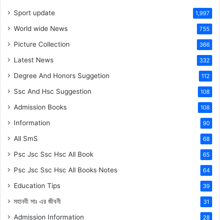
Sport update
1,997
World wide News
755
Picture Collection
366
Latest News
332
Degree And Honors Suggetion
112
Ssc And Hsc Suggestion
108
Admission Books
108
Information
90
All SmS
68
Psc Jsc Ssc Hsc All Book
65
Psc Jsc Ssc Hsc All Books Notes
64
Education Tips
39
মহানবী
সাঃ
এর জীবনী
31
Admission Information
28