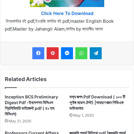
Click Here To Download
টাগঃমাস্টার বই pdf,ইংরেজি মাস্টার বই pdf,master English Book
pdf,Master by Jahangir Alam,মাস্টার by জাহাঙ্গীর আলম
Messenger
WhatsApp
Telegram
Related Articles
Inception BCS Preliminary
তথ্য জগৎ Pdf Download ( ১০০ টি
Digest Pdf -ইনসেপশন বিসিএস
পূর্ণাঙ্গ মডেল টেস্ট) |সাধারণ জ্ঞান পিডিএফ
প্রিলিমিনারি ডাইজেস্ট pdf ( ৪১ তম
ডাউনলোড
বিসিএস)
May 1, 2020
May 21, 2020
Professors Current Affairs
জয়কলি পদার্থ বিচিত্রা pdf |জয়কলি পদার্থ