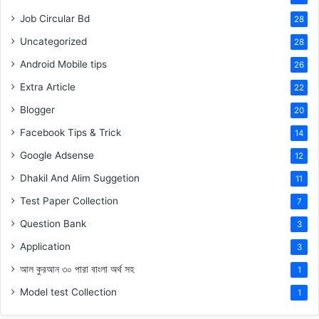
Job Circular Bd
28
Uncategorized
28
Android Mobile tips
26
Extra Article
22
Blogger
20
Facebook Tips & Trick
14
Google Adsense
12
Dhakil And Alim Suggetion
11
Test Paper Collection
7
Question Bank
3
Application
3
আল কুরআন ৩০ পারা বাংলা অর্থ সহ
1
Model test Collection
1