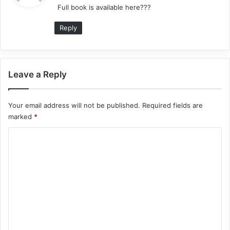
Full book is available here???
s
:
Reply
Leave a Reply
Your email address will not be published.
Required fields are
marked
*
C
o
m
m
e
n
t