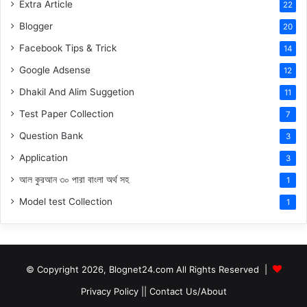
Extra Article
22
Blogger
20
Facebook Tips & Trick
14
Google Adsense
12
Dhakil And Alim Suggetion
11
Test Paper Collection
7
Question Bank
3
Application
3
আল কুরআন ৩০ পারা বাংলা অর্থ সহ
1
Model test Collection
1
© Copyright 2026, Blognet24.com All Rights Reserved |
Privacy Policy
||
Contact Us/About