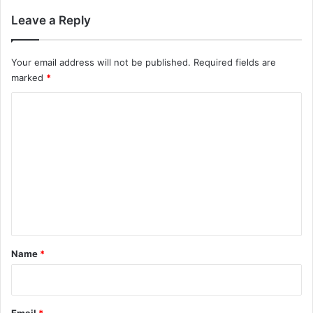
Leave a Reply
Your email address will not be published.
Required fields are
marked
*
C
o
m
m
e
n
t
*
Name
*
Email
*