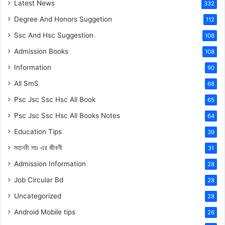
Latest News
332
Degree And Honors Suggetion
112
Ssc And Hsc Suggestion
108
Admission Books
108
Information
90
All SmS
68
Psc Jsc Ssc Hsc All Book
65
Psc Jsc Ssc Hsc All Books Notes
64
Education Tips
39
মহানবী
সাঃ
এর জীবনী
31
Admission Information
28
Job Circular Bd
28
Uncategorized
28
Android Mobile tips
26