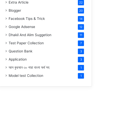
Extra Article
22
Blogger
20
Facebook Tips & Trick
14
Google Adsense
12
Dhakil And Alim Suggetion
11
Test Paper Collection
7
Question Bank
3
Application
3
আল কুরআন ৩০ পারা বাংলা অর্থ সহ
1
Model test Collection
1