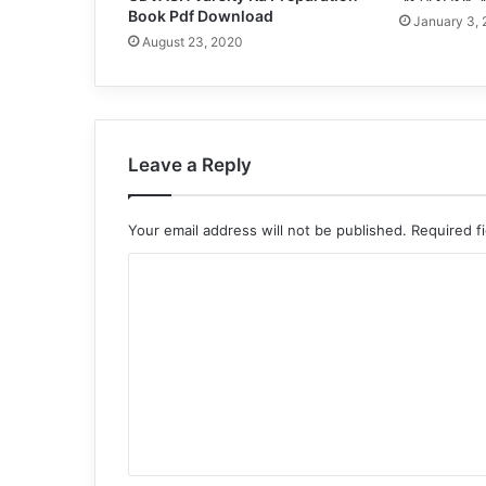
Book Pdf Download
January 3,
August 23, 2020
Leave a Reply
Your email address will not be published.
Required f
C
o
m
m
e
n
t