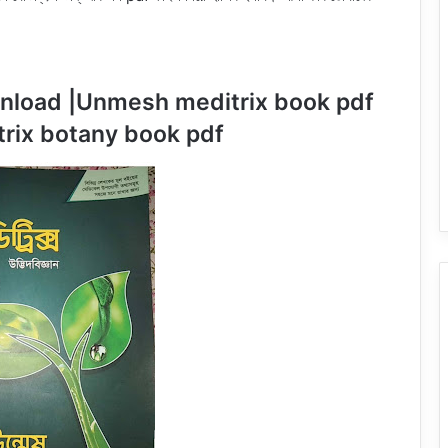
 Pdf Download |Unmesh meditrix book pdf
rix
botany book pdf