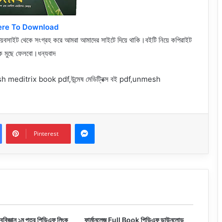
ere To Download
া ওয়েবসাইট থেকে সংগ্রহ করে আমরা আমাদের সাইটে দিয়ে থাকি।বইটি নিয়ে কপিরাইট
ংক মুছে ফেলবো।ধন্যবাদ
nmesh meditrix book pdf,
উন্মেষ মেডিট্রিক্স বই pdf,
unmesh
Messenger
Pinterest
ববিজ্ঞান ১ম পত্র পিডিএফ লিংক
ফার্মানলেজ Full Book পিডিএফ ডাউনলোড