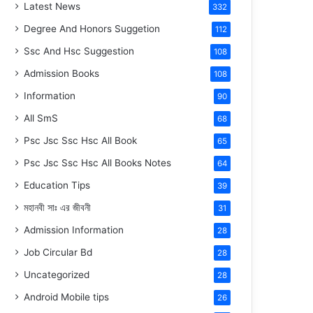
Latest News
332
Degree And Honors Suggetion
112
Ssc And Hsc Suggestion
108
Admission Books
108
Information
90
All SmS
68
Psc Jsc Ssc Hsc All Book
65
Psc Jsc Ssc Hsc All Books Notes
64
Education Tips
39
মহানবী
সাঃ
এর জীবনী
31
Admission Information
28
Job Circular Bd
28
Uncategorized
28
Android Mobile tips
26