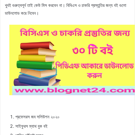
খুবই গুরুত্বপূর্ন তাই কেউ মিস করবেন না। বিবিএস ও চাকরি প্রস্তুতির জন্য বই গুলো
ডাউনলোড করে নিবেন।
প্রফেসরস জব সলিউশন ২০২০
সাইফুরস ম্যাথ বুক বই