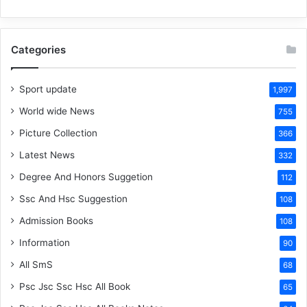
Categories
Sport update
1,997
World wide News
755
Picture Collection
366
Latest News
332
Degree And Honors Suggetion
112
Ssc And Hsc Suggestion
108
Admission Books
108
Information
90
All SmS
68
Psc Jsc Ssc Hsc All Book
65