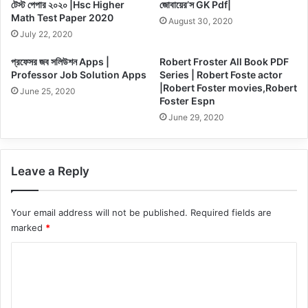
টেস্ট পেপার ২০২০ |Hsc Higher
জোবায়ের’স GK Pdf|
Math Test Paper 2020
August 30, 2020
July 22, 2020
প্রফেসর জব সলিউশন Apps |
Robert Froster All Book PDF
Professor Job Solution Apps
Series | Robert Foste actor
|Robert Foster movies,Robert
June 25, 2020
Foster Espn
June 29, 2020
Leave a Reply
Your email address will not be published.
Required fields are
marked
*
C
o
m