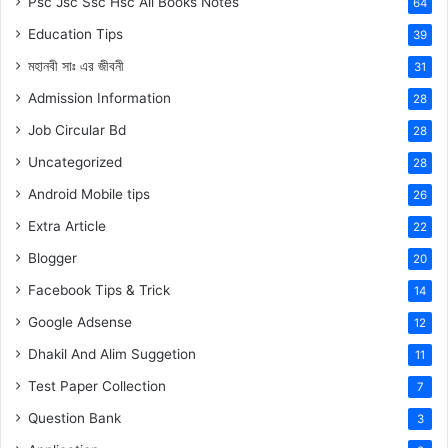
Psc Jsc Ssc Hsc All Books Notes
64
Education Tips
39
মহানবী
সাঃ
এর জীবনী
31
Admission Information
28
Job Circular Bd
28
Uncategorized
28
Android Mobile tips
26
Extra Article
22
Blogger
20
Facebook Tips & Trick
14
Google Adsense
12
Dhakil And Alim Suggetion
11
Test Paper Collection
7
Question Bank
3