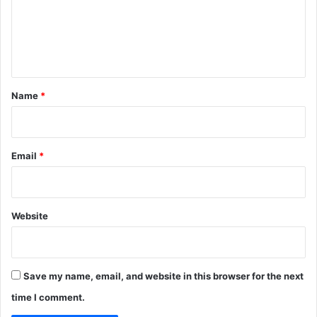
m
e
n
t
*
Name
*
Email
*
Website
Save my name, email, and website in this browser for the next
time I comment.