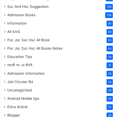
Ssc And Hsc Suggestion
108
Admission Books
108
Information
90
All SmS
68
Psc Jsc Ssc Hsc All Book
65
Psc Jsc Ssc Hsc All Books Notes
64
Education Tips
39
মহানবী
সাঃ
এর জীবনী
31
Admission Information
28
Job Circular Bd
28
Uncategorized
28
Android Mobile tips
26
Extra Article
22
Blogger
20