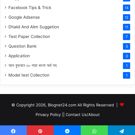
Facebook Tips & Trick
14
Google Adsense
12
Dhakil And Alim Suggetion
11
Test Paper Collection
7
Question Bank
3
Application
3
আল কুরআন ৩০ পারা বাংলা অর্থ সহ
1
Model test Collection
1
© Copyright 2026, Blognet24.com All Rights Reserved |
Privacy Policy
||
Contact Us/About