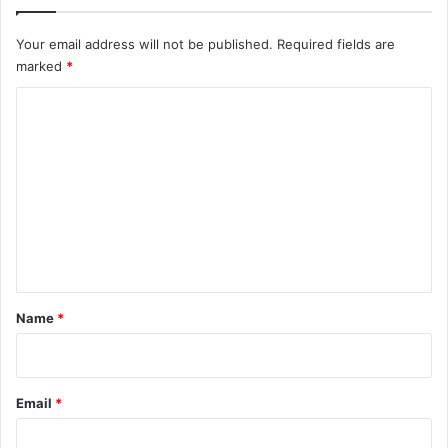
Your email address will not be published.
Required fields are
marked
*
C
o
m
m
e
n
t
*
Name
*
Email
*