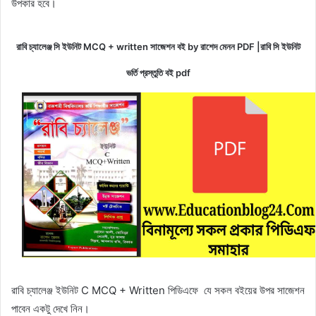
উপকার হবে।
রাবি চ্যালেঞ্জ সি ইউনিট MCQ + written সাজেশন বই by রাশেদ মেনন PDF |রাবি সি ইউনিট
ভর্তি প্রস্তুতি বই pdf
রাবি চ্যালেঞ্জ
ইউনিট C MCQ + Written পিডিএফে যে সকল বইয়ের উপর সাজেশন
পাবেন একটু দেখে নিন।