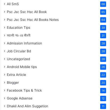
All SmS
68
Psc Jsc Ssc Hsc All Book
65
Psc Jsc Ssc Hsc All Books Notes
64
Education Tips
39
মহানবী
সাঃ
এর জীবনী
31
Admission Information
28
Job Circular Bd
28
Uncategorized
28
Android Mobile tips
26
Extra Article
22
Blogger
20
Facebook Tips & Trick
14
Google Adsense
12
Dhakil And Alim Suggetion
11