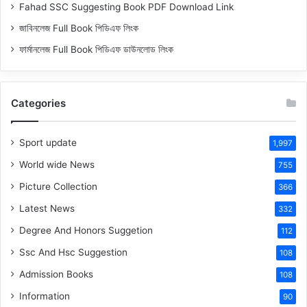
Fahad SSC Suggesting Book PDF Download Link
জাবিনলেজ Full Book পিডিএফ লিংক
ফার্মানলেজ Full Book পিডিএফ ডাউনলোড লিংক
Categories
Sport update
1,997
World wide News
755
Picture Collection
366
Latest News
332
Degree And Honors Suggetion
112
Ssc And Hsc Suggestion
108
Admission Books
108
Information
90