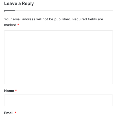
Leave a Reply
Your email address will not be published.
Required fields are
marked
*
C
o
m
m
e
n
t
*
Name
*
Email
*