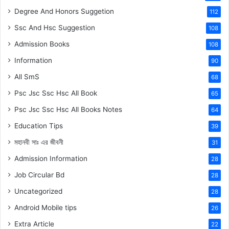
Degree And Honors Suggetion
112
Ssc And Hsc Suggestion
108
Admission Books
108
Information
90
All SmS
68
Psc Jsc Ssc Hsc All Book
65
Psc Jsc Ssc Hsc All Books Notes
64
Education Tips
39
মহানবী
সাঃ
এর জীবনী
31
Admission Information
28
Job Circular Bd
28
Uncategorized
28
Android Mobile tips
26
Extra Article
22