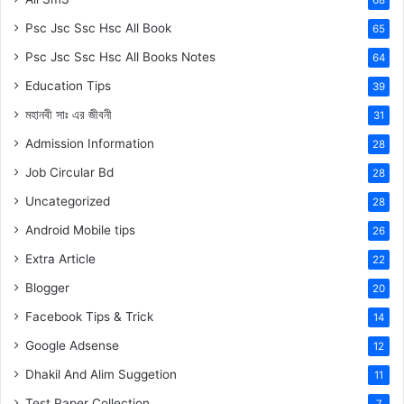
Psc Jsc Ssc Hsc All Book
65
Psc Jsc Ssc Hsc All Books Notes
64
Education Tips
39
মহানবী
সাঃ
এর জীবনী
31
Admission Information
28
Job Circular Bd
28
Uncategorized
28
Android Mobile tips
26
Extra Article
22
Blogger
20
Facebook Tips & Trick
14
Google Adsense
12
Dhakil And Alim Suggetion
11
Test Paper Collection
7