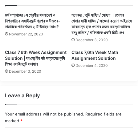
৪র্থ সপ্তাহের ৮ম শ্রেণীর বাংলাদেশ ও
মনে কর , তুমি মাহিন / মােহনা । তােমার
বিশ্বপরিচয় এসাইনমেন্ট প্রশ্ন ও উত্তর-
খেলার সাথী সাজিদ / সাজেদা করােনা ভাইরাসে
সামাজিক পরিবর্তনের ২ টি উদাহরণ দাও?
আক্রান্ত হলে তােমার মনের অবস্থা জানিয়ে
বন্ধু নাফিস / নাফিসাকে একটি চিঠি লেখ
November 22, 2020
December 3, 2020
Class 7,6th Week Assignment
Class 7,6th Week Math
Solution |৭ম শ্রেণীর ষষ্ঠ সপ্তাহের কৃষি
Assignment Solution
শিক্ষা এসাইনমেন্ট সমাধান
December 4, 2020
December 3, 2020
Leave a Reply
Your email address will not be published.
Required fields are
marked
*
C