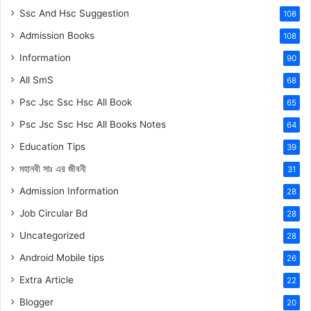
Ssc And Hsc Suggestion
108
Admission Books
108
Information
90
All SmS
68
Psc Jsc Ssc Hsc All Book
65
Psc Jsc Ssc Hsc All Books Notes
64
Education Tips
39
মহানবী
সাঃ
এর জীবনী
31
Admission Information
28
Job Circular Bd
28
Uncategorized
28
Android Mobile tips
26
Extra Article
22
Blogger
20