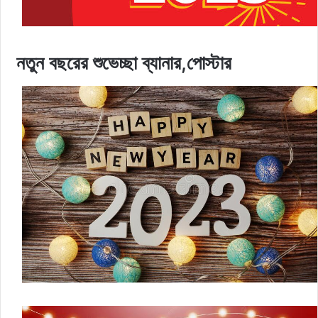
নতুন বছরের শুভেচ্ছা ব্যানার,পোস্টার