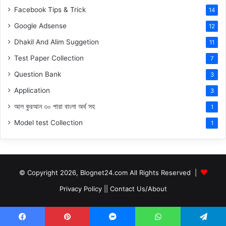
Facebook Tips & Trick
14
Google Adsense
12
Dhakil And Alim Suggetion
11
Test Paper Collection
7
Question Bank
3
Application
3
আল কুরআন ৩০ পারা বাংলা অর্থ সহ
1
Model test Collection
1
© Copyright 2026, Blognet24.com All Rights Reserved |
Privacy Policy
||
Contact Us/About