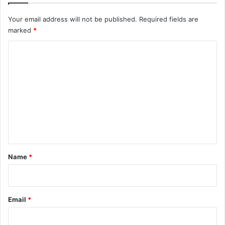
Your email address will not be published.
Required fields are
marked
*
C
o
m
m
e
n
t
*
Name
*
Email
*