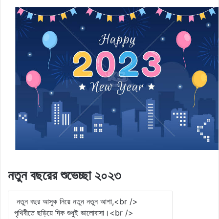
নতুন বছরের শুভেচ্ছা ২০২৩