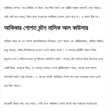
আকীকার গোশত, যার আকীকা সে নিজে, তার পিতা-মাতা এবং আত্মীয় স্বজন সকলেই খেতে পারবে।
কেউ কেউ মনে করেন, পিতা-মাতা সন্তানের আকীকার গোশত খেতে পারে না। এ ধারণা ঠিক নয়।
আকিকার গোশত বন্টন মাসিক আল কাউসার
আকিকা করার পর এর গোশত স্বাভাবিকভাবে নিজেরাও খেতে পারেন এবং আত্মীয়স্বজন, পরিবার-পরিজন,
বন্ধু-বান্ধব, ফকির-মিসকিনদের মধ্যেও বণ্টন করতে পারেন। এ ক্ষেত্রে সুনির্দিষ্ট কোনো নিয়ম
রাসুলের (সা.) হাদিসের মধ্যে সুস্পষ্টভাবে প্রমাণিত হয়নি। যেহেতু এটি সবাইকে নিয়ে উৎসবের মতো
একটি বিষয়, আনন্দের বিষয়, সে ক্ষেত্রে একান্ত যেসব আত্মীয়স্বজন আছে, তাদের সঙ্গে গোশত
ভাগাভাগি করাই হচ্ছে উত্তম। এ ক্ষেত্রে আপনি আকিকার গোশত ভাগ করে লোকদের মধ্যে বণ্টন
করে দিতে পারেন।
আরেকটি কাজও করা যেতে পারে। সেটি হলো আকিকার গোশত রান্না করে সবাইকে খাওয়ানোর