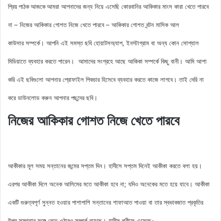
আমরা আপনাদের জন্য নিয়ে এসেছি
কোরবানির আকিকার মাংস কারা খেতে পারবে
প্রিয় পাঠক আজকে
না – নিজের আকিকার গোশত নিজে খেতে পারবে – আকিকার গোশত বন্টন মাসিক আল
কাউসার সম্পর্কে। আপনি এই সমস্ত ছবি হোয়াটসঅ্যাপ, ইনস্টাগ্রাম বা অন্য কোন সোশ্যাল
মিডিয়াতে ব্যবহার করতে পারেন। আমাদের সংগ্রহে আছে
আকিকা সম্পর্কে কিছু বানী
। আমি আশা
করি এই ছবিগুলো আপনার প্রোফাইল পিকচার হিসেবে ব্যবহার করতে কাজে লাগবে। তাই দেরি না
করে ডাউনলোড করুন আপনার পছন্দের ছবি।
নিজের আকিকার গোশত নিজে খেতে পারবে
আকীকার মূল সময় সন্তানের জন্মের সপ্তম দিন। হাদীসে সপ্তম দিনেই আকীকা করতে বলা হয়।
এরপর আকীকা দিলে অনেক আলিমের মতে আকীকা হবে না; যদিও অনেকের মতে হয়ে যাবে। আকীকা
একটি গুরুত্বপূর্ণ সুন্নত হওয়ার পাশাপাশি সন্তানের শাফাআত পাওয়া বা তার স্বভাবজাত প্রকৃতির
উপর সুস্থতার সঙ্গে বেড়ে ওঠারও সম্পর্ক রয়েছে। হাদীস শরীফে এসেছে-