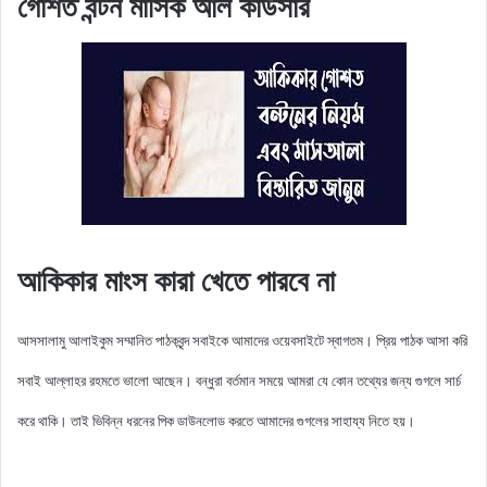
গোশত বন্টন মাসিক আল কাউসার
আকিকার মাংস কারা খেতে পারবে না
আসসালামু আলাইকুম সম্মানিত পাঠকবৃন্দ সবাইকে আমাদের ওয়েবসাইটে স্বাগতম। প্রিয় পাঠক আসা করি
সবাই আল্লাহর রহমতে ভালো আছেন। বন্ধুরা বর্তমান সময়ে আমরা যে কোন তথ্যের জন্য গুগলে সার্চ
করে থাকি। তাই ভিবিন্ন ধরনের পিক ডাউনলোড করতে আমাদের গুগলের সাহায্য নিতে হয়।