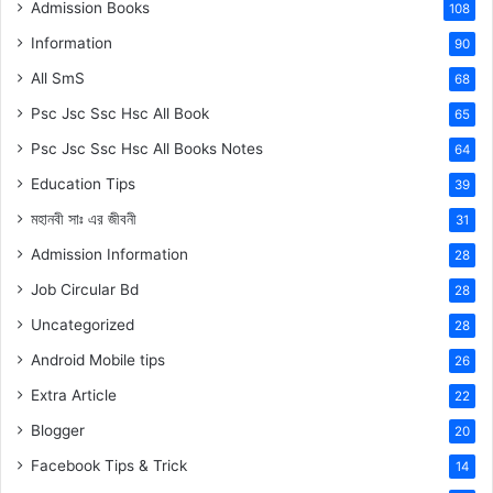
Admission Books
108
Information
90
All SmS
68
Psc Jsc Ssc Hsc All Book
65
Psc Jsc Ssc Hsc All Books Notes
64
Education Tips
39
মহানবী
সাঃ
এর জীবনী
31
Admission Information
28
Job Circular Bd
28
Uncategorized
28
Android Mobile tips
26
Extra Article
22
Blogger
20
Facebook Tips & Trick
14