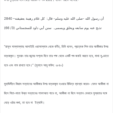
2840 –أن رسول الله -صلى الله عليه وسلم- قال: كل غلام رهينة بعقيقته
تذبح عنه يوم سابعه ويحلق ويسمى. سنن أبي داود للسجستاني (3/ 66)
“রাসূল সাল্লাল্লাহু আলাইহি ওয়াসাল্লাম থেকে বর্ণিত, তিনি বলেন, প্রত্যেক শিশু তার আকীকার উপর
বন্ধককৃত। সুতরাং তার জন্মের সপ্তম দিনে তার পক্ষ থেকে একটি পশু জবাই করতে হবে, মাথা মুণ্ডাতে
হবে এবং নাম রাখতে হবে।” (সুনানে আবু দাউদ: ২৮৪০)
মুহাদ্দিসীনে কিরাম সন্তানের আকীকার উপর বন্ধককৃত হওয়ার বিভিন্ন ব্যাখ্যা করেন- যেমন আকীকা না
দিলে পিতা-মাতা উক্ত সন্তানের শাফাআত পাবে না, আকীকা না দিলে সন্তান যেভাবে সুস্থতার সঙ্গে
বেড়ে ওঠার কথা, তা হবে না ইত্যাদি।