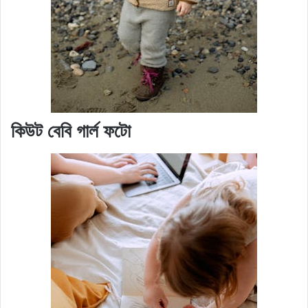
কিউট বেবি গার্ল ফটো