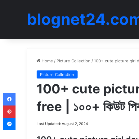
blognet24.co
Home
/
Picture Collection
/
100+ cute picture girl do
Picture Collection
100+ cute pictu
Facebook
free | ১০০+ কিউট পিকচ
Pinterest
Messenger
Last Updated: August 2, 2024