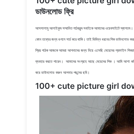
100+ cute picture girl downl
ডাউনলোড ফ্রি
আসসালামু আলাইকুম সম্মানিত পাঠকবৃন্দ সবাইকে আমাদের ওয়েবসাইটে স্বাগতম।
কোন তথ্যের জন্য গুগলে সার্চ করে থাকি। তাই ভিবিন্ন ধরনের পিক ডাউনলোড ক
আমরা আপনাদের জন্য নিয়ে এসেছি মেয়েদের
প্রফাইল
পিকচা
প্রিয় পাঠক আজকে
ব্যবহার করতে পারেন। আমাদের সংগ্রহে আছে মেয়েদের পিক
। আমি আশা করি
করে ডাউনলোড করুন
আপনার পছন্দের ছবি।
100+ cute picture girl d