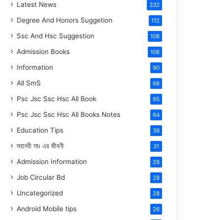
Latest News
332
Degree And Honors Suggetion
112
Ssc And Hsc Suggestion
108
Admission Books
108
Information
90
All SmS
68
Psc Jsc Ssc Hsc All Book
65
Psc Jsc Ssc Hsc All Books Notes
64
Education Tips
39
মহানবী
সাঃ
এর জীবনী
31
Admission Information
28
Job Circular Bd
28
Uncategorized
28
Android Mobile tips
26