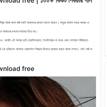
oad free | ১০০+ কিউট পিকচার গার্ল
 প্রিয় পাঠক আসা করি সবাই আল্লাহর রহমতে ভালো আছেন। বন্ধুরা বর্তমান সময়ে আমরা যে
রতে আমাদের গুগলের সাহায্য নিতে হয়।
র। আপনি এই সমস্ত ছবি হোয়াটসঅ্যাপ, ইনস্টাগ্রাম বা অন্য কোন সোশ্যাল মিডিয়াতে
 এই ছবিগুলো আপনার প্রোফাইল পিকচার হিসেবে ব্যবহার করতে কাজে লাগবে। তাই দেরি না
ownload free