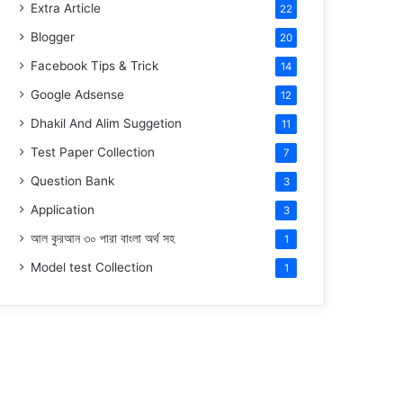
Extra Article
22
Blogger
20
Facebook Tips & Trick
14
Google Adsense
12
Dhakil And Alim Suggetion
11
Test Paper Collection
7
Question Bank
3
Application
3
আল কুরআন ৩০ পারা বাংলা অর্থ সহ
1
Model test Collection
1