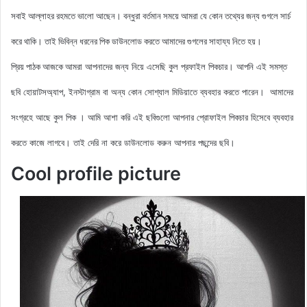
সবাই আল্লাহর রহমতে ভালো আছেন। বন্ধুরা বর্তমান সময়ে আমরা যে কোন তথ্যের জন্য গুগলে সার্চ
করে থাকি। তাই ভিবিন্ন ধরনের পিক ডাউনলোড করতে আমাদের গুগলের সাহায্য নিতে হয়।
আমরা আপনাদের জন্য নিয়ে এসেছি কুল
প্রফাইল
পিকচার। আপনি এই সমস্ত
প্রিয় পাঠক আজকে
ছবি হোয়াটসঅ্যাপ, ইনস্টাগ্রাম বা অন্য কোন সোশ্যাল মিডিয়াতে ব্যবহার করতে পারেন। আমাদের
সংগ্রহে আছে কুল পিক
। আমি আশা করি এই ছবিগুলো আপনার প্রোফাইল পিকচার হিসেবে ব্যবহার
করতে কাজে লাগবে। তাই দেরি না করে ডাউনলোড করুন
আপনার পছন্দের ছবি।
Cool profile picture