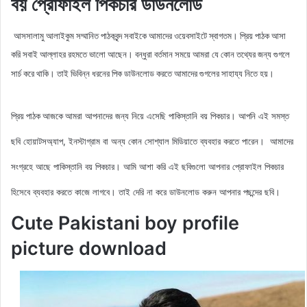
বয় প্রোফাইল পিকচার ডাউনলোড
আসসালামু আলাইকুম সম্মানিত পাঠকবৃন্দ সবাইকে আমাদের ওয়েবসাইটে স্বাগতম। প্রিয় পাঠক আসা
করি সবাই আল্লাহর রহমতে ভালো আছেন। বন্ধুরা বর্তমান সময়ে আমরা যে কোন তথ্যের জন্য গুগলে
সার্চ করে থাকি। তাই ভিবিন্ন ধরনের পিক ডাউনলোড করতে আমাদের গুগলের সাহায্য নিতে হয়।
আমরা আপনাদের জন্য নিয়ে এসেছি পাকিস্তানি বয়
পিকচার। আপনি এই সমস্ত
প্রিয় পাঠক আজকে
ছবি হোয়াটসঅ্যাপ, ইনস্টাগ্রাম বা অন্য কোন সোশ্যাল মিডিয়াতে ব্যবহার করতে পারেন। আমাদের
সংগ্রহে আছে
পাকিস্তানি বয় পিকচার
। আমি আশা করি এই ছবিগুলো আপনার প্রোফাইল পিকচার
হিসেবে ব্যবহার করতে কাজে লাগবে। তাই দেরি না করে ডাউনলোড করুন আপনার পছন্দের ছবি।
Cute Pakistani boy profile
picture download