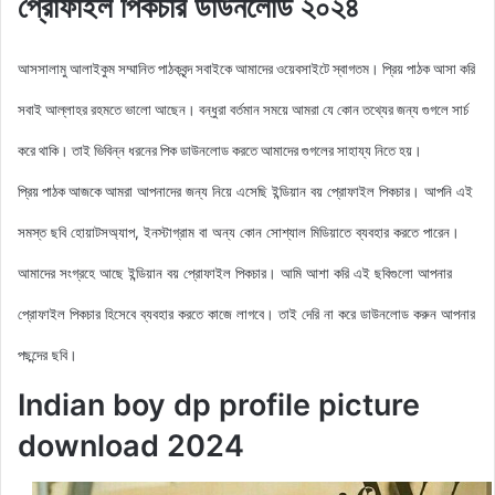
প্রোফাইল পিকচার ডাউনলোড ২০২৪
আসসালামু আলাইকুম সম্মানিত পাঠকবৃন্দ সবাইকে আমাদের ওয়েবসাইটে স্বাগতম। প্রিয় পাঠক আসা করি
সবাই আল্লাহর রহমতে ভালো আছেন। বন্ধুরা বর্তমান সময়ে আমরা যে কোন তথ্যের জন্য গুগলে সার্চ
করে থাকি। তাই ভিবিন্ন ধরনের পিক ডাউনলোড করতে আমাদের গুগলের সাহায্য নিতে হয়।
আমরা আপনাদের জন্য নিয়ে এসেছি ইন্ডিয়ান বয় প্রোফাইল
পিকচার। আপনি এই
প্রিয় পাঠক আজকে
সমস্ত ছবি হোয়াটসঅ্যাপ, ইনস্টাগ্রাম বা অন্য কোন সোশ্যাল মিডিয়াতে ব্যবহার করতে পারেন।
আমাদের সংগ্রহে আছে
ইন্ডিয়ান বয় প্রোফাইল পিকচার
। আমি আশা করি এই ছবিগুলো আপনার
প্রোফাইল পিকচার হিসেবে ব্যবহার করতে কাজে লাগবে। তাই দেরি না করে ডাউনলোড করুন আপনার
পছন্দের ছবি।
Indian boy dp profile picture
download 2024