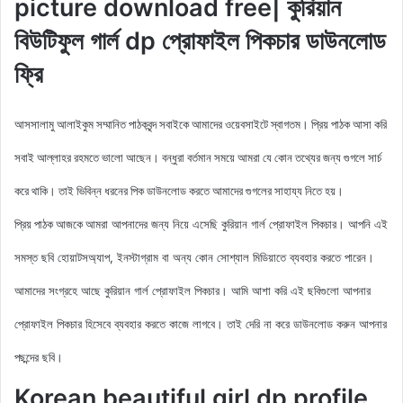
picture download free| কুরিয়ান
বিউটিফুল গার্ল dp প্রোফাইল পিকচার ডাউনলোড
ফ্রি
আসসালামু আলাইকুম সম্মানিত পাঠকবৃন্দ সবাইকে আমাদের ওয়েবসাইটে স্বাগতম। প্রিয় পাঠক আসা করি
সবাই আল্লাহর রহমতে ভালো আছেন। বন্ধুরা বর্তমান সময়ে আমরা যে কোন তথ্যের জন্য গুগলে সার্চ
করে থাকি। তাই ভিবিন্ন ধরনের পিক ডাউনলোড করতে আমাদের গুগলের সাহায্য নিতে হয়।
আমরা আপনাদের জন্য নিয়ে এসেছি কুরিয়ান গার্ল
প্রোফাইল পিকচার। আপনি এই
প্রিয় পাঠক আজকে
সমস্ত ছবি হোয়াটসঅ্যাপ, ইনস্টাগ্রাম বা অন্য কোন সোশ্যাল মিডিয়াতে ব্যবহার করতে পারেন।
আমাদের সংগ্রহে আছে
কুরিয়ান গার্ল প্রোফাইল পিকচার
। আমি আশা করি এই ছবিগুলো আপনার
প্রোফাইল পিকচার হিসেবে ব্যবহার করতে কাজে লাগবে। তাই দেরি না করে ডাউনলোড করুন আপনার
পছন্দের ছবি।
Korean beautiful girl dp profile