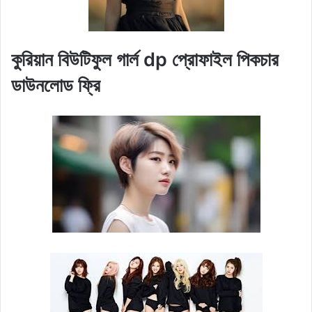
কুরিয়ান বিউটিফুল গার্ল dp প্রোফাইল পিকচার
ডাউনলোড ফ্রি