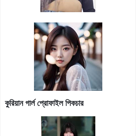
কুরিয়ান গার্ল প্রোফাইল পিকচার