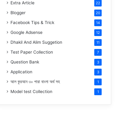
Extra Article
22
Blogger
20
Facebook Tips & Trick
14
Google Adsense
12
Dhakil And Alim Suggetion
11
Test Paper Collection
7
Question Bank
3
Application
3
আল কুরআন ৩০ পারা বাংলা অর্থ সহ
1
Model test Collection
1