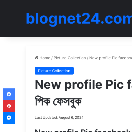
blognet24.co
Home
/
Picture Collection
/
New profile Pic facebook 
Picture Collection
New profile Pic f
Facebook
পিক ফেসবুক
Pinterest
Messenger
Last Updated: August 6, 2024