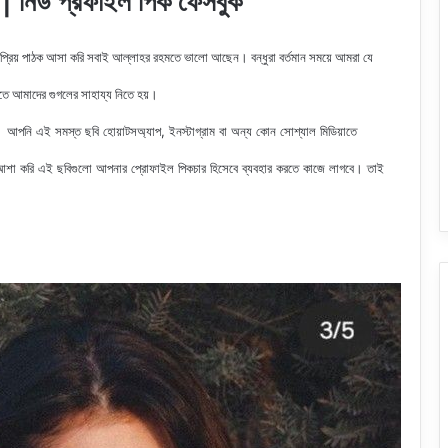
িউ প্রফাইল পিক ফেসবুক
 প্রিয় পাঠক আসা করি সবাই আল্লাহর রহমতে ভালো আছেন। বন্ধুরা বর্তমান সময়ে আমরা যে
রতে আমাদের গুগলের সাহায্য নিতে হয়।
আপনি এই সমস্ত ছবি হোয়াটসঅ্যাপ, ইনস্টাগ্রাম বা অন্য কোন সোশ্যাল মিডিয়াতে
শা করি এই ছবিগুলো আপনার প্রোফাইল পিকচার হিসেবে ব্যবহার করতে কাজে লাগবে। তাই