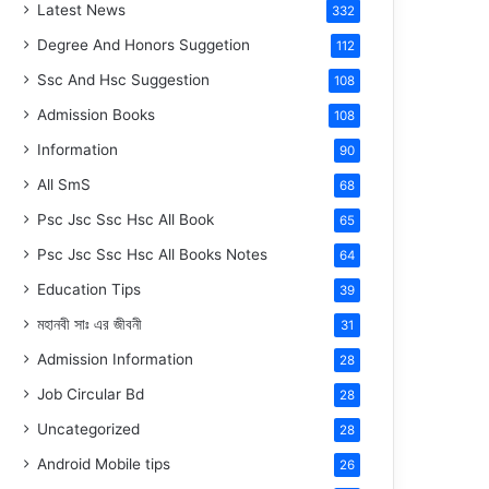
Latest News
332
Degree And Honors Suggetion
112
Ssc And Hsc Suggestion
108
Admission Books
108
Information
90
All SmS
68
Psc Jsc Ssc Hsc All Book
65
Psc Jsc Ssc Hsc All Books Notes
64
Education Tips
39
মহানবী
সাঃ
এর জীবনী
31
Admission Information
28
Job Circular Bd
28
Uncategorized
28
Android Mobile tips
26